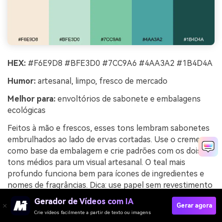
HEX:
#F6E9D8 #BFE3D0 #7CC9A6 #4AA3A2 #1B4D4A
Humor:
artesanal, limpo, fresco de mercado
Melhor para:
envoltórios de sabonete e embalagens
ecológicas
Feitos à mão e frescos, esses tons lembram sabonetes
embrulhados ao lado de ervas cortadas. Use o creme
como base da embalagem e crie padrões com os dois
tons médios para um visual artesanal. O teal mais
profundo funciona bem para ícones de ingredientes e
nomes de fragrâncias. Dica: use papel sem revestimento
e mantenha a paleta levemente suave para preservar o
Gerador de Vídeos com IA
Gerar agora
aspecto ecológico autêntico.
Crie vídeos facilmente a partir de texto ou imagens