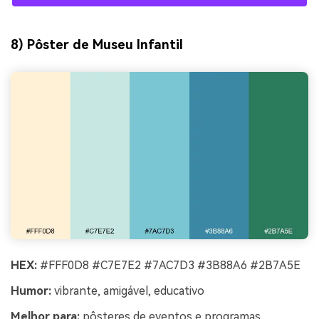
8) Pôster de Museu Infantil
HEX:
#FFF0D8 #C7E7E2 #7AC7D3 #3B88A6 #2B7A5E
Humor:
vibrante, amigável, educativo
Melhor para:
pôsteres de eventos e programas