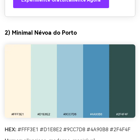
Experimente Gratuitamente Agora
2) Minimal Névoa do Porto
HEX:
#FFF3E1 #D1E8E2 #9CC7D8 #4A90B8 #2F4F4F