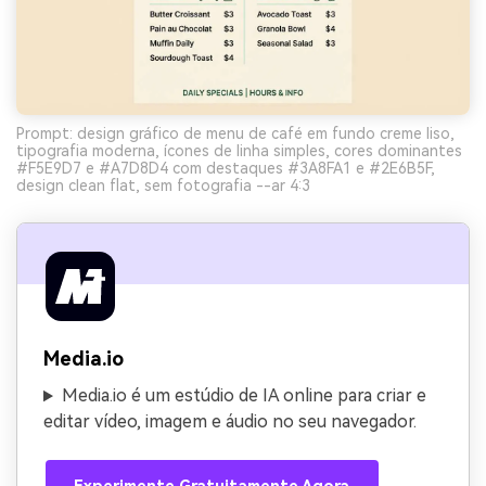
Prompt: design gráfico de menu de café em fundo creme liso,
tipografia moderna, ícones de linha simples, cores dominantes
#F5E9D7 e #A7D8D4 com destaques #3A8FA1 e #2E6B5F,
design clean flat, sem fotografia --ar 4:3
Media.io
Media.io é um estúdio de IA online para criar e
editar vídeo, imagem e áudio no seu navegador.