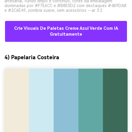
artesanal, fundo limpo e contínuo, cores da embalagem
dominadas por #F7E6CC e #B8E0D2 com destaques #4B9DA8
e #2C6E49, sombra suave, sem acessórios --ar 3:2
Crie Visuais De Paletas Creme Azul Verde Com IA
Gratuitamente
4) Papelaria Costeira