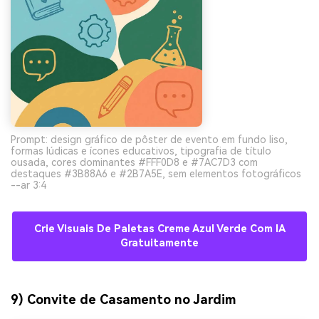
Prompt: design gráfico de pôster de evento em fundo liso,
formas lúdicas e ícones educativos, tipografia de título
ousada, cores dominantes #FFF0D8 e #7AC7D3 com
destaques #3B88A6 e #2B7A5E, sem elementos fotográficos
--ar 3:4
Crie Visuais De Paletas Creme Azul Verde Com IA
Gratuitamente
9) Convite de Casamento no Jardim