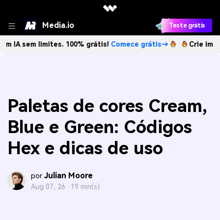
Media.io
Teste grátis
 limites. 100% grátis!
Comece grátis→
Crie imagens com 
Paletas de cores Cream,
Blue e Green: Códigos
Hex e dicas de uso
Julian Moore
por
Aug 07, 26 ·
19 min(s)