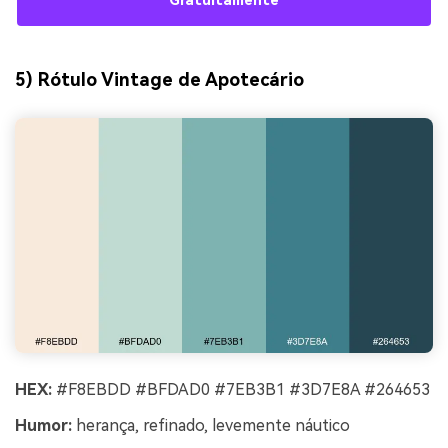
Gratuitamente
5) Rótulo Vintage de Apotecário
HEX:
#F8EBDD #BFDAD0 #7EB3B1 #3D7E8A #264653
Humor:
herança, refinado, levemente náutico