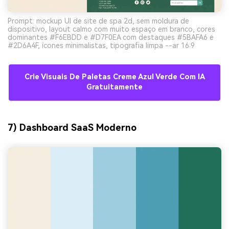
Prompt: mockup UI de site de spa 2d, sem moldura de
dispositivo, layout calmo com muito espaço em branco, cores
dominantes #F6EBDD e #D7F0EA com destaques #5BAFA6 e
#2D6A4F, ícones minimalistas, tipografia limpa --ar 16:9
Crie Visuais De Paletas Creme Azul Verde Com IA
Gratuitamente
7) Dashboard SaaS Moderno