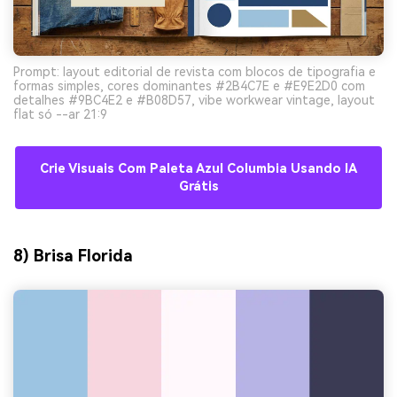
Prompt: layout editorial de revista com blocos de tipografia e
formas simples, cores dominantes #2B4C7E e #E9E2D0 com
detalhes #9BC4E2 e #B08D57, vibe workwear vintage, layout
flat só --ar 21:9
Crie Visuais Com Paleta Azul Columbia Usando IA
Grátis
8) Brisa Florida