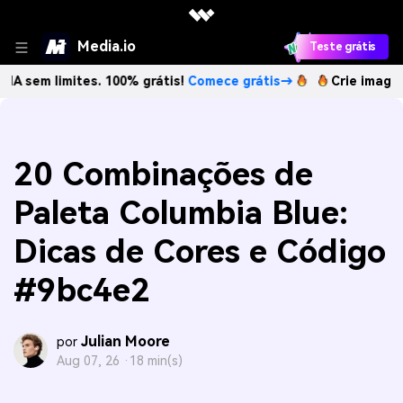
Media.io
Teste grátis
mites. 100% grátis!
Comece grátis→
Crie imagens com IA 
20 Combinações de
Paleta Columbia Blue:
Dicas de Cores e Código
#9bc4e2
Julian Moore
por
Aug 07, 26 ·
18 min(s)