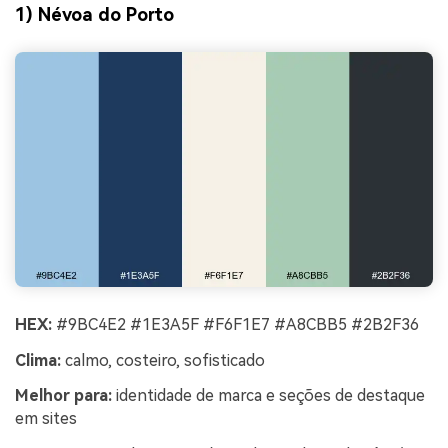
1) Névoa do Porto
HEX:
#9BC4E2 #1E3A5F #F6F1E7 #A8CBB5 #2B2F36
Clima:
calmo, costeiro, sofisticado
Melhor para:
identidade de marca e seções de destaque
em sites