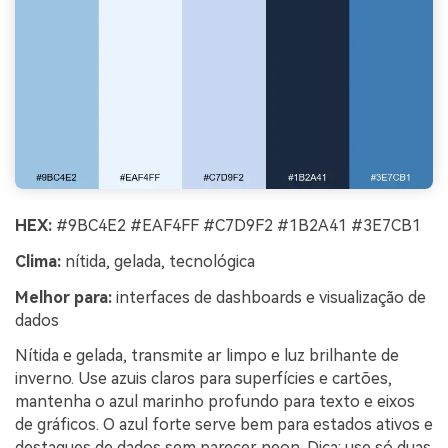
HEX:
#9BC4E2 #EAF4FF #C7D9F2 #1B2A41 #3E7CB1
Clima:
nítida, gelada, tecnológica
Melhor para:
interfaces de dashboards e visualização de
dados
Nítida e gelada, transmite ar limpo e luz brilhante de
inverno. Use azuis claros para superfícies e cartões,
mantenha o azul marinho profundo para texto e eixos
de gráficos. O azul forte serve bem para estados ativos e
destaques de dados sem parecer neon. Dica: use só duas