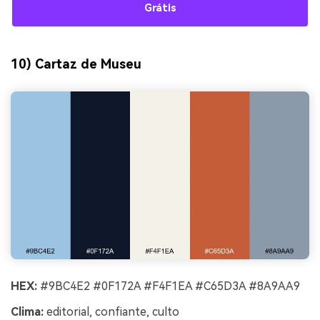
Grátis
10) Cartaz de Museu
HEX:
#9BC4E2 #0F172A #F4F1EA #C65D3A #8A9AA9
Clima:
editorial, confiante, culto