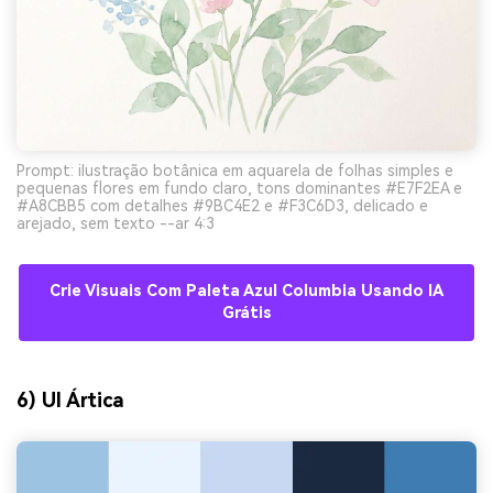
Prompt: ilustração botânica em aquarela de folhas simples e
pequenas flores em fundo claro, tons dominantes #E7F2EA e
#A8CBB5 com detalhes #9BC4E2 e #F3C6D3, delicado e
arejado, sem texto --ar 4:3
Crie Visuais Com Paleta Azul Columbia Usando IA
Grátis
6) UI Ártica