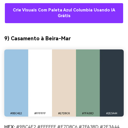
Crie Visuais Com Paleta Azul Columbia Usando IA
Grátis
9) Casamento à Beira-Mar
HEX:
#9BC4E2 #FFFFFF #E7D8C6 #7FA38D #2E3A44