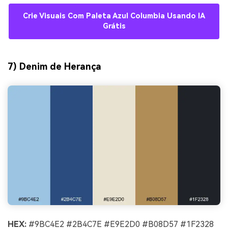
Crie Visuais Com Paleta Azul Columbia Usando IA
Grátis
7) Denim de Herança
HEX:
#9BC4E2 #2B4C7E #E9E2D0 #B08D57 #1F2328