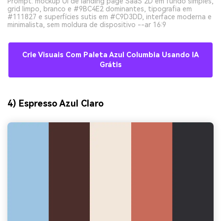
Prompt: mockup UI de landing page SaaS 2D em fundo simples,
grid limpo, branco e #9BC4E2 dominantes, tipografia em
#111827 e superfícies sutis em #C9D3DD, interface moderna e
minimalista, sem moldura de dispositivo --ar 16:9
Crie Visuais Com Paleta Azul Columbia Usando IA
Grátis
4) Espresso Azul Claro