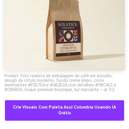
Prompt: foto realista de embalagem de café em estudio,
design de rótulo moderno, fundo creme limpo, cores
dominantes #F2E7DA e #4B2E2A com detalhes #9BC4E2 e
#C86B5A, toque premium boutique, luz marcante --ar 3:2
Crie Visuais Com Paleta Azul Columbia Usando IA
Grátis