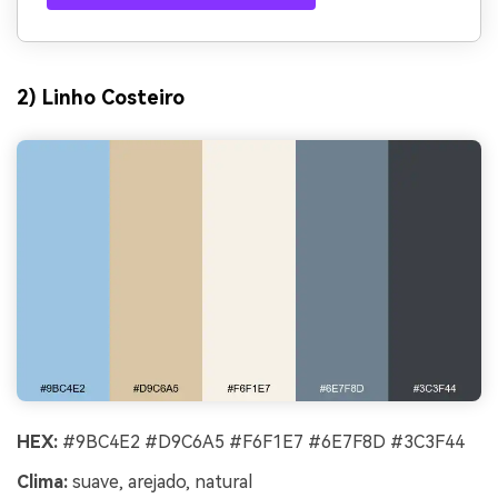
2) Linho Costeiro
HEX:
#9BC4E2 #D9C6A5 #F6F1E7 #6E7F8D #3C3F44
Clima:
suave, arejado, natural