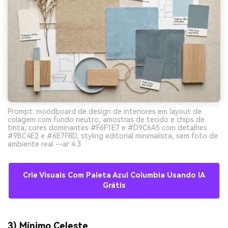
Prompt: moodboard de design de interiores em layout de
colagem com fundo neutro, amostras de tecido e chips de
tinta, cores dominantes #F6F1E7 e #D9C6A5 com detalhes
#9BC4E2 e #6E7F8D, styling editorial minimalista, sem foto de
ambiente real --ar 4:3
Crie Visuais Com Paleta Azul Columbia Usando IA
Grátis
3) Mínimo Celeste