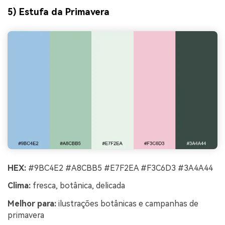
5) Estufa da Primavera
HEX:
#9BC4E2 #A8CBB5 #E7F2EA #F3C6D3 #3A4A44
Clima:
fresca, botânica, delicada
Melhor para:
ilustrações botânicas e campanhas de
primavera