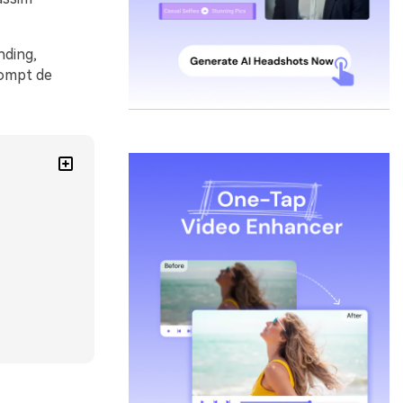
nding,
rompt de