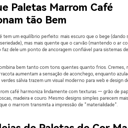
ue Paletas Marrom Café
onam tão Bem
 tem um equilíbrio perfeito: mais escuro que o bege (dando
 seriedade), mas mais quente que o carvão (mantendo o ar con
io faz dele um ponto de ancoragem confiável para sistemas d
mbina bem tanto com tons quentes quanto frios. Cremes, 
rracota aumentam a sensação de aconchego, enquanto azula
 verdes sálvia trazem um visual moderno para web e design d
rrom café harmoniza lindamente com texturas — grão de pap
scas, madeira e couro. Mesmo designs simples parecem mais
que o marrom transmita a impressão de “materialidade”.