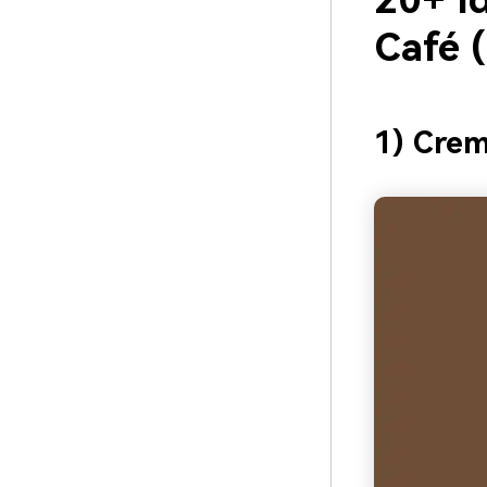
20+ I
Café 
1) Crem