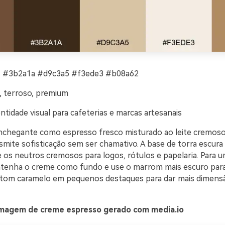
 #3b2a1a #d9c3a5 #f3ede3 #b08a62
 terroso, premium
ntidade visual para cafeterias e marcas artesanais
chegante como espresso fresco misturado ao leite cremoso
mite sofisticação sem ser chamativo. A base de torra escura 
 os neutros cremosos para logos, rótulos e papelaria. Para u
tenha o creme como fundo e use o marrom mais escuro para a
tom caramelo em pequenos destaques para dar mais dimensã
magem de creme espresso gerado com media.io