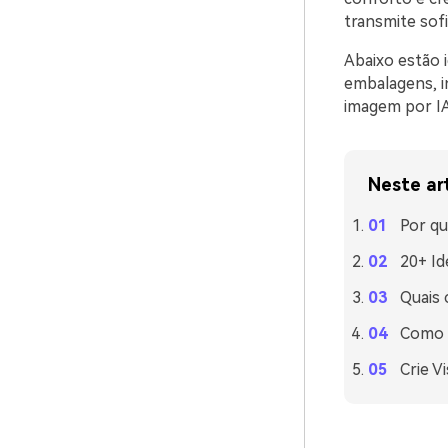
transmite sof
Abaixo estão 
embalagens, i
imagem por IA 
Neste ar
Por q
20+ Id
Quais
Como 
Crie V