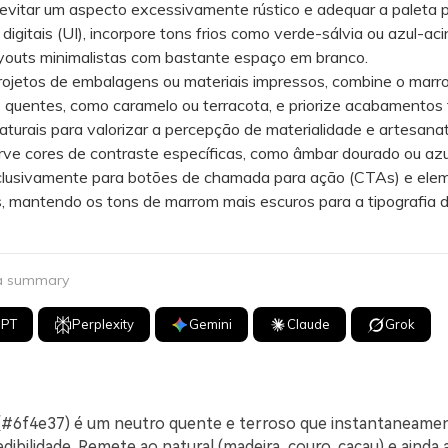
itar um aspecto excessivamente rústico e adequar a paleta 
 digitais (UI), incorpore tons frios como verde-sálvia ou azul-a
layouts minimalistas com bastante espaço em branco.
etos de embalagens ou materiais impressos, combine o mar
 quentes, como caramelo ou terracota, e priorize acabamentos
aturais para valorizar a percepção de materialidade e artesanat
 cores de contraste específicas, como âmbar dourado ou azu
clusivamente para botões de chamada para ação (CTAs) e ele
s, mantendo os tons de marrom mais escuros para a tipografia 
 a summary
GPT
Perplexity
Gemini
Claude
Grok
#6f4e37) é um neutro quente e terroso que instantaneamen
dibilidade. Remete ao natural (madeira, couro, cacau) e ainda 