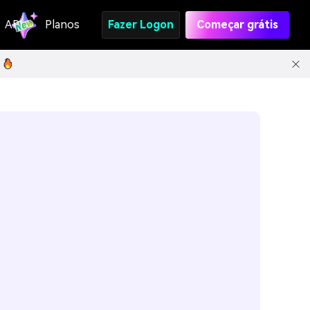
API
Planos
Fazer Logon
Começar grátis