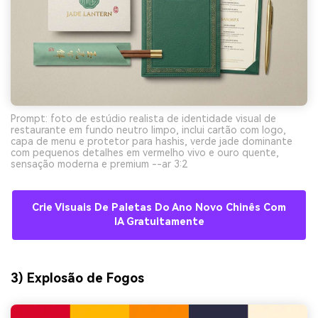
Prompt: foto de estúdio realista de identidade visual de
restaurante em fundo neutro limpo, inclui cartão com logo,
capa de menu e protetor para hashis, verde jade dominante
com pequenos detalhes em vermelho vivo e ouro quente,
sensação moderna e premium --ar 3:2
Crie Visuais De Paletas Do Ano Novo Chinês Com
IA Gratuitamente
3) Explosão de Fogos