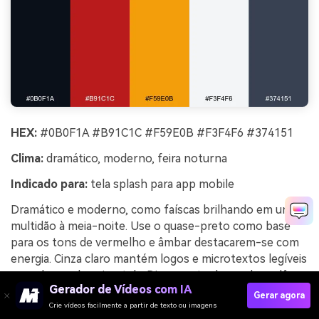
HEX:
#0B0F1A #B91C1C #F59E0B #F3F4F6 #374151
Clima:
dramático, moderno, feira noturna
Indicado para:
tela splash para app mobile
Dramático e moderno, como faíscas brilhando em uma
multidão à meia-noite. Use o quase-preto como base
para os tons de vermelho e âmbar destacarem-se com
energia. Cinza claro mantém logos e microtextos legíveis
sem clarear demais a tela. Dica: mantenha os degradês
Gerador de Vídeos com IA
sutis e deixe o âmbar ser o único elemento brilhante.
Gerar agora
Crie vídeos facilmente a partir de texto ou imagens
Exemplo de imagem das faíscas à meia-noite gerado