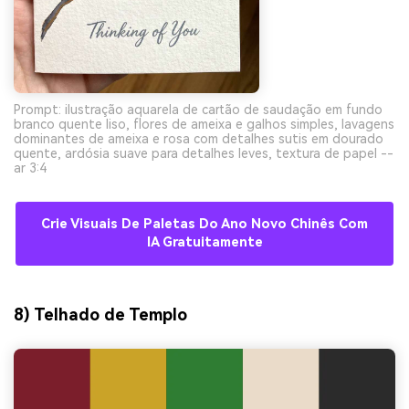
Prompt: ilustração aquarela de cartão de saudação em fundo
branco quente liso, flores de ameixa e galhos simples, lavagens
dominantes de ameixa e rosa com detalhes sutis em dourado
quente, ardósia suave para detalhes leves, textura de papel --
ar 3:4
Crie Visuais De Paletas Do Ano Novo Chinês Com
IA Gratuitamente
8) Telhado de Templo