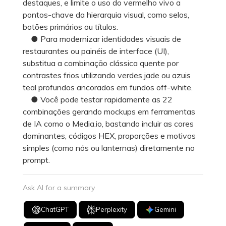
destaques, e limite o uso do vermelho vivo a
pontos-chave da hierarquia visual, como selos,
botões primários ou títulos.
● Para modernizar identidades visuais de
restaurantes ou painéis de interface (UI),
substitua a combinação clássica quente por
contrastes frios utilizando verdes jade ou azuis
teal profundos ancorados em fundos off-white.
● Você pode testar rapidamente as 22
combinações gerando mockups em ferramentas
de IA como o Media.io, bastando incluir as cores
dominantes, códigos HEX, proporções e motivos
simples (como nós ou lanternas) diretamente no
prompt.
Ask AI for a summary
ChatGPT
Perplexity
Gemini