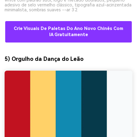
white com padrão sutil, logo e filetado dourados, pequeno
adesivo de selo vermelho clássico, tipografia azul-acinzentada
minimalista, sombras suaves --ar 3:2
Crie Visuais De Paletas Do Ano Novo Chinês Com
IA Gratuitamente
5) Orgulho da Dança do Leão