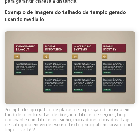
para garantir clareza à distância.
Exemplo de imagem do telhado de templo gerado
usando media.io
Prompt: design gráfico de placas de exposição de museu em
fundo liso, inclui setas de direção e títulos de seções, bege
dominante com títulos em vinho, marcadores dourados, tags
de categoria em verde escuro, texto principal em carvão, grid
limpo --ar 16:9