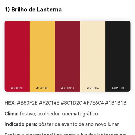
1) Brilho de Lanterna
HEX:
#B80F2E #F2C14E #8C1D2C #F7E6C4 #1B1B1B
Clima:
festivo, acolhedor, cinematográfico
Indicado para:
pôster de evento de ano novo lunar