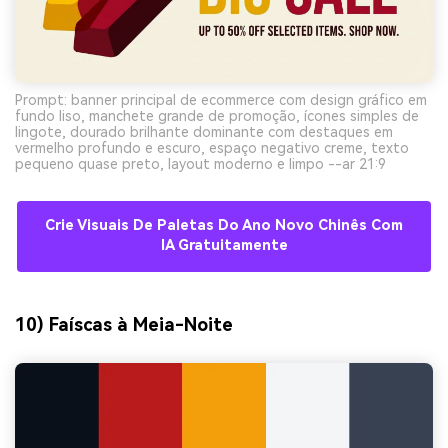
Prompt: banner principal de ecommerce com design gráfico em
fundo liso, manchete grande de promoção, ícones simples de
lingote, dourado brilhante dominante com destaques em
vermelho profundo e escuro, espaço negativo creme, texto
pequeno quase preto, layout moderno e limpo --ar 21:9
Crie Visuais De Paletas Do Ano Novo Chinês Com
IA Gratuitamente
10) Faíscas à Meia-Noite