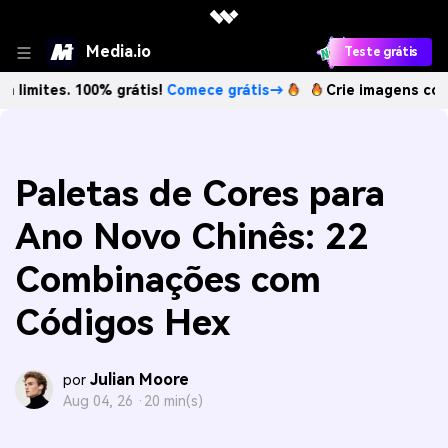
Media.io
Teste grátis
 100% grátis!
Comece grátis→
Crie imagens com IA sem li
Paletas de Cores para
Ano Novo Chinês: 22
Combinações com
Códigos Hex
Julian Moore
por
Aug 04, 26 ·
20 min(s)