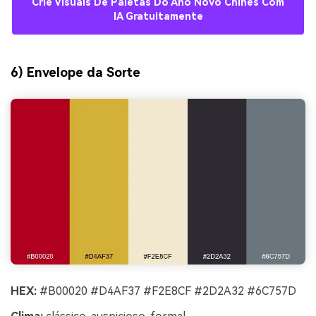
Crie Visuais De Paletas Do Ano Novo Chinês Com
IA Gratuitamente
6) Envelope da Sorte
HEX:
#B00020 #D4AF37 #F2E8CF #2D2A32 #6C757D