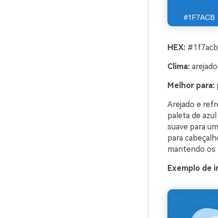
HEX:
#1f7acb 
Clima:
arejado
Melhor para:
p
Arejado e refr
paleta de azu
suave para um
para cabeçalho
mantendo os t
Exemplo de i