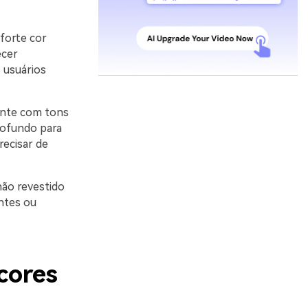
forte cor
ecer
 usuários
ente com tons
rofundo para
recisar de
não revestido
ntes ou
cores