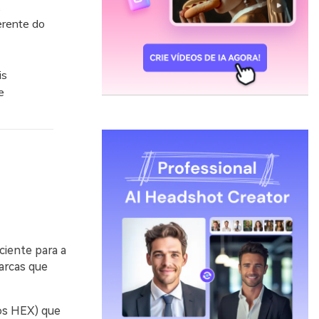
.
erente do
is
e
ciente para a
arcas que
gos HEX) que