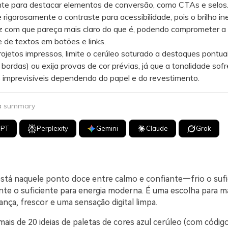
nte para destacar elementos de conversão, como CTAs e selos
gorosamente o contraste para acessibilidade, pois o brilho in
az com que pareça mais claro do que é, podendo comprometer a
de de textos em botões e links.
etos impressos, limite o cerúleo saturado a destaques pontua
, bordas) ou exija provas de cor prévias, já que a tonalidade sofr
 imprevisíveis dependendo do papel e do revestimento.
 a summary
GPT
Perplexity
Gemini
Claude
Grok
está naquele ponto doce entre calmo e confiante—frio o sufi
ante o suficiente para energia moderna. É uma escolha para m
nça, frescor e uma sensação digital limpa.
mais de 20 ideias de paletas de cores azul cerúleo (com códi