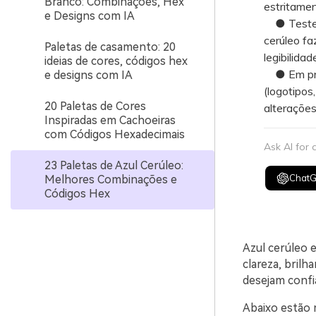
Branco: Combinações, Hex
estritame
e Designs com IA
● Teste ri
cerúleo f
Paletas de casamento: 20
legibilida
ideias de cores, códigos hex
● Em proj
e designs com IA
(logotipos
20 Paletas de Cores
alterações
Inspiradas em Cachoeiras
com Códigos Hexadecimais
Ask AI for
23 Paletas de Azul Cerúleo:
Chat
Melhores Combinações e
Códigos Hex
Azul cerúleo 
clareza, brilh
desejam confia
Abaixo estão 