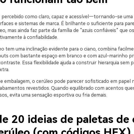
é percebido como claro, capaz e acessível—tornando-se uma 
rfaces e sistemas de marca. É brilhante o suficiente para par
 mas ainda faz parte da família de “azuis confiáveis” que os
tivamente à confiabilidade.
o tem uma inclinação evidente para o ciano, combina facilm
youts com bastante espaço em branco e com azul-marinho p
ontraste. Essa flexibilidade ajuda a construir hierarquia sem p
xtra.
e embalagem, o cerúleo pode parecer sofisticado em papel 
cabamentos revestidos. Quando equilibrado com acentos que
os, evita uma sensação esportiva ou fria demais.
e 20 ideias de paletas de 
cerúleo (com códigos HEX)