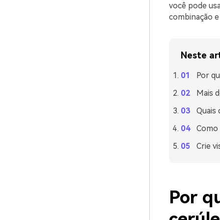
você pode usa
combinação e
Neste ar
Por qu
Mais d
Quais 
Como u
Crie v
Por q
cerúl