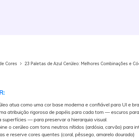
de Cores
23 Paletas de Azul Cerúleo: Melhores Combinações e C
R:
úleo atua como uma cor base moderna e confiável para UI e bra
ma atribuição rigorosa de papéis para cada tom — escuros para
a superfícies — para preservar a hierarquia visual.
o cerúleo com tons neutros nítidos (ardósia, carvão) para in
as e reserve cores quentes (coral, pêssego, amarelo dourado)