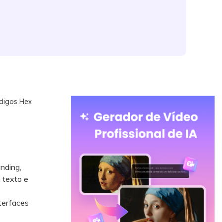
ódigos Hex
nding,
 texto e
terfaces