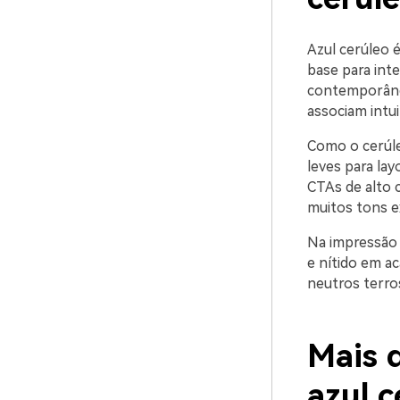
Azul cerúleo 
base para inte
contemporâneo,
associam intui
Como o cerúle
leves para la
CTAs de alto c
muitos tons e
Na impressão 
e nítido em a
neutros terros
Mais d
azul 