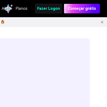
API
Planos
Fazer Logon
Começar grátis