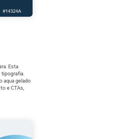
ara. Esta
tipografia
o aqua gelado
xto e CTAs,