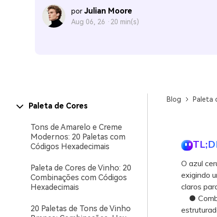
Julian Moore
por
Aug 06, 26 ·
20 min(s)
Blog
Paleta 
Paleta de Cores
Tons de Amarelo e Creme
Modernos: 20 Paletas com
TL;D
Códigos Hexadecimais
O azul cer
Paleta de Cores de Vinho: 20
exigindo u
Combinações com Códigos
claros par
Hexadecimais
● Combine 
20 Paletas de Tons de Vinho
estruturad