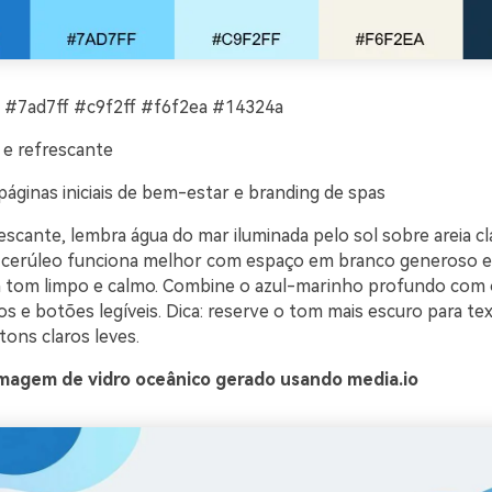
#7ad7ff #c9f2ff #f6f2ea #14324a
 e refrescante
áginas iniciais de bem-estar e branding de spas
escante, lembra água do mar iluminada pelo sol sobre areia cl
l cerúleo funciona melhor com espaço em branco generoso e 
 tom limpo e calmo. Combine o azul-marinho profundo com 
s e botões legíveis. Dica: reserve o tom mais escuro para te
ons claros leves.
magem de vidro oceânico gerado usando media.io