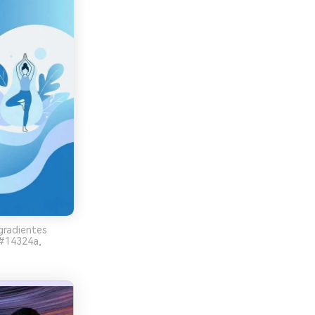
gradientes
 #14324a,