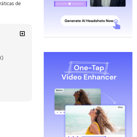
áticas de
X)