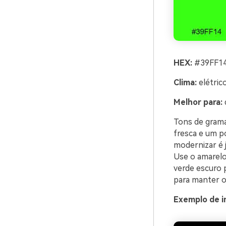
HEX:
#39FF14
Clima:
elétrico
Melhor para:
d
Tons de grama 
fresca e um p
modernizar é 
Use o amarelo
verde escuro p
para manter o
Exemplo de i