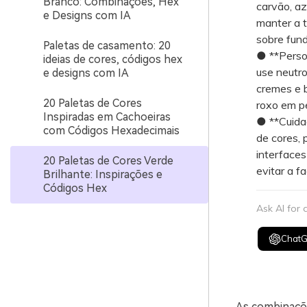
Branco: Combinações, Hex
carvão, az
e Designs com IA
manter a t
sobre fun
Paletas de casamento: 20
● **Person
ideias de cores, códigos hex
use neutro
e designs com IA
cremes e b
20 Paletas de Cores
roxo em p
Inspiradas em Cachoeiras
● **Cuidad
com Códigos Hexadecimais
de cores, 
interfaces
20 Paletas de Cores Verde
evitar a fa
Brilhante: Inspirações e
Códigos Hex
Ask AI for
Chat
As combinaçõe