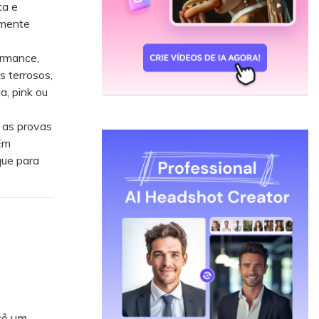
ta e
amente
ormance,
s terrosos,
a, pink ou
 as provas
 Em
que para
cê um