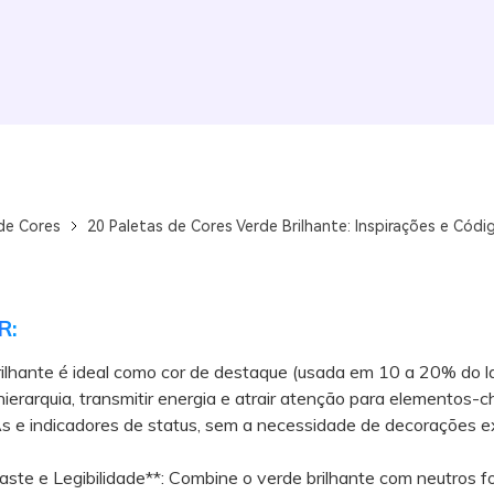
de Cores
20 Paletas de Cores Verde Brilhante: Inspirações e Códi
R:
ilhante é ideal como cor de destaque (usada em 10 a 20% do l
 hierarquia, transmitir energia e atrair atenção para elementos-c
 e indicadores de status, sem a necessidade de decorações ex
ste e Legibilidade**: Combine o verde brilhante com neutros 