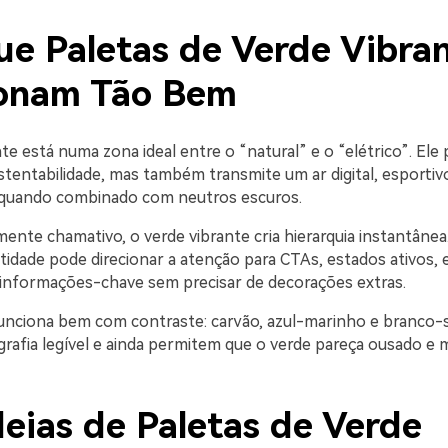
ue Paletas de Verde Vibra
onam Tão Bem
te está numa zona ideal entre o “natural” e o “elétrico”. El
stentabilidade, mas também transmite um ar digital, esportivo
quando combinado com neutros escuros.
mente chamativo, o verde vibrante cria hierarquia instantâne
idade pode direcionar a atenção para CTAs, estados ativos, 
nformações-chave sem precisar de decorações extras.
nciona bem com contraste: carvão, azul-marinho e branco-s
grafia legível e ainda permitem que o verde pareça ousado e
deias de Paletas de Verde