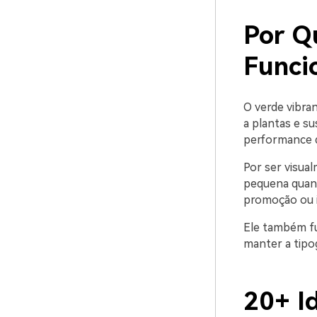
Por Q
Funci
O verde vibran
a plantas e su
performance 
Por ser visual
pequena quant
promoção ou i
Ele também fu
manter a tipo
20+ I