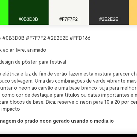
 #0B3D0B #F7F7F2 #2E2E2E #FFD166
, ao ar livre, animado
esign de pôster para festival
elétrica e luz de fim de verão fazem esta mistura parecer ch
ouco selvagem. Uma das combinações de verde vibrante mais 
juntar o neon ao carvão e uma base branco-suja para melhorar
 como cor de destaque para títulos ou datas importantes e
ara blocos de base. Dica: reserve o neon para 10 a 20 por ce
 impacto.
magem do prado neon gerado usando o media.io