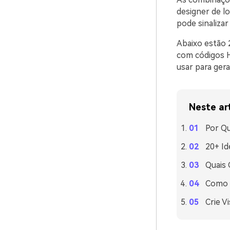
designer de l
pode sinaliza
Abaixo estão 
com códigos H
usar para ger
Neste ar
Por Qu
20+ Id
Quais
Como U
Crie V