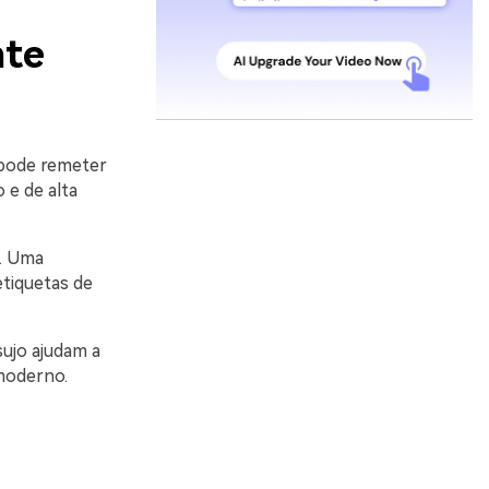
nte
e pode remeter
 e de alta
a. Uma
etiquetas de
ujo ajudam a
 moderno.