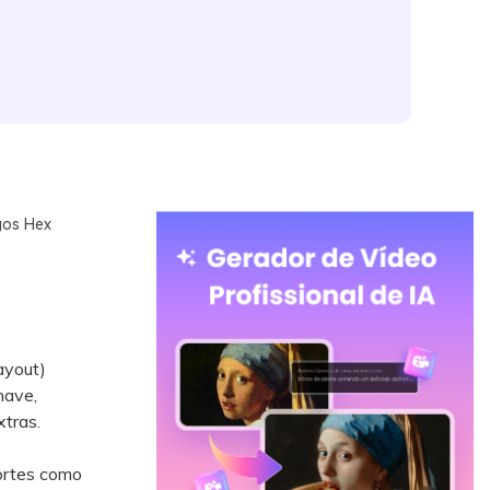
gos Hex
ayout)
have,
tras.
fortes como