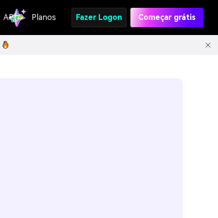
API
Planos
Fazer Logon
Começar grátis