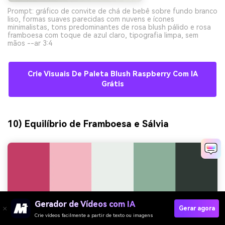
Prompt: gráfico de convite de chá de bebê sobre fundo branco
liso, formas suaves parecidas com nuvens e ícones
minimalistas, tons predominantes de rosa blush pálido e rosa
framboesa com toque de azul claro, tipografia limpa, sem
mãos --ar 3:4
Crie Visuais De Paleta Blush Raspberry Com IA
Grátis
10) Equilíbrio de Framboesa e Sálvia
Gerador de Vídeos com IA
Gerar agora
Crie vídeos facilmente a partir de texto ou imagens