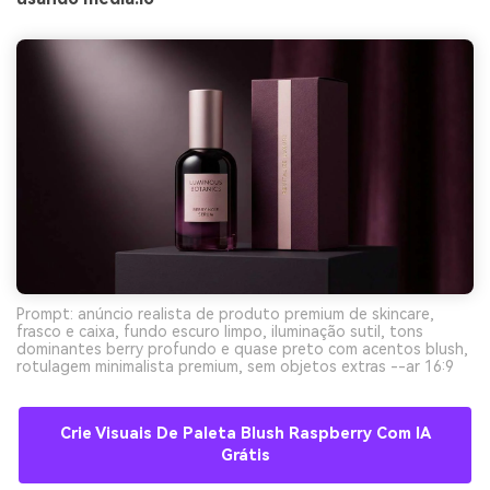
Prompt: anúncio realista de produto premium de skincare,
frasco e caixa, fundo escuro limpo, iluminação sutil, tons
dominantes berry profundo e quase preto com acentos blush,
rotulagem minimalista premium, sem objetos extras --ar 16:9
Crie Visuais De Paleta Blush Raspberry Com IA
Grátis