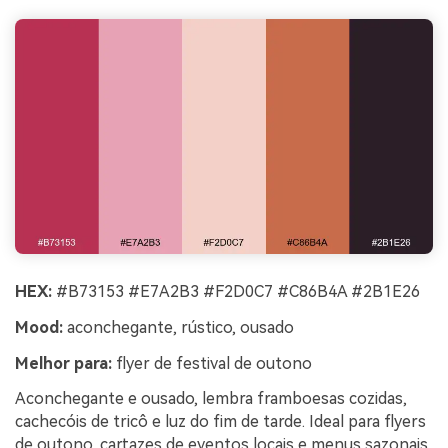
HEX:
#B73153 #E7A2B3 #F2D0C7 #C86B4A #2B1E26
Mood:
aconchegante, rústico, ousado
Melhor para:
flyer de festival de outono
Aconchegante e ousado, lembra framboesas cozidas,
cachecóis de tricô e luz do fim de tarde. Ideal para flyers
de outono, cartazes de eventos locais e menus sazonais