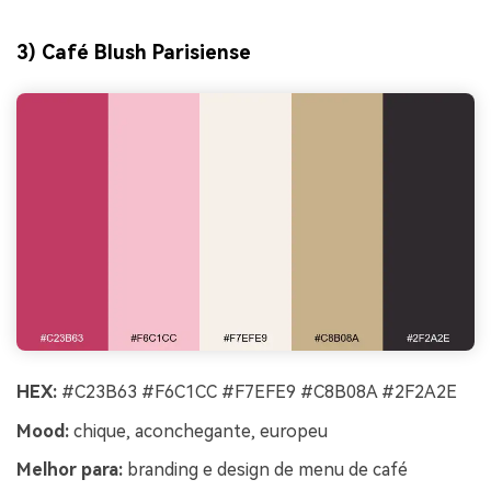
3) Café Blush Parisiense
HEX:
#C23B63 #F6C1CC #F7EFE9 #C8B08A #2F2A2E
Mood:
chique, aconchegante, europeu
Melhor para:
branding e design de menu de café