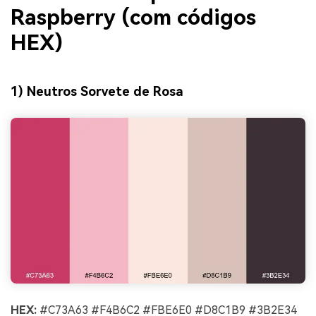
Raspberry (com códigos
HEX)
1) Neutros Sorvete de Rosa
HEX:
#C73A63 #F4B6C2 #FBE6E0 #D8C1B9 #3B2E34