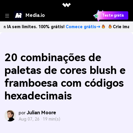
Media.io
Teste grátis
limites. 100% grátis!
Comece grátis→
Crie imagens com I
20 combinações de
paletas de cores blush e
framboesa com códigos
hexadecimais
Julian Moore
por
Aug 07, 26 ·
19 min(s)