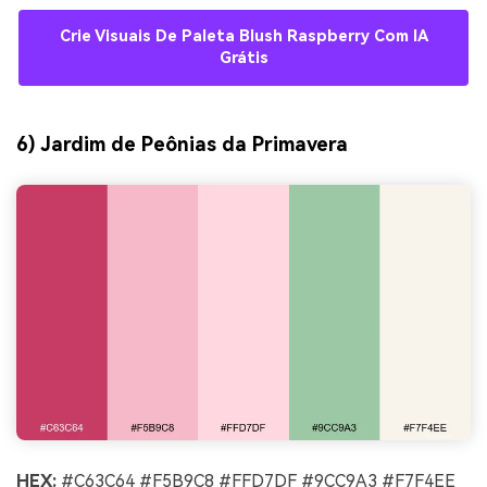
Crie Visuais De Paleta Blush Raspberry Com IA
Grátis
6) Jardim de Peônias da Primavera
HEX:
#C63C64 #F5B9C8 #FFD7DF #9CC9A3 #F7F4EE