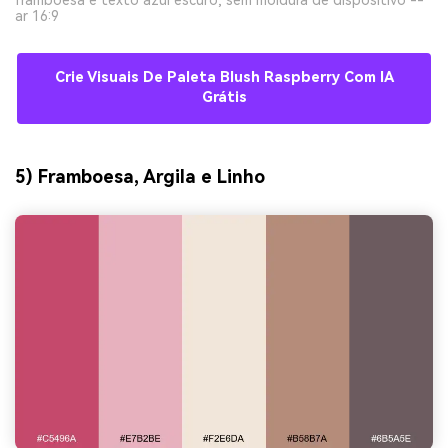
framboesa e texto azul escuro, sem moldura de dispositivo --
ar 16:9
Crie Visuais De Paleta Blush Raspberry Com IA
Grátis
5) Framboesa, Argila e Linho