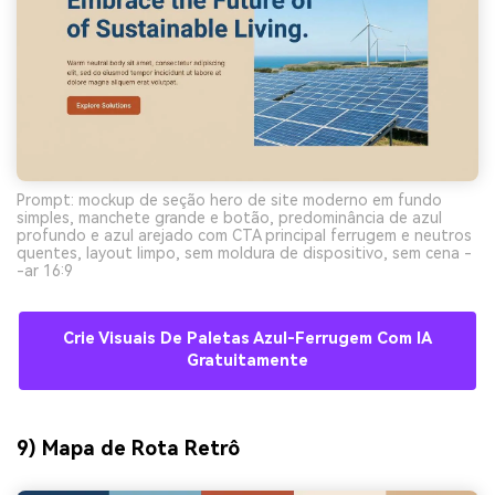
Prompt: mockup de seção hero de site moderno em fundo
simples, manchete grande e botão, predominância de azul
profundo e azul arejado com CTA principal ferrugem e neutros
quentes, layout limpo, sem moldura de dispositivo, sem cena -
-ar 16:9
Crie Visuais De Paletas Azul-Ferrugem Com IA
Gratuitamente
9) Mapa de Rota Retrô