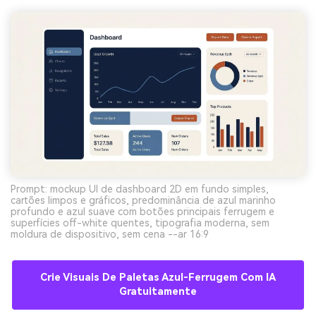
Prompt: mockup UI de dashboard 2D em fundo simples,
cartões limpos e gráficos, predominância de azul marinho
profundo e azul suave com botões principais ferrugem e
superfícies off-white quentes, tipografia moderna, sem
moldura de dispositivo, sem cena --ar 16:9
Crie Visuais De Paletas Azul-Ferrugem Com IA
Gratuitamente