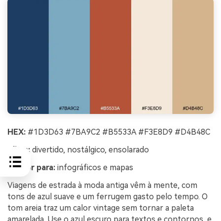
HEX:
#1D3D63 #7BA9C2 #B5533A #F3E8D9 #D4B48C
Clima:
divertido, nostálgico, ensolarado
Melhor para:
infográficos e mapas
Viagens de estrada à moda antiga vêm à mente, com
tons de azul suave e um ferrugem gasto pelo tempo. O
tom areia traz um calor vintage sem tornar a paleta
amarelada. Use o azul escuro para textos e contornos, e