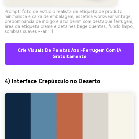
Prompt: foto de estúdio realista de etiqueta de produto
minimalista e caixa de embalagem, estética workwear vintage,
predominância de índigo e azul denim com destaque ferrugem,
área da etiqueta creme e detalhes bege quentes, fundo limpo,
sombras suaves --ar 1:1
Crie Visuais De Paletas Azul-Ferrugem Com IA
Gratuitamente
4) Interface Crepúsculo no Deserto