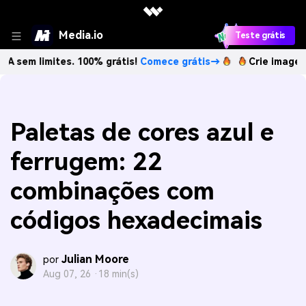
Media.io
Teste grátis
mites. 100% grátis!
Comece grátis→
Crie imagens com IA 
Paletas de cores azul e
ferrugem: 22
combinações com
códigos hexadecimais
Julian Moore
por
Aug 07, 26 ·
18 min(s)