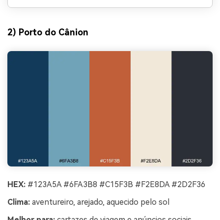
2) Porto do Cânion
HEX:
#123A5A #6FA3B8 #C15F3B #F2E8DA #2D2F36
Clima:
aventureiro, arejado, aquecido pelo sol
Melhor para:
cartazes de viagem e anúncios sociais