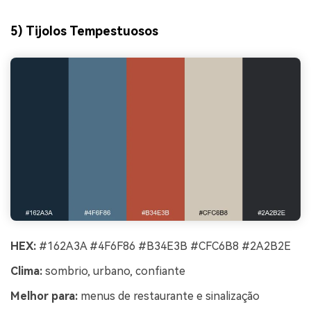
5) Tijolos Tempestuosos
HEX:
#162A3A #4F6F86 #B34E3B #CFC6B8 #2A2B2E
Clima:
sombrio, urbano, confiante
Melhor para:
menus de restaurante e sinalização