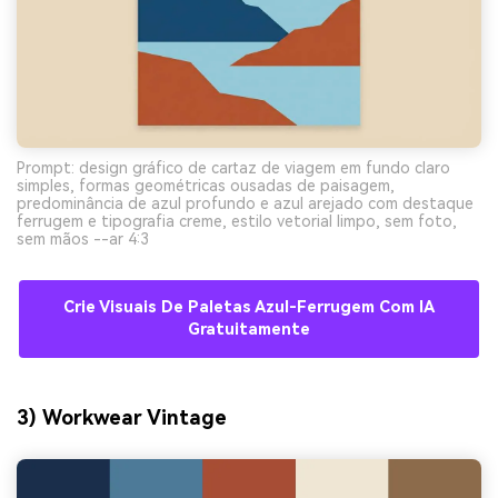
Prompt: design gráfico de cartaz de viagem em fundo claro
simples, formas geométricas ousadas de paisagem,
predominância de azul profundo e azul arejado com destaque
ferrugem e tipografia creme, estilo vetorial limpo, sem foto,
sem mãos --ar 4:3
Crie Visuais De Paletas Azul-Ferrugem Com IA
Gratuitamente
3) Workwear Vintage