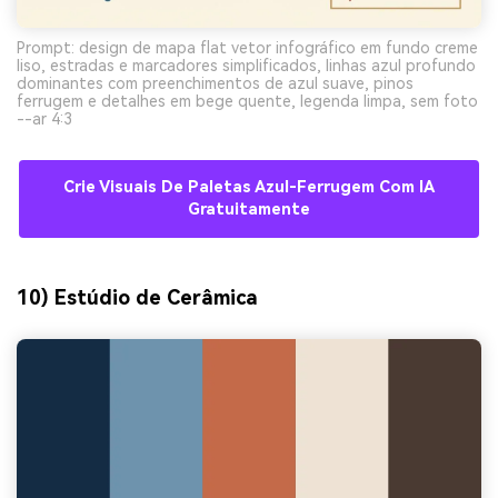
Prompt: design de mapa flat vetor infográfico em fundo creme
liso, estradas e marcadores simplificados, linhas azul profundo
dominantes com preenchimentos de azul suave, pinos
ferrugem e detalhes em bege quente, legenda limpa, sem foto
--ar 4:3
Crie Visuais De Paletas Azul-Ferrugem Com IA
Gratuitamente
10) Estúdio de Cerâmica