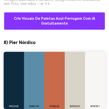
sem foto, sem mãos --ar 3:4
Crie Visuais De Paletas Azul-Ferrugem Com IA
Gratuitamente
8) Pier Nórdico