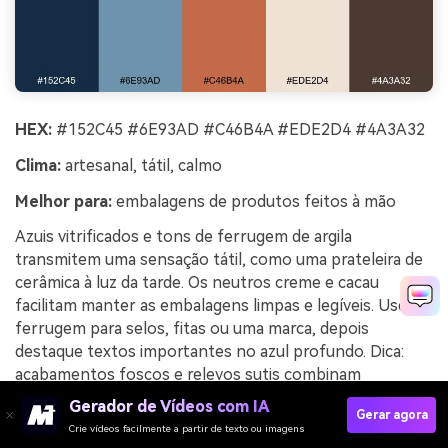
HEX:
#152C45 #6E93AD #C46B4A #EDE2D4 #4A3A32
Clima:
artesanal, tátil, calmo
Melhor para:
embalagens de produtos feitos à mão
Azuis vitrificados e tons de ferrugem de argila
transmitem uma sensação tátil, como uma prateleira de
cerâmica à luz da tarde. Os neutros creme e cacau
facilitam manter as embalagens limpas e legíveis. Use o
ferrugem para selos, fitas ou uma marca, depois
destaque textos importantes no azul profundo. Dica:
acabamentos foscos e relevos sutis combinam
lindamente com esses tons terrosos.
Gerador de Vídeos com IA
Gerar agora
Crie vídeos facilmente a partir de texto ou imagens
Exemplo de imagem de estúdio de cerâmica gerado