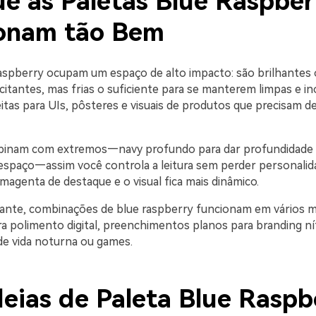
ue as Paletas Blue Raspber
onam tão Bem
raspberry ocupam um espaço de alto impacto: são brilhantes 
itantes, mas frias o suficiente para se manterem limpas e in
itas para UIs, pôsteres e visuais de produtos que precisam d
nam com extremos—navy profundo para dar profundidade 
espaço—assim você controla a leitura sem perder personalida
magenta de destaque e o visual fica mais dinâmico.
ante, combinações de blue raspberry funcionam em vários m
ra polimento digital, preenchimentos planos para branding ní
 de vida noturna ou games.
deias de Paleta Blue Raspb