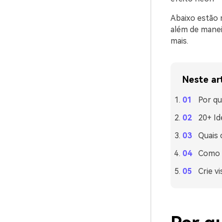
Abaixo estão 
além de manei
mais.
Neste ar
Por qu
20+ Id
Quais
Como u
Crie v