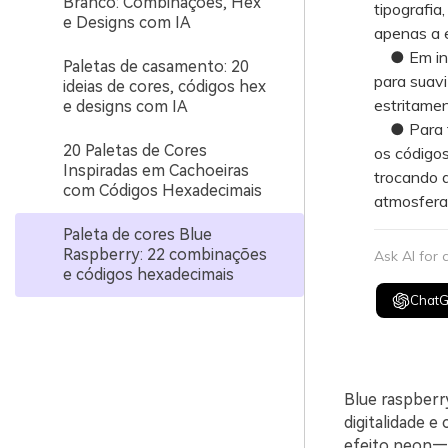
Branco: Combinações, Hex
tipografia
e Designs com IA
apenas a 
● Em inter
Paletas de casamento: 20
para suavi
ideias de cores, códigos hex
estritamen
e designs com IA
● Para te
20 Paletas de Cores
os código
Inspiradas em Cachoeiras
trocando 
com Códigos Hexadecimais
atmosfera
Paleta de cores Blue
Raspberry: 22 combinações
Ask AI for
e códigos hexadecimais
Chat
Blue raspberr
digitalidade e
efeito neon—s