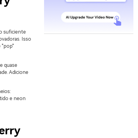
ry
o suficiente
ovadoras. Isso
e "pop"
e quase
de. Adicione
eios:
tido e neon
erry