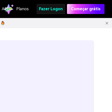
API
Planos
Fazer Logon
Começar grátis