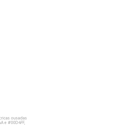
tricas ousadas
AA e #00D4FF,