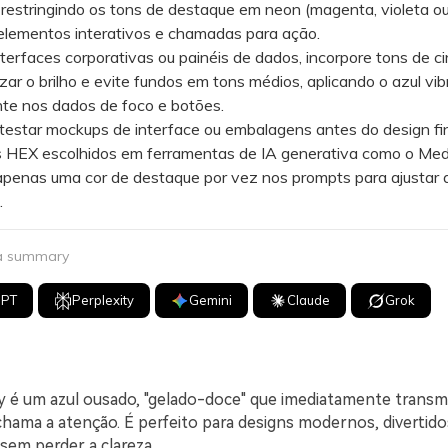
, restringindo os tons de destaque em neon (magenta, violeta ou
elementos interativos e chamadas para ação.
faces corporativas ou painéis de dados, incorpore tons de cin
zar o brilho e evite fundos em tons médios, aplicando o azul vi
te nos dados de foco e botões.
star mockups de interface ou embalagens antes do design final
s HEX escolhidos em ferramentas de IA generativa como o Medi
apenas uma cor de destaque por vez nos prompts para ajustar 
.
 a summary
GPT
Perplexity
Gemini
Claude
Grok
y é um azul ousado, "gelado-doce" que imediatamente transmi
 chama a atenção. É perfeito para designs modernos, divertid
em perder a clareza.