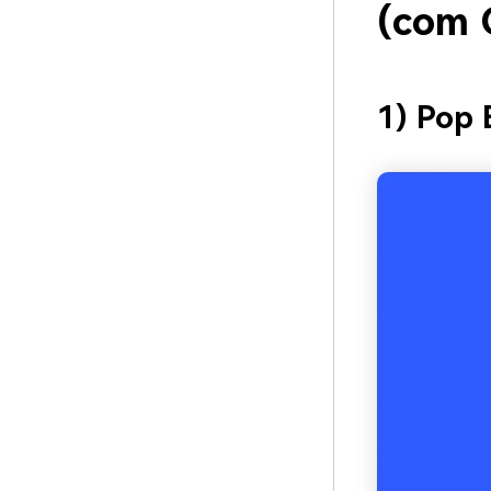
(com 
1) Pop 