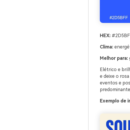
HEX:
#2D5BFF
Clima:
energét
Melhor para:
Elétrico e br
e deixe o rosa
eventos e pos
predominantem
Exemplo de i