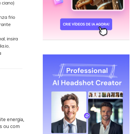
 ciano)
za frio
brante
, insira
a.io,
a
te energia,
os ou com