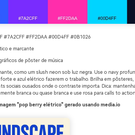
 #7A2CFF #FF2DAA #00D4FF #0B1026
ico e marcante
gráficos de pôster de música
ilhante, como um slush neon sob luz negra. Use o navy prof
 forte e azul elétrico fazerem o trabalho. Brilha em pôsteres,
ts sociais ousados onde o contraste importa. Dica: mantenha 
ente branca ou quase branca e use rosa para calls to action
magem "pop berry elétrico" gerado usando media.io