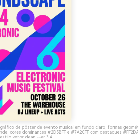
gráfico de pôster de evento musical em fundo claro, formas geomé
rande, cores dominantes #2D5BFF e #7A2CFF com destaques #FF2D
estilo vetor clean --ar 3:4