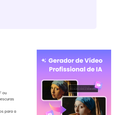
F ou
 escuras
os para a