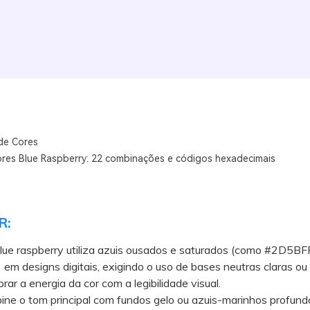
de Cores
ores Blue Raspberry: 22 combinações e códigos hexadecimais
R:
lue raspberry utiliza azuis ousados e saturados (como #2D5BF
m designs digitais, exigindo o uso de bases neutras claras ou
brar a energia da cor com a legibilidade visual.
 o tom principal com fundos gelo ou azuis-marinhos profund