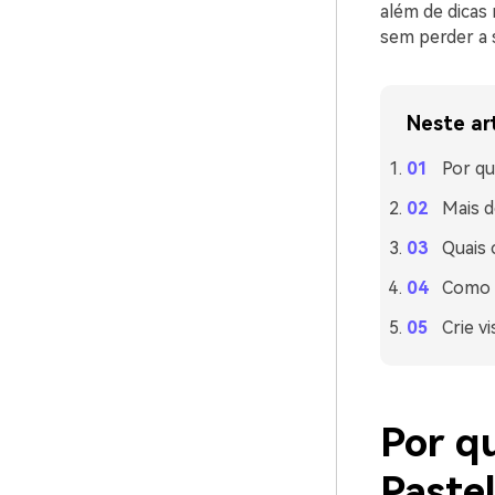
além de dicas 
sem perder a 
Neste ar
Por qu
Mais d
Quais 
Como u
Crie v
Por q
Paste