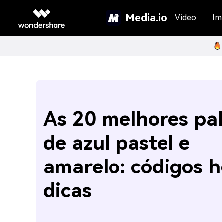
Media.io
Vídeo
Im
As 20 melhores pa
de azul pastel e
amarelo: códigos h
dicas