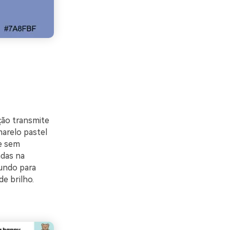
ão transmite
marelo pastel
de sem
das na
fundo para
e brilho.