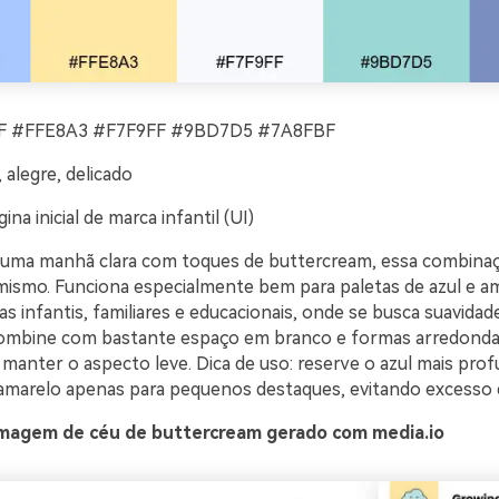
 #FFE8A3 #F7F9FF #9BD7D5 #7A8FBF
 alegre, delicado
ina inicial de marca infantil (UI)
uma manhã clara com toques de buttercream, essa combinaç
imismo. Funciona especialmente bem para paletas de azul e a
s infantis, familiares e educacionais, onde se busca suavida
ombine com bastante espaço em branco e formas arredonda
 manter o aspecto leve. Dica de uso: reserve o azul mais pro
amarelo apenas para pequenos destaques, evitando excesso d
magem de céu de buttercream gerado com media.io