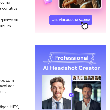
, como
 cor atrás
 quente ou
para um
ados com
ável aos
seja
ódigos HEX,