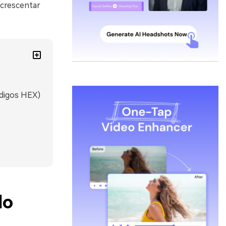
acrescentar
ódigos HEX)
lo