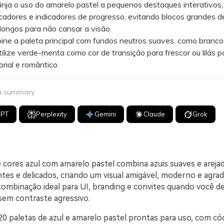
ja o uso do amarelo pastel a pequenos destaques interativos
cadores e indicadores de progresso, evitando blocos grandes de
longos para não cansar a visão.
 a paleta principal com fundos neutros suaves, como branco
tilize verde-menta como cor de transição para frescor ou lilás 
orial e romântico.
 a summary
GPT
Perplexity
Gemini
Claude
Grok
 cores azul com amarelo pastel combina azuis suaves e arej
tes e delicados, criando um visual amigável, moderno e agrad
combinação ideal para UI, branding e convites quando você de
sem contraste agressivo.
20 paletas de azul e amarelo pastel prontas para uso, com c