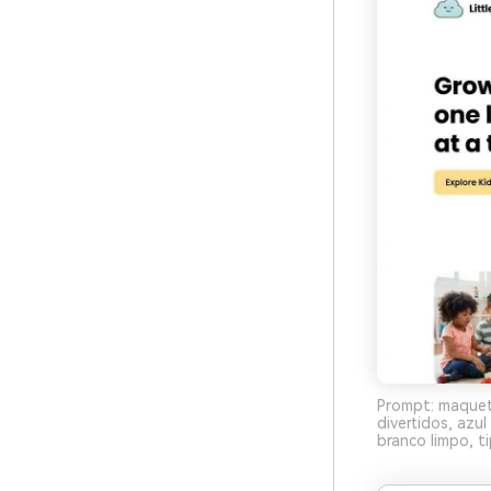
Prompt: maquete
divertidos, azu
branco limpo, t