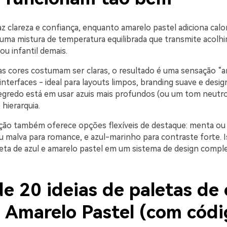
az clareza e confiança, enquanto amarelo pastel adiciona calo
 uma mistura de temperatura equilibrada que transmite acol
ou infantil demais.
 cores costumam ser claras, o resultado é uma sensação “ar
interfaces - ideal para layouts limpos, branding suave e design
segredo está em usar azuis mais profundos (ou um tom neutro
 hierarquia.
ão também oferece opções flexíveis de destaque: menta ou 
 ou malva para romance, e azul-marinho para contraste forte. I
leta de azul e amarelo pastel em um sistema de design comple
e 20 ideias de paletas de 
e Amarelo Pastel (com códi