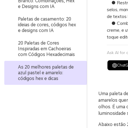
Branco: Combinações, Hex
● Restrin
e Designs com IA
selos, mar
de textos 
Paletas de casamento: 20
● Combine
ideias de cores, códigos hex
creme, e u
e designs com IA
toque edit
20 Paletas de Cores
Inspiradas em Cachoeiras
Ask AI for
com Códigos Hexadecimais
Chat
As 20 melhores paletas de
azul pastel e amarelo:
códigos hex e dicas
Uma paleta de
amarelos quen
olhos. É uma 
luminosidade 
Abaixo estão 