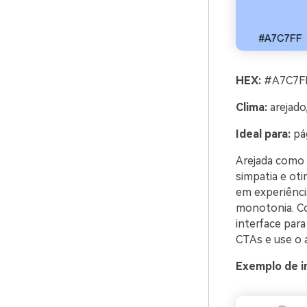
HEX:
#A7C7FF
Clima:
arejado,
Ideal para:
pág
Arejada como 
simpatia e ot
em experiência
monotonia. C
interface para
CTAs e use o 
Exemplo de i