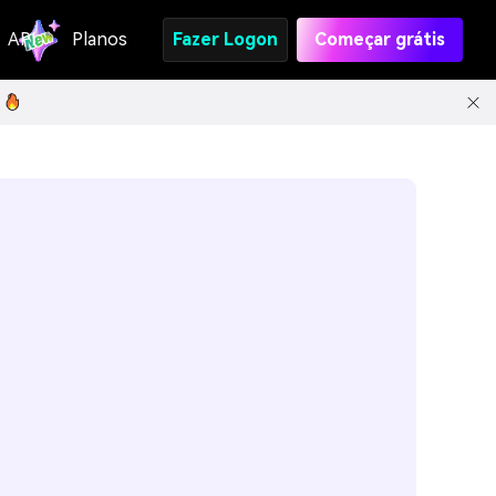
API
Planos
Fazer Logon
Começar grátis