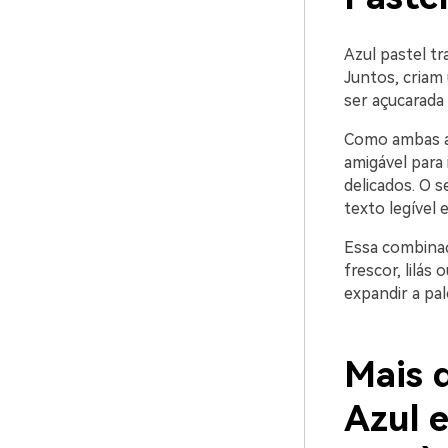
Azul pastel tr
Juntos, criam
ser açucarada 
Como ambas as
amigável para 
delicados. O 
texto legível e
Essa combinaç
frescor, lilás
expandir a pa
Mais d
Azul 