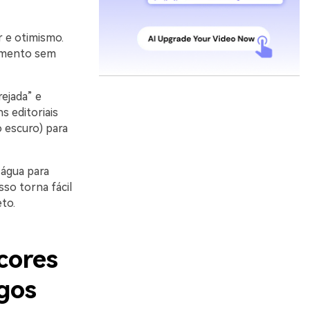
r e otimismo.
himento sem
ejada” e
s editoriais
 escuro) para
água para
sso torna fácil
to.
cores
gos