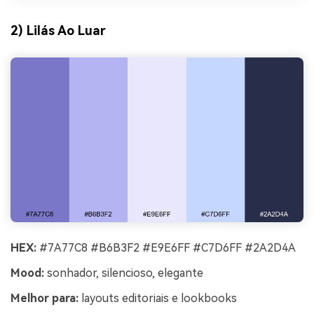
2) Lilás Ao Luar
HEX:
#7A77C8 #B6B3F2 #E9E6FF #C7D6FF #2A2D4A
Mood:
sonhador, silencioso, elegante
Melhor para:
layouts editoriais e lookbooks