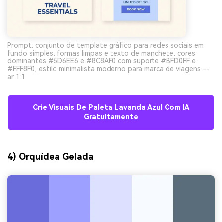
Prompt: conjunto de template gráfico para redes sociais em
fundo simples, formas limpas e texto de manchete, cores
dominantes #5D6EE6 e #8C8AF0 com suporte #BFD0FF e
#FFF8F0, estilo minimalista moderno para marca de viagens --
ar 1:1
Crie Visuais De Paleta Lavanda Azul Com IA
Gratuitamente
4) Orquídea Gelada