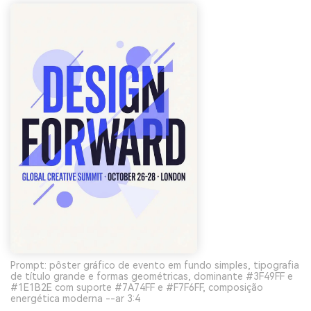
Prompt: pôster gráfico de evento em fundo simples, tipografia
de título grande e formas geométricas, dominante #3F49FF e
#1E1B2E com suporte #7A74FF e #F7F6FF, composição
energética moderna --ar 3:4