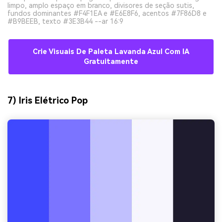
limpo, amplo espaço em branco, divisores de seção sutis,
fundos dominantes #F4F1EA e #E6E8F6, acentos #7F86D8 e
#B9BEEB, texto #3E3B44 --ar 16:9
Crie Visuais De Paleta Lavanda Azul Com IA
Gratuitamente
7) Iris Elétrico Pop