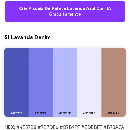
Crie Visuais De Paleta Lavanda Azul Com IA
Gratuitamente
5) Lavanda Denim
HEX:
#4E57B8 #7B7DE6 #B7B9FF #EDEBFF #B78A7A