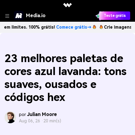
Media.io
Teste grátis
es. 100% grátis!
Comece grátis→
Crie imagens com IA sem 
23 melhores paletas de
cores azul lavanda: tons
suaves, ousados e
códigos hex
Julian Moore
por
Aug 06, 26 ·
20 min(s)