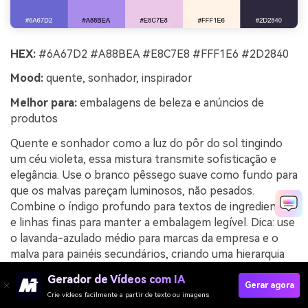
HEX:
#6A67D2 #A88BEA #E8C7E8 #FFF1E6 #2D2840
Mood:
quente, sonhador, inspirador
Melhor para:
embalagens de beleza e anúncios de
produtos
Quente e sonhador como a luz do pôr do sol tingindo
um céu violeta, essa mistura transmite sofisticação e
elegância. Use o branco pêssego suave como fundo para
que os malvas pareçam luminosos, não pesados.
Combine o índigo profundo para textos de ingredientes
e linhas finas para manter a embalagem legível. Dica: use
o lavanda-azulado médio para marcas da empresa e o
malva para painéis secundários, criando uma hierarquia
suave.
Gerador de Vídeos com IA
Gerar agora
Exemplo de imagem de azul malva do pôr do sol
Crie vídeos facilmente a partir de texto ou imagens