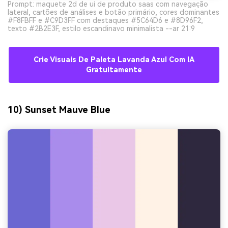
Prompt: maquete 2d de ui de produto saas com navegação
lateral, cartões de análises e botão primário, cores dominantes
#F8FBFF e #C9D3FF com destaques #5C64D6 e #8D96F2,
texto #2B2E3F, estilo escandinavo minimalista --ar 21:9
Crie Visuais De Paleta Lavanda Azul Com IA
Gratuitamente
10) Sunset Mauve Blue