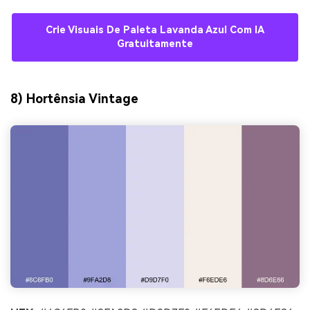
Crie Visuais De Paleta Lavanda Azul Com IA
Gratuitamente
8) Hortênsia Vintage