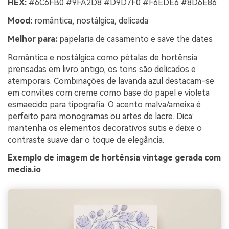
HEX:
#6C6FB0 #9FA2D8 #D9D7F0 #F6EDE6 #8D6E86
Mood:
romântica, nostálgica, delicada
Melhor para:
papelaria de casamento e save the dates
Romântica e nostálgica como pétalas de hortênsia
prensadas em livro antigo, os tons são delicados e
atemporais. Combinações de lavanda azul destacam-se
em convites com creme como base do papel e violeta
esmaecido para tipografia. O acento malva/ameixa é
perfeito para monogramas ou artes de lacre. Dica:
mantenha os elementos decorativos sutis e deixe o
contraste suave dar o toque de elegância.
Exemplo de imagem de hortênsia vintage gerada com
media.io