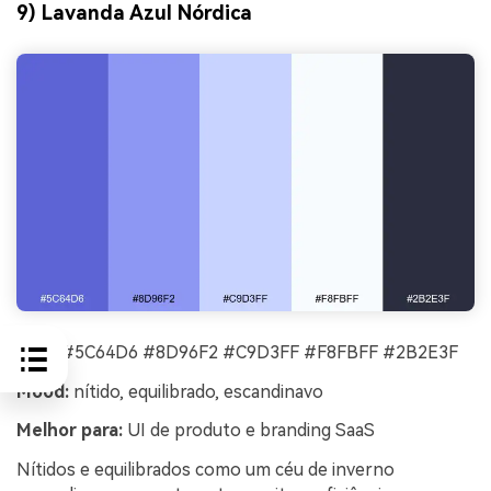
9) Lavanda Azul Nórdica
HEX:
#5C64D6 #8D96F2 #C9D3FF #F8FBFF #2B2E3F
Mood:
nítido, equilibrado, escandinavo
Melhor para:
UI de produto e branding SaaS
Nítidos e equilibrados como um céu de inverno