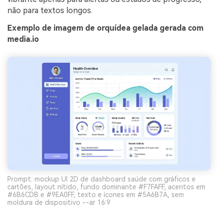
não para textos longos.
Exemplo de imagem de orquídea gelada gerada com
media.io
Prompt: mockup UI 2D de dashboard saúde com gráficos e
cartões, layout nítido, fundo dominante #F7FAFF, acentos em
#6B6CDB e #9EA0FF, texto e ícones em #5A6B7A, sem
moldura de dispositivo --ar 16:9