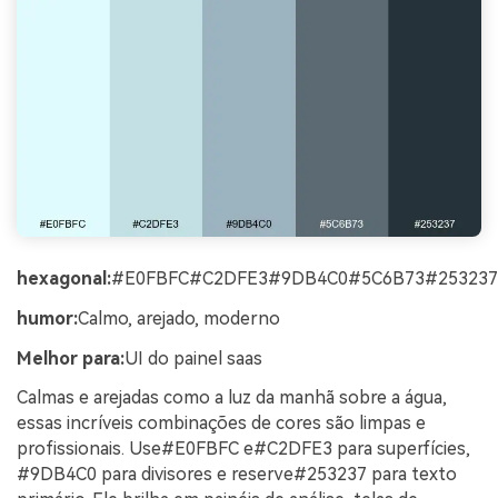
hexagonal:
#E0FBFC#C2DFE3#9DB4C0#5C6B73#253237
humor:
Calmo, arejado, moderno
Melhor para:
UI do painel saas
Calmas e arejadas como a luz da manhã sobre a água,
essas incríveis combinações de cores são limpas e
profissionais. Use#E0FBFC e#C2DFE3 para superfícies,
#9DB4C0 para divisores e reserve#253237 para texto