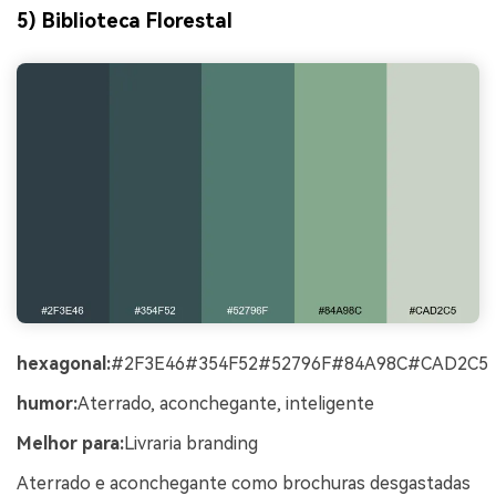
5) Biblioteca Florestal
hexagonal:
#2F3E46#354F52#52796F#84A98C#CAD2C5
humor:
Aterrado, aconchegante, inteligente
Melhor para:
Livraria branding
Aterrado e aconchegante como brochuras desgastadas