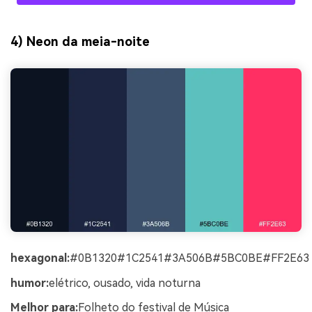
4) Neon da meia-noite
hexagonal:
#0B1320#1C2541#3A506B#5BC0BE#FF2E63
humor:
elétrico, ousado, vida noturna
Melhor para:
Folheto do festival de Música