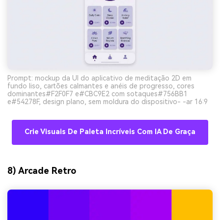
Prompt: mockup da UI do aplicativo de meditação 2D em
fundo liso, cartões calmantes e anéis de progresso, cores
dominantes#F2F0F7 e#CBC9E2 com sotaques#756BB1
e#54278F, design plano, sem moldura do dispositivo- -ar 16:9
Crie Visuais De Paleta Incríveis Com IA De Graça
8) Arcade Retro