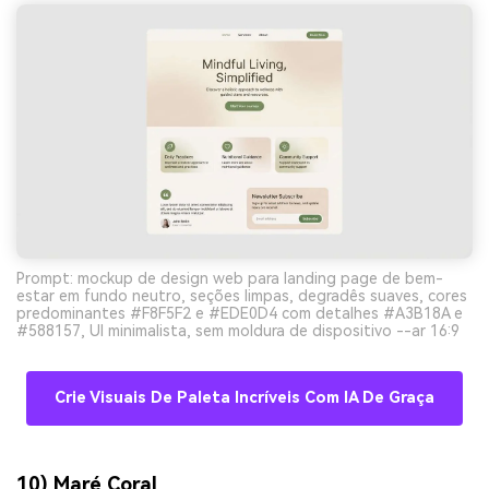
Prompt: mockup de design web para landing page de bem-
estar em fundo neutro, seções limpas, degradês suaves, cores
predominantes #F8F5F2 e #EDE0D4 com detalhes #A3B18A e
#588157, UI minimalista, sem moldura de dispositivo --ar 16:9
Crie Visuais De Paleta Incríveis Com IA De Graça
10) Maré Coral