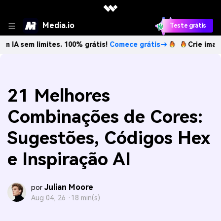
Media.io
Teste grátis
 limites. 100% grátis!
Comece grátis→
Crie imagens com I
21 Melhores
Combinações de Cores:
Sugestões, Códigos Hex
e Inspiração AI
Julian Moore
por
Aug 04, 26 ·
18 min(s)