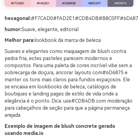
hexagonal:
#F7CAD0#FAD2E1#CDB4DB#B8C0FF#6D687
humor:
Suave, elegante, editorial
Melhor para:
lookbook da marca de beleza
Suaves e elegantes como maquiagem de blush contra
pedra fria, estes pasteles parecem modernos e
compostos. Para uma paleta de cores incrível vibe sem a
sobrecarga de doçura, ancorar layouts com#6D6875 e
manter os tons mais claros para fundos espaçosos. Ele
se encaixa em lookbooks de beleza, catálogos de
boutiques e landing pages de estilo de vida onde a
elegância é o ponto. Dica: use#CDB4DB com moderação
para cabeçalhos de seção para que a página permaneça
arejada.
Exemplo de imagem de blush concrete gerado
usando media.io