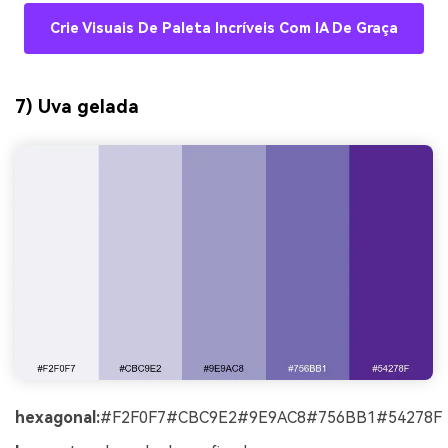
Crie Visuais De Paleta Incríveis Com IA De Graça
7) Uva gelada
hexagonal:
#F2F0F7#CBC9E2#9E9AC8#756BB1#54278F