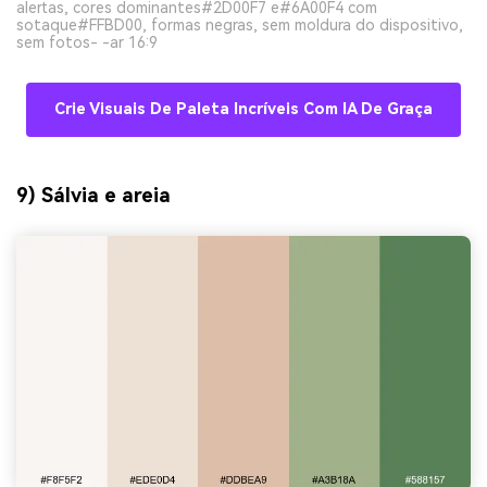
alertas, cores dominantes#2D00F7 e#6A00F4 com
sotaque#FFBD00, formas negras, sem moldura do dispositivo,
sem fotos- -ar 16:9
Crie Visuais De Paleta Incríveis Com IA De Graça
9) Sálvia e areia