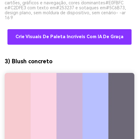
cartões, gráficos e navegação, cores dominantes#E0FBFC
e#C2DFE3 com texto em#253237 e sotaques em#5C6B73,
design plano, sem moldura de dispositivo, sem cenário- -ar
16:9
Crie Visuais De Paleta Incríveis Com IA De Graça
3) Blush concreto