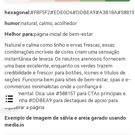
hexagonal:
#F8F5F2#EDE0D4#DDBEA9#A3B18A#58815
humor:
natural, calmo, acolhedor
Melhor para:
página inicial de bem-estar
Natural e calma como linho e ervas frescas, essas
combinações incríveis de cores criam uma sensação
instantânea de leveza. Os neutros arenosos fornecem
uma base excelente, enquanto os verdes trazem
credibilidade e frescor para botões, ícones e títulos de
seções. Funciona bem para sites de bem-estar, spas e e-
commerces minimalistas onde a confiança é
fundamental. Dica: use #588157 para CTAs principais e
mantenha #DDBEA9 para destaques de apoio para
equilibrar a página.
Exemplo de imagem de sálvia e areia gerado usando
media.io