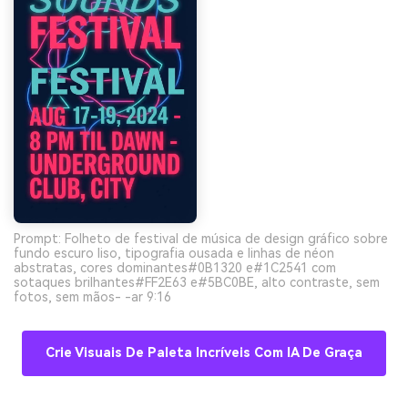
Prompt: Folheto de festival de música de design gráfico sobre
fundo escuro liso, tipografia ousada e linhas de néon
abstratas, cores dominantes#0B1320 e#1C2541 com
sotaques brilhantes#FF2E63 e#5BC0BE, alto contraste, sem
fotos, sem mãos- -ar 9:16
Crie Visuais De Paleta Incríveis Com IA De Graça