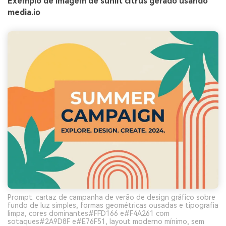
Exemplo de imagem de sunlit citrus gerado usando
media.io
Prompt: cartaz de campanha de verão de design gráfico sobre
fundo de luz simples, formas geométricas ousadas e tipografia
limpa, cores dominantes#FFD166 e#F4A261 com
sotaques#2A9D8F e#E76F51, layout moderno mínimo, sem