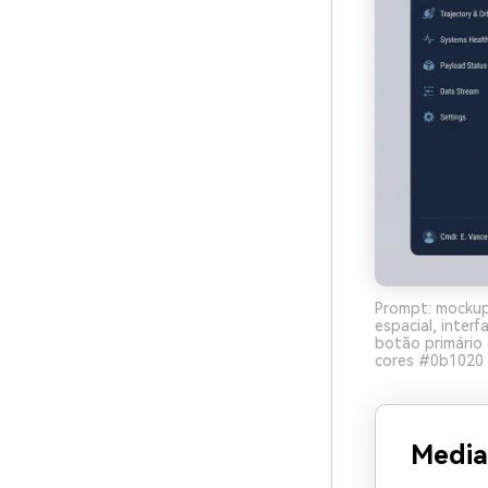
Prompt: mockup
espacial, inter
botão primário 
cores #0b1020 
Media