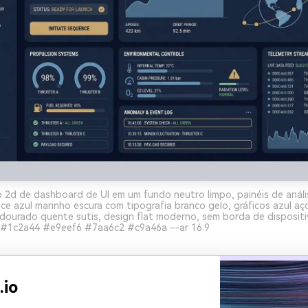
 2d de dashboard de UI em um fundo neutro limpo, painéis de análi
face azul marinho escura com tipografia branco gelo, gráficos azul a
dourado quente sutis, design flat moderno, sem borda de dispositi
#1c2a44 #e9eef6 #7aa6c2 #c9a46a --ar 16:9
.io