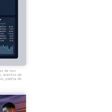
se de voo
ço, acentos de
vo, paleta de