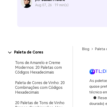
Aug 07, 26 ·
19 min(s)
Blog
Paleta 
Paleta de Cores
Tons de Amarelo e Creme
Modernos: 20 Paletas com
TL;D
Códigos Hexadecimais
As paleta
Paleta de Cores de Vinho: 20
quase pret
Combinações com Códigos
técnica em
Hexadecimais
● Reserve
20 Paletas de Tons de Vinho
dourado) 