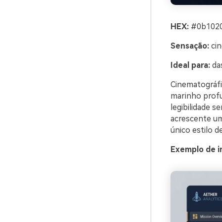
HEX:
#0b1020
Sensação:
cin
Ideal para:
da
Cinematográfi
marinho profu
legibilidade s
acrescente um
único estilo d
Exemplo de i