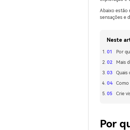
Abaixo estão 
sensações e di
Neste ar
Por qu
Mais d
Quais
Como u
Crie v
Por q