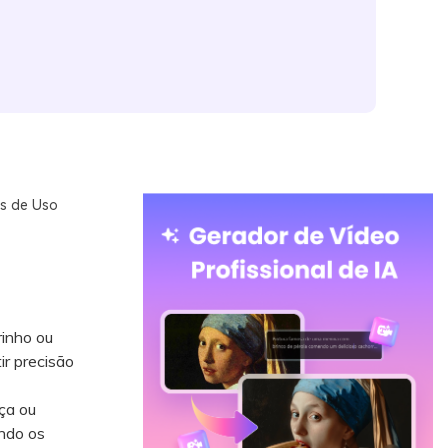
as de Uso
inho ou
ir precisão
ça ou
ndo os