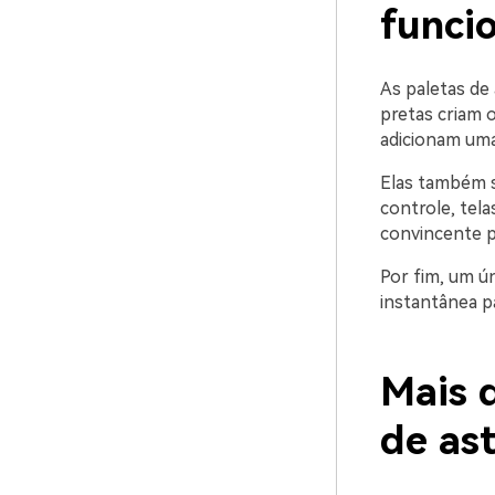
funci
As paletas de
pretas criam 
adicionam uma
Elas também s
controle, tel
convincente p
Por fim, um ún
instantânea pa
Mais d
de as