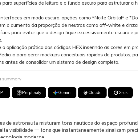
s para superfícies de leitura e o fundo escuro para estruturar a h
terfaces em modo escuro, opções como *Noite Orbital* e *Do
em o aumento da proporção de neutros como off-white e cinza
ícies para evitar que o design fique excessivamente escuro e p
e.
a aplicação prática dos códigos HEX inserindo as cores em pr
edia.io para gerar mockups conceituais rápidos de produtos, pa
s antes de consolidar um sistema de design completo.
 a summary
GPT
Perplexity
Gemini
Claude
Grok
res de astronauta misturam tons náuticos do espaço profundo
alta visibilidade — tons que instantaneamente sinalizam preci
tecnologia moderna.