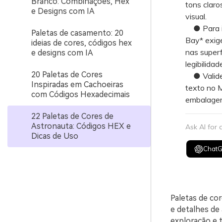
Branco: Combinações, Hex
tons claro
e Designs com IA
visual.
● Para in
Paletas de casamento: 20
Bay* exig
ideias de cores, códigos hex
nas superf
e designs com IA
legibilidad
20 Paletas de Cores
● Valide 
Inspiradas em Cachoeiras
texto no M
com Códigos Hexadecimais
embalagen
22 Paletas de Cores de
Astronauta: Códigos HEX e
Ask AI for
Dicas de Uso
Chat
Paletas de co
e detalhes de 
exploração e 