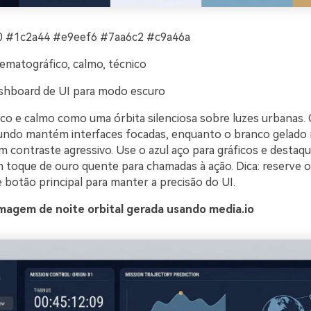
 #1c2a44 #e9eef6 #7aa6c2 #c9a46a
ematográfico, calmo, técnico
shboard de UI para modo escuro
co e calmo como uma órbita silenciosa sobre luzes urbanas.
ndo mantém interfaces focadas, enquanto o branco gelado 
em contraste agressivo. Use o azul aço para gráficos e destaq
 toque de ouro quente para chamadas à ação. Dica: reserve 
e botão principal para manter a precisão do UI.
magem de noite orbital gerada usando media.io