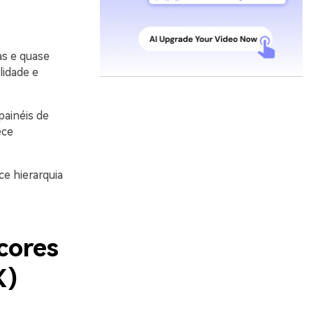
as e quase
lidade e
painéis de
ece
ce hierarquia
cores
X)