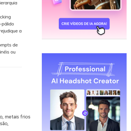
ierarquia
cking
-pálido
rejudique a
ompts de
inéis ou
, metais frios
são,