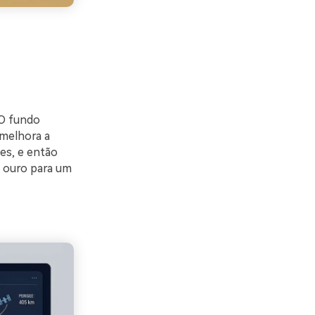
 O fundo
melhora a
ues, e então
o ouro para um