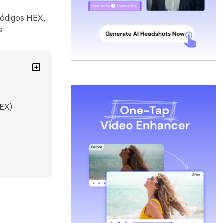
códigos HEX,
s.
HEX)