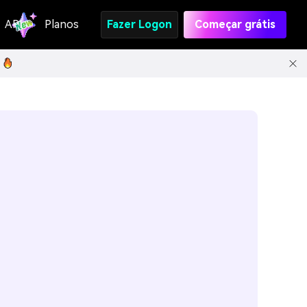
API
Planos
Fazer Logon
Começar grátis