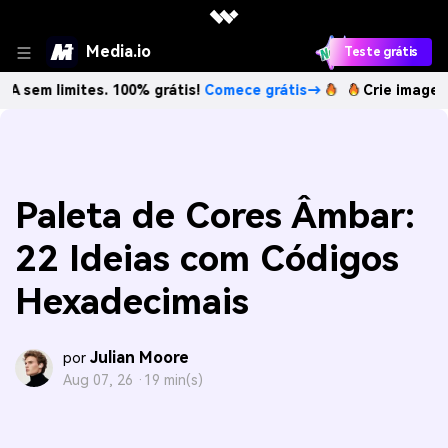
Media.io
Teste grátis
mites. 100% grátis!
Comece grátis→
Crie imagens com IA 
Paleta de Cores Âmbar:
22 Ideias com Códigos
Hexadecimais
Julian Moore
por
Aug 07, 26 ·
19 min(s)