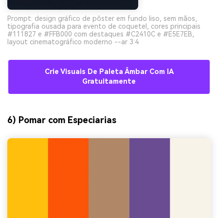
Prompt: design gráfico de pôster em fundo liso, sem mãos,
tipografia ousada para evento de coquetel, cores principais
#111827 e #FFB000 com destaques #C2410C e #E5E7EB,
layout cinematográfico moderno --ar 3:4
Crie Visuais De Paleta Âmbar Com IA
Gratuitamente
6) Pomar com Especiarias