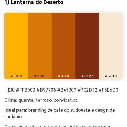
1) Lanterna do Deserto
HEX:
#FFB000 #D97706 #B45309 #7C2D12 #F5E6D3
Clima:
quente, terroso, convidativo
Ideal para:
branding de café do sudoeste e design de
cardápio
Dunas aquecidas e o brilho de lanternas criam uma