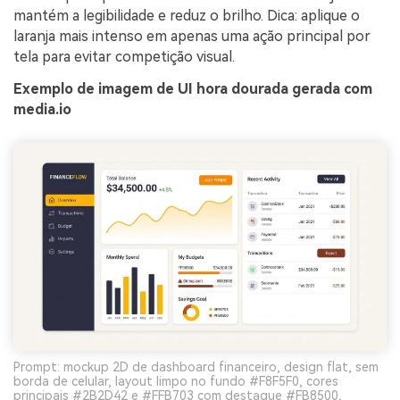
mantém a legibilidade e reduz o brilho. Dica: aplique o
laranja mais intenso em apenas uma ação principal por
tela para evitar competição visual.
Exemplo de imagem de UI hora dourada gerada com
media.io
Prompt: mockup 2D de dashboard financeiro, design flat, sem
borda de celular, layout limpo no fundo #F8F5F0, cores
principais #2B2D42 e #FFB703 com destaque #FB8500,