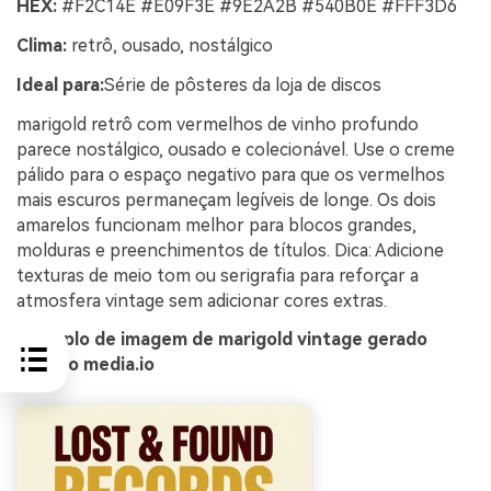
HEX:
#F2C14E #E09F3E #9E2A2B #540B0E #FFF3D6
Clima:
retrô, ousado, nostálgico
Ideal para:
Série de pôsteres da loja de discos
marigold retrô com vermelhos de vinho profundo
parece nostálgico, ousado e colecionável. Use o creme
pálido para o espaço negativo para que os vermelhos
mais escuros permaneçam legíveis de longe. Os dois
amarelos funcionam melhor para blocos grandes,
molduras e preenchimentos de títulos. Dica: Adicione
texturas de meio tom ou serigrafia para reforçar a
atmosfera vintage sem adicionar cores extras.
Exemplo de imagem de marigold vintage gerado
usando media.io