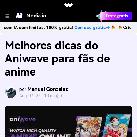
Media.io
Teste grátis
em limites. 100% grátis!
Comece grátis→
Crie imagens co
Melhores dicas do
Aniwave para fãs de
anime
Manuel Gonzalez
por
Aug 07, 26 ·
13 min(s)