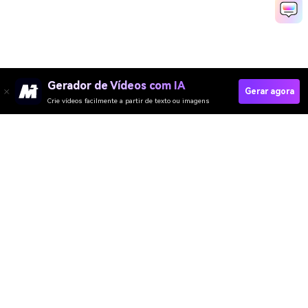
Gerador de Vídeos com IA
Gerar agora
Crie vídeos facilmente a partir de texto ou imagens
Media.io Online Tools
Quality Rating:
4.8
(215,357 Votes)
Gerador de Vídeo
Gerador de Imagens