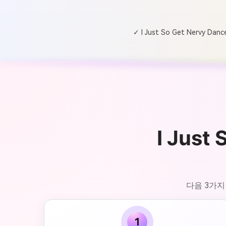
✓ I Just So Get Nervy Dan
I Just
다음 3가지 
1