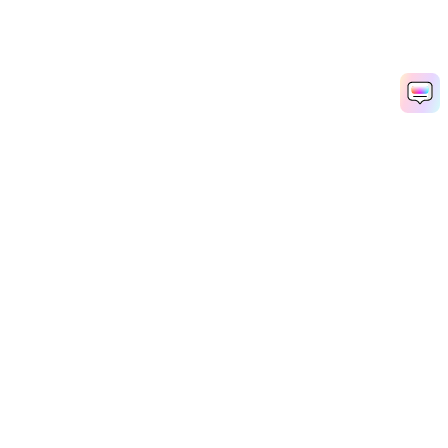
AI 치비 영상 만들기
Media.io Online Tools Quality Rating：
4.7 (162,357 Votes)
AI 동영상 생성기