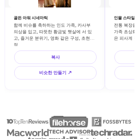
골든 아워 시네마틱
인물 스타일
함께 비슈를 축하하는 인도 가족, 카사부 
전통 복장을 
의상을 입고, 따뜻한 황금빛 햇살에 서 있
가족 초상화,
고, 즐거운 분위기, 영화 같은 구성, 초현실
은 피사계 깊이
적
복사
비슷한 만들기 ↗