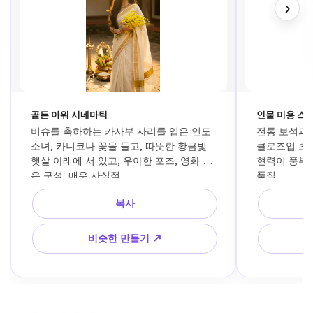
›
골든 아워 시네마틱
인물 미용 스
비슈를 축하하는 카사부 사리를 입은 인도 
전통 보석과 
소녀, 카니코나 꽃을 들고, 따뜻한 황금빛 
클로즈업 초상
햇살 아래에 서 있고, 우아한 포즈, 영화 같
현력이 풍부한 
은 구성, 매우 사실적
품질
복사
비슷한 만들기 ↗