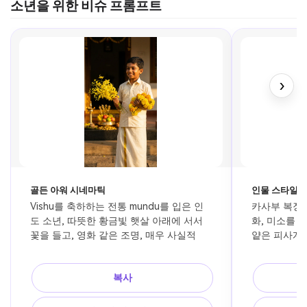
소년을 위한 비슈 프롬프트
›
골든 아워 시네마틱
인물 스타일
Vishu를 축하하는 전통 mundu를 입은 인
카사부 복장을
도 소년, 따뜻한 황금빛 햇살 아래에 서서 
화, 미소를 짓
꽃을 들고, 영화 같은 조명, 매우 사실적
얕은 피사계 심
복사