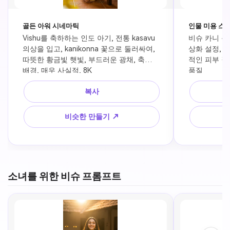
골든 아워 시네마틱
인물 미용 스
Vishu를 축하하는 인도 아기, 전통 kasavu 
비슈 카니 근
의상을 입고, kanikonna 꽃으로 둘러싸여, 
상화 설정, 
따뜻한 황금빛 햇빛, 부드러운 광채, 축제 
적인 피부 질감
배경, 매우 사실적, 8K
품질
복사
비슷한 만들기 ↗
소녀를 위한 비슈 프롬프트