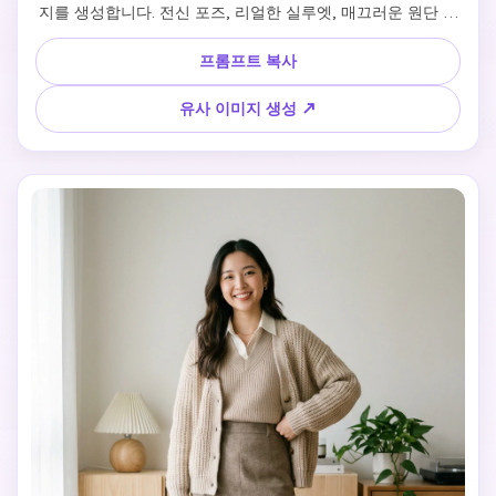
지를 생성합니다. 전신 포즈, 리얼한 실루엣, 매끄러운 원단 질
감, 핏된 상의, 은은한 힐, 광택 헤어, 따뜻한 주변광. 고급 레스
토랑, 라운지 또는 루프탑 배경과 역광 활용. 결과물은 스타일
프롬프트 복사
리시하고 여성스럽고 자신감 넘치며 TikTok 또는 Instagram 
데이트 룩에 적합합니다.
유사 이미지 생성 ↗