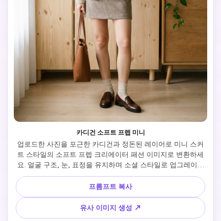
카디건 소프트 프렙 미니
업로드한 사진을 포근한 카디건과 정돈된 레이어로 미니 스커
트 스타일의 소프트 프렙 크리에이터 패션 이미지로 변환하세
요. 얼굴 구조, 눈, 표정을 유지하며 소셜 스타일로 업그레이드
합니다. 전신 포즈, 실내 자연광, 텍스처 니트 카디건, 테일러드 
미니 스커트, 로퍼 또는 부츠, 리얼 원단 디테일, 미니멀하고 깔
프롬프트 복사
끔한 배경 유지. 결과물은 친근하고 정돈된 여성적 계절 스타
일 콘텐츠에 완벽합니다.
유사 이미지 생성 ↗