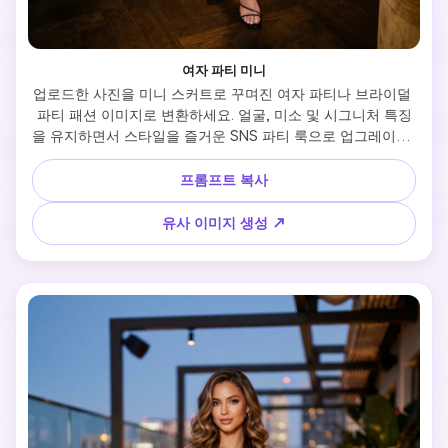
여자 파티 미니
업로드한 사진을 미니 스커트로 꾸며진 여자 파티나 브라이덜 
파티 패션 이미지로 변환하세요. 얼굴, 미소 및 시그니처 특징
을 유지하면서 스타일을 즐거운 SNS 파티 룩으로 업그레이드. 
자신감 넘치는 전신 포즈, 반짝이는 악센트, 핏되는 힐, 상의, 
은은한 광택의 리얼 원단, 밝은 파티 조명, 깨끗하고 고급스러
프롬프트 복사
운 배경. 결과물은 즐겁고 포토제닉하며 현대적이며 참여율이 
높은 스타일입니다.
유사 이미지 생성 ↗