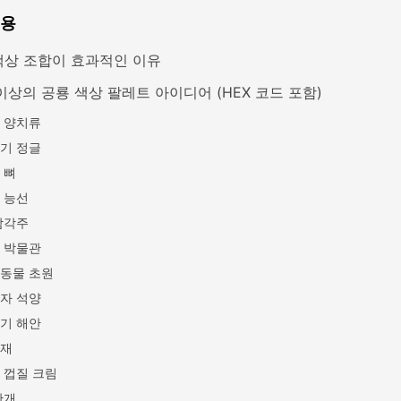
내용
색상 조합이 효과적인 이유
이상의 공룡 색상 팔레트 아이디어 (HEX 코드 포함)
 양치류
기 정글
 뼈
 능선
삼각주
 박물관
동물 초원
자 석양
기 해안
재
 껍질 크림
안개