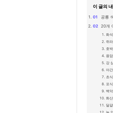
이 글의 
공룡 
20개 
화석
쥐라
호박
용암
강 
야간
초식
포식
백악
화산
달걀
늪 