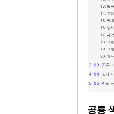
협곡
유성
열대
빙하
사막
석호
석재
자두
공룡과
실제 
AI로
공룡 