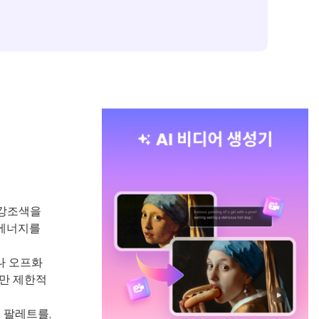
 강조색을
 에너지를
나 오프화
에만 제한적
 팔레트를,