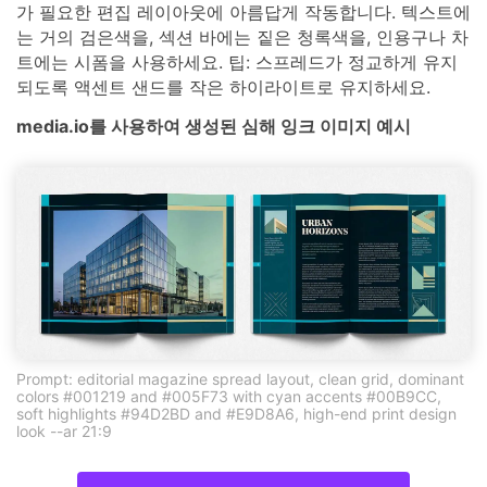
가 필요한 편집 레이아웃에 아름답게 작동합니다. 텍스트에
는 거의 검은색을, 섹션 바에는 짙은 청록색을, 인용구나 차
트에는 시폼을 사용하세요. 팁: 스프레드가 정교하게 유지
되도록 액센트 샌드를 작은 하이라이트로 유지하세요.
media.io를 사용하여 생성된 심해 잉크 이미지 예시
Prompt: editorial magazine spread layout, clean grid, dominant
colors #001219 and #005F73 with cyan accents #00B9CC,
soft highlights #94D2BD and #E9D8A6, high-end print design
look --ar 21:9