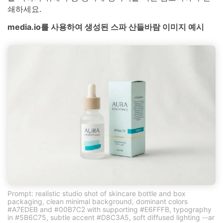
쇄하세요.
media.io를 사용하여 생성된 스파 산들바람 이미지 예시
Prompt: realistic studio shot of skincare bottle and box
packaging, clean minimal background, dominant colors
#A7EDEB and #00B7C2 with supporting #E6FFFB, typography
in #5B6C75, subtle accent #D8C3A5, soft diffused lighting --ar