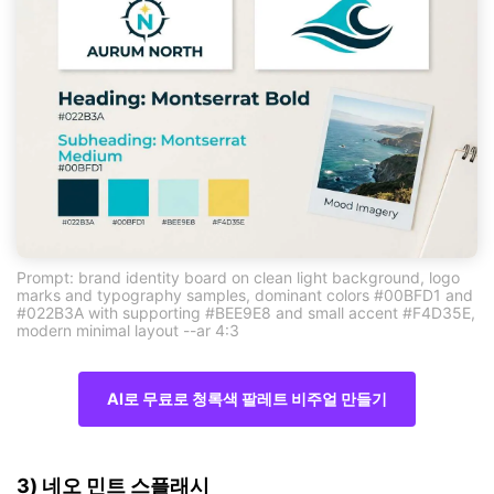
Prompt: brand identity board on clean light background, logo
marks and typography samples, dominant colors #00BFD1 and
#022B3A with supporting #BEE9E8 and small accent #F4D35E,
modern minimal layout --ar 4:3
AI로 무료로 청록색 팔레트 비주얼 만들기
3) 네오 민트 스플래시