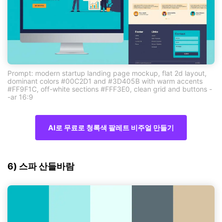
Prompt: modern startup landing page mockup, flat 2d layout,
dominant colors #00C2D1 and #3D405B with warm accents
#FF9F1C, off-white sections #FFF3E0, clean grid and buttons -
-ar 16:9
AI로 무료로 청록색 팔레트 비주얼 만들기
6) 스파 산들바람