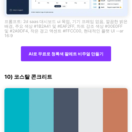
프롬프트: 2d saas 대시보드 ui 목업, 기기 프레임 없음, 깔끔한 밝은
배경, 주요 색상 #1B2A41 및 #EAF2FF, 차트 강조 색상 #00E0FF
및 #2A9DF4, 작은 경고 액센트 #FFCC00, 현대적인 플랫 UI --ar
16:9
AI로 무료로 청록색 팔레트 비주얼 만들기
10) 코스탈 콘크리트