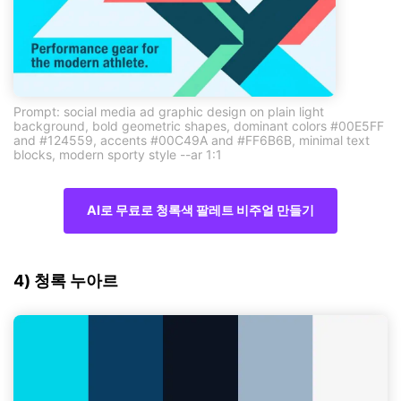
Prompt: social media ad graphic design on plain light
background, bold geometric shapes, dominant colors #00E5FF
and #124559, accents #00C49A and #FF6B6B, minimal text
blocks, modern sporty style --ar 1:1
AI로 무료로 청록색 팔레트 비주얼 만들기
4) 청록 누아르