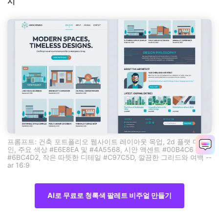
시
프롬프트: 건축 포트폴리오 웹사이트 레이아웃 목업, 2d 플랫 디자
인, 주요 색상 #E6E8EA 및 #4A5568, 시안 액센트 #00B4C6 및
#6BC4D2, 작은 따뜻한 디테일 #C97C5D, 깔끔한 그리드와 여백 --
ar 16:9
AI로 무료로 청록색 팔레트 비주얼 만들기