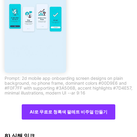
Prompt: 2d mobile app onboarding screen designs on plain
background, no phone frame, dominant colors #00D9E6 and
#F0F7FF with supporting #3A506B, accent highlights #7D4E57,
minimal illustrations, modern UI --ar 9:16
AI로 무료로 청록색 팔레트 비주얼 만들기
8) 심해 잉크