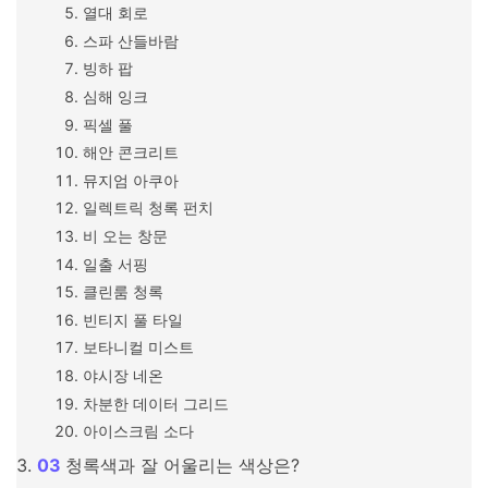
열대 회로
스파 산들바람
빙하 팝
심해 잉크
픽셀 풀
해안 콘크리트
뮤지엄 아쿠아
일렉트릭 청록 펀치
비 오는 창문
일출 서핑
클린룸 청록
빈티지 풀 타일
보타니컬 미스트
야시장 네온
차분한 데이터 그리드
아이스크림 소다
청록색과 잘 어울리는 색상은?