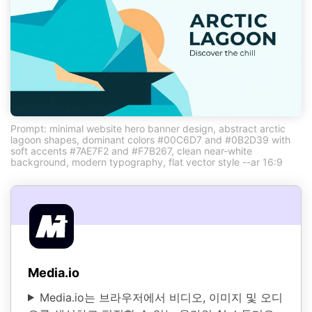
Prompt: minimal website hero banner design, abstract arctic
lagoon shapes, dominant colors #00C6D7 and #0B2D39 with
soft accents #7AE7F2 and #F7B267, clean near-white
background, modern typography, flat vector style --ar 16:9
Media.io
Media.io는 브라우저에서 비디오, 이미지 및 오디