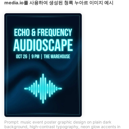
media.io를 사용하여 생성된 청록 누아르 이미지 예시
Prompt: music event poster graphic design on plain dark
background, high-contrast typography, neon glow accents in