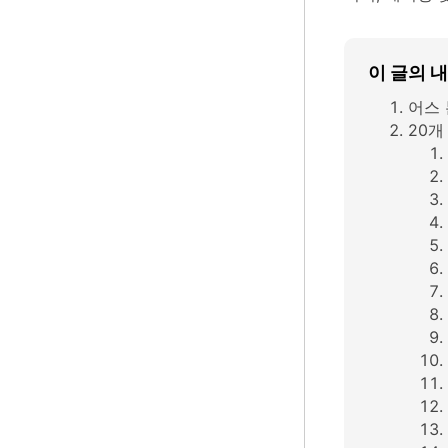
이 글의 
어스 
20개