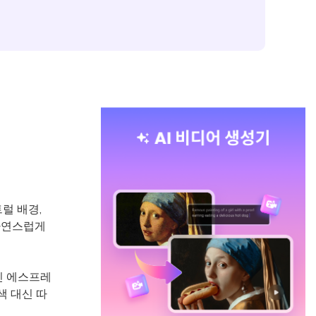
럴 배경,
자연스럽게
신 에스프레
색 대신 따