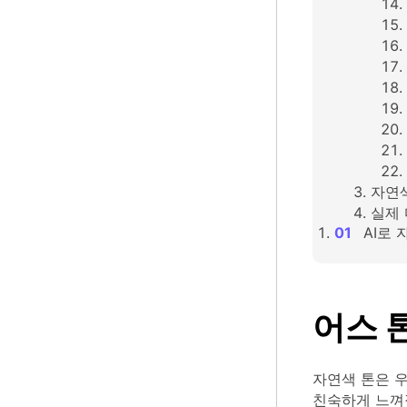
자연색
실제 
AI로
어스 
자연색 톤은 우
친숙하게 느껴