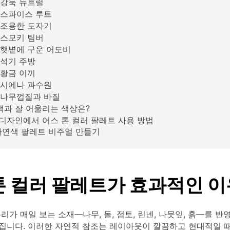
강둑 뉴트럴
스파이스 루트
조용한 도자기
스모키 팀버
햇볕에 구운 어도비
석기 주방
황금 이끼
시에나 과수원
나무껍질과 바질
과 잘 어울리는 색상은?
디자인에서 어스 톤 컬러 팔레트 사용 방법
 자연색 팔레트 비주얼 만들기
톤 컬러 팔레트가 효과적인 이
리가 매일 보는 소재—나무, 돌, 점토, 린넨, 나뭇잎, 흙—를 
집니다. 이러한 자연적 참조는 레이아웃이 깔끔하고 현대적일 