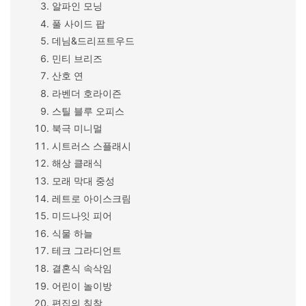
알파인 모닝
풀 사이드 팝
데님&드리프트우드
민티 브리즈
산호 연
라벤더 호라이즌
스틸 블루 오피스
북극 미니멀
시트러스 스플래시
해상 클래식
모래 막대 중성
레트로 아이스크림
미드나잇 피어
식물 하늘
테크 그라디언트
결혼식 속삭임
어린이 놀이방
편집의 침착