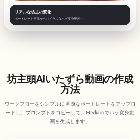
リアルな坊主の変化
ポートレート画像からバイラルなハゲ変身動画へ
坊主頭AIいたずら動画の作成
方法
ワークフローをシンプルに:明瞭なポートレートをアップロ
ードし、プロンプトをコピーして、Media.ioでハゲ変身動
画を生成します。