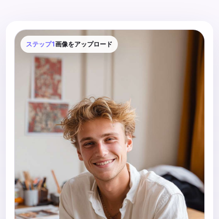
ステップ1
画像をアップロード