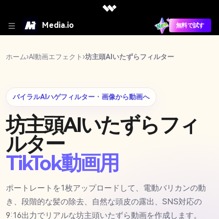
Media.io
無料で試す
ホーム
›
AI動画エフェクト
›
坊主頭AIいたずらフィルター
バイラルAIハゲフィルター · 画像から動画へ
坊主頭AIいたずらフィ
ルター
TikTok動画用
ポートレートを1枚アップロードして、電動バリカンの動
き、段階的な髪の除去、自然な頭皮の露出、SNS対応の
9:16出力でリアルな坊主頭いたずら動画を作成します。