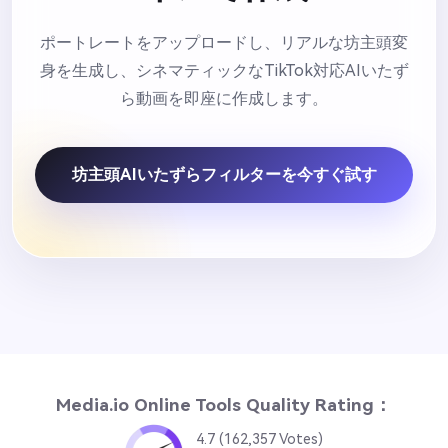
ポートレートをアップロードし、リアルな坊主頭変
身を生成し、シネマティックなTikTok対応AIいたず
ら動画を即座に作成します。
坊主頭AIいたずらフィルターを今すぐ試す
Media.io Online Tools Quality Rating：
4.7 (162,357 Votes)