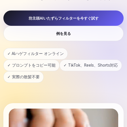
坊主頭AIいたずらフィルターを今すぐ試す
例を見る
✓ AIハゲフィルター オンライン
✓ プロンプトをコピー可能
✓ TikTok、Reels、Shorts対応
✓ 実際の散髪不要