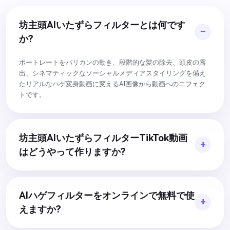
坊主頭AIいたずらフィルターとは何です
か?
ポートレートをバリカンの動き、段階的な髪の除去、頭皮の露
出、シネマティックなソーシャルメディアスタイリングを備え
たリアルなハゲ変身動画に変えるAI画像から動画へのエフェク
トです。
坊主頭AIいたずらフィルターTikTok動画
はどうやって作りますか?
AIハゲフィルターをオンラインで無料で使
えますか?