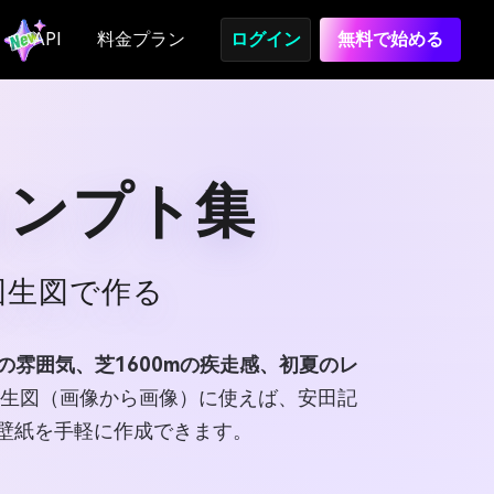
API
料金プラン
ログイン
無料で始める
ロンプト集
図生図で作る
の雰囲気、芝1600mの疾走感、初夏のレ
の図生図（画像から画像）に使えば、安田記
、壁紙を手軽に作成できます。