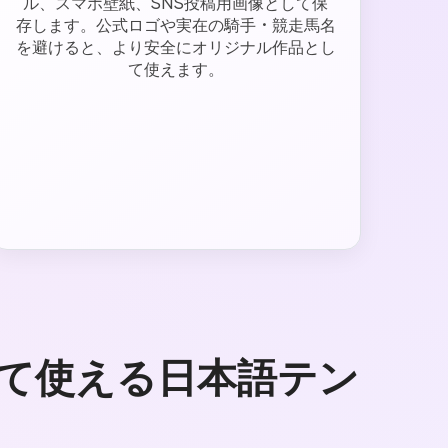
ル、スマホ壁紙、SNS投稿用画像として保
存します。公式ロゴや実在の騎手・競走馬名
を避けると、より安全にオリジナル作品とし
て使えます。
ーして使える日本語テン