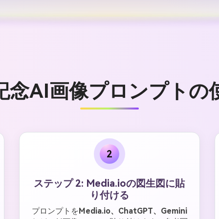
記念AI画像プロンプトの
2
ステップ 2: Media.ioの図生図に貼
り付ける
プロンプトを
Media.io、ChatGPT、Gemini