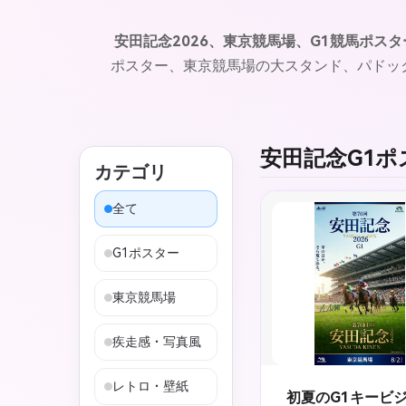
安田記念2026、東京競馬場、G1競馬ポスタ
ポスター、東京競馬場の大スタンド、パドック
安田記念G1ポ
カテゴリ
全て
G1ポスター
東京競馬場
疾走感・写真風
レトロ・壁紙
初夏のG1キービ