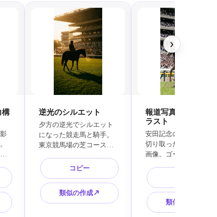
›
力構
逆光のシルエット
報道写真風ハイコン
ラスト
夕方の逆光でシルエット
影
安田記念のレース当日
になった競走馬と騎手。
。
切り取った報道写真風A
東京競馬場の芝コース、
画像。ゴール前の接戦
長く伸びる影、金色の
ス
集中した騎手、力強い
光、観客席のぼかし、静
コピー
直
体、観客席のざわめき
かな緊張感、安田記念の
コピー
シャープな光と影、自
記念ポスターに使える上
類似の作成↗
シ
な色、スポーツニュー
品で映画的な競馬ビジュ
類似の作成↗
安
写真のリアリティ、東
アル、文字なしでも成立
ト
競馬場らしい背景、過
する構図。