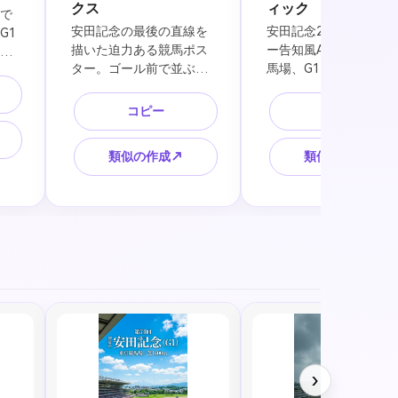
クス
ィック
で
安田記念の最後の直線を
安田記念2026のレース
G1
描いた迫力ある競馬ポス
ー告知風AI画像。東京
反
ター。ゴール前で並ぶ複
馬場、G1マイルレース
、
数の競走馬、低いカメラ
初夏の青空、芝コース
アングル、芝の粒子、観
走る競走馬、ポスター
ラ
コピー
コピー
客の歓声、白いゴール
部にタイトルを置ける
深
板、強い逆光、G1レース
白、洗練されたスポー
、
類似の作成↗
類似の作成↗
の高揚感、スポーツ映画
イベントデザイン、SN
質
のキービジュアルのよう
で目を引く縦長構図、
な構図。
式ロゴなし。
›