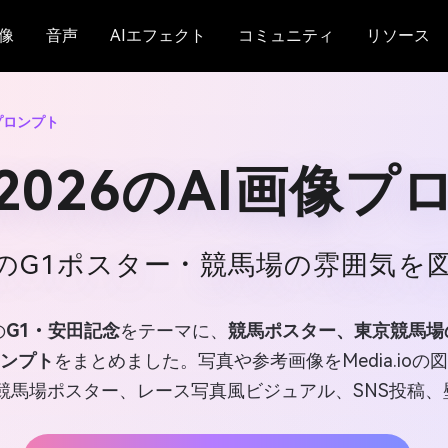
像
音声
AIエフェクト
コミュニティ
リソース
像プロンプト
2026のAI画像プ
のG1ポスター・競馬場の雰囲気を
の
G1・安田記念
をテーマに、
競馬ポスター、東京競馬場
ロンプト
をまとめました。写真や参考画像をMedia.io
競馬場ポスター、レース写真風ビジュアル、SNS投稿