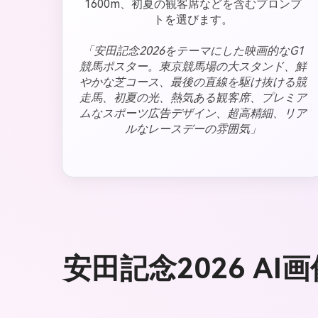
1600m、初夏の観客席などを含むプロンプ
トを選びます。
「安田記念2026をテーマにした映画的なG1
競馬ポスター。東京競馬場の大スタンド、鮮
やかな芝コース、最後の直線を駆け抜ける競
走馬、初夏の光、熱気ある観客席、プレミア
ムなスポーツ広告デザイン、超高精細、リア
ルなレースデーの雰囲気」
安田記念2026 A