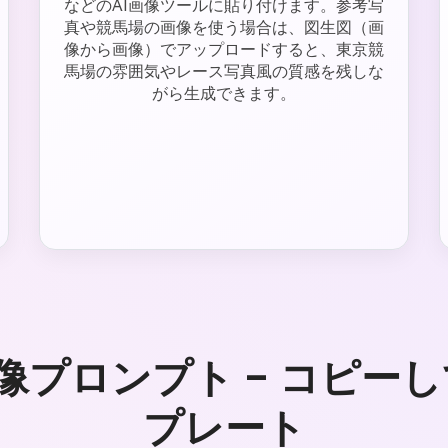
などのAI画像ツールに貼り付けます。参考写
真や競馬場の画像を使う場合は、図生図（画
像から画像）でアップロードすると、東京競
馬場の雰囲気やレース写真風の質感を残しな
がら生成できます。
I画像プロンプト – コピ
プレート