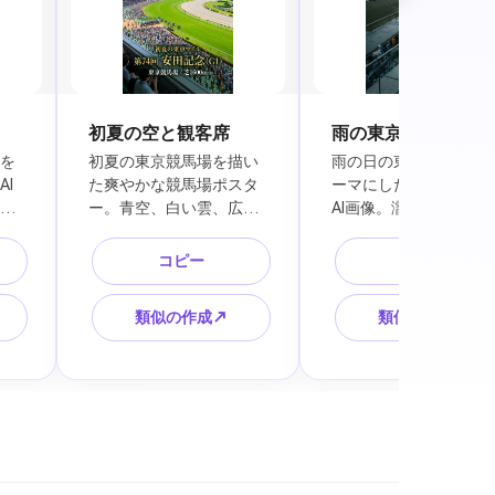
初夏の空と観客席
雨の東京競馬場
を
初夏の東京競馬場を描い
雨の日の東京競馬場を
I
た爽やかな競馬場ポスタ
ーマにした雰囲気重視
手
ー。青空、白い雲、広い
AI画像。濡れた芝、レ
ル
芝コース、スタンドの人
ンコートの観客、曇り
波、レース前の期待感、
空、しっとりしたスタ
コピー
コピー
G1
安田記念らしい明るいマ
ド、反射するコース、
ー
イルG1の雰囲気、自然
かな緊張感、安田記念
類似の作成↗
類似の作成↗
ア
光、清潔感のあるカラー
予想記事やSNS背景に
の
グレーディング、SNS向
うシネマティックな競
け横長構図。
場ビジュアル。