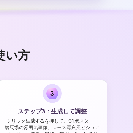
使い方
3
ステップ3：生成して調整
クリック
生成する
を押して、G1ポスター、
競馬場の雰囲気画像、レース写真風ビジュア