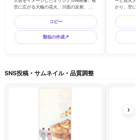
大会をイメージしたオリジナルAI画像。夜
ーと花火大会
空に広がる大輪の花火、川面の反射、浴
かり、空に
衣姿の観客、都会の夜景、夏祭りの屋
シルエット
台、隅田川花火大会を連想させる雰囲
ポスター風
コピー
気、公式ロゴなし、実在ポスター風にし
いオリジナ
ない。
類似の作成↗
SNS投稿・サムネイル・品質調整
›