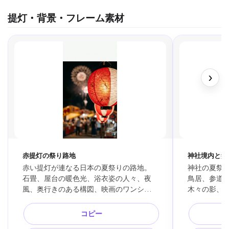
提灯・背景・フレーム素材
›
赤提灯の祭り路地
神社境内と盆
赤い提灯が連なる日本の夏祭りの路地。
神社の夏祭
石畳、屋台の暖色光、浴衣姿の人々、夜
鳥居、参道
風、奥行きのある構図、映画のワンシー
木々の影、
ンのようなライティング、提灯背景素
れ、和の厳
材、文字なし、シネマティック、高精
ベント告知
コピー
細。
し。