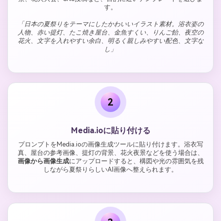
す。
「日本の夏祭りをテーマにしたかわいいイラスト素材。浴衣姿の
人物、赤い提灯、たこ焼き屋台、金魚すくい、りんご飴、夜空の
花火、文字を入れやすい余白、明るく親しみやすい配色、文字な
し」
2
Media.ioに貼り付ける
プロンプトをMedia.ioの画像生成ツールに貼り付けます。浴衣写
真、屋台の参考画像、提灯の背景、花火夜景などを使う場合は、
画像から画像生成
にアップロードすると、構図や光の雰囲気を残
しながら夏祭りらしいAI画像へ整えられます。