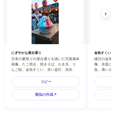
›
にぎやかな屋台通り
金魚すくい
日本の夏祭りの屋台通りを描いた写真風AI
縁日の金魚す
画像。たこ焼き、焼きそば、かき氷、り
像。水面に
んご飴、金魚すくい、赤い提灯、浴衣姿
魚、薄いポ
の人々、夜のにぎわい、暖色の照明、背
水、浅い被
景素材として使いやすい横長構図、文字
な美しさ、
コピー
なし。
やすい構図
類似の作成↗