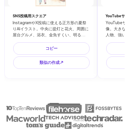
SNS投稿用スクエア
YouTubeサ
InstagramやX投稿に使える正方形の夏祭
YouTube
りAIイラスト。中央に提灯と花火、周囲に
像。大きな
屋台グルメ、浴衣、金魚すくい、明るく
人物、強い
清潔な色調、季節の挨拶投稿やキャンペ
中央構図、
ーン画像に合うデザイン、文字を入れや
余白、旅行動
コピー
すい余白。
合う横長デ
類似の作成↗