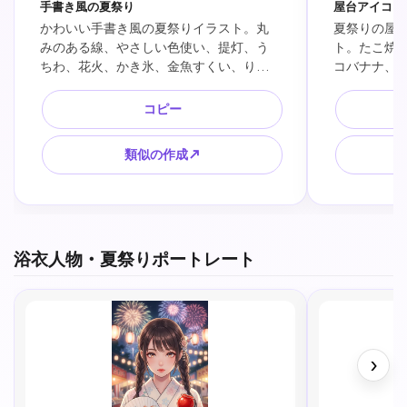
手書き風の夏祭り
屋台アイコン
かわいい手書き風の夏祭りイラスト。丸
夏祭りの屋台
みのある線、やさしい色使い、提灯、う
ト。たこ焼
ちわ、花火、かき氷、金魚すくい、りん
コバナナ、
ご飴を小さく配置した素材セット風、保
射的、金魚
育園のお便りや季節のプリントに使いや
イラストで
コピー
すい白背景、文字なし。
Webバナー
類似の作成↗
浴衣人物・夏祭りポートレート
›