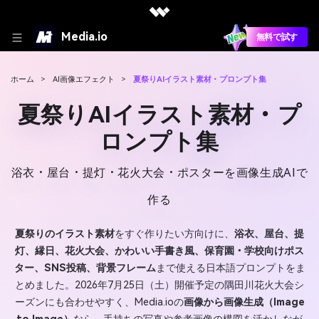
Media.io
無料で試す
ホーム
>
AI画像エフェクト
>
夏祭りAIイラスト素材・プロンプト集
夏祭りAIイラスト素材・プ
ロンプト集
浴衣・屋台・提灯・花火大会・ポスターを画像生成AIで
作る
夏祭りのイラスト素材
をすぐ作りたい方向けに、
浴衣、屋台、提
灯、縁日、花火大会、かわいい手書き風、保育園・学校向けポス
ター、SNS投稿、背景フレーム
まで使える日本語プロンプトをま
とめました。2026年7月25日（土）開催予定の隅田川花火大会シ
ーズンにも合わせやすく、Media.ioの
画像から画像生成（Image