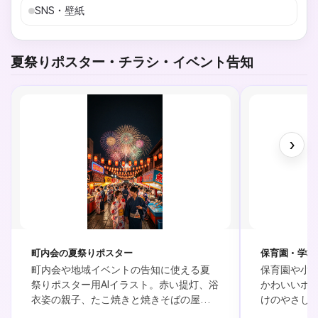
SNS・壁紙
夏祭りポスター・チラシ・イベント告知
›
町内会の夏祭りポスター
保育園・学校
町内会や地域イベントの告知に使える夏
保育園や小
祭りポスター用AIイラスト。赤い提灯、浴
かわいいポ
衣姿の親子、たこ焼きと焼きそばの屋
けのやさし
台、金魚すくい、夜空の花火、タイトル
き氷、うち