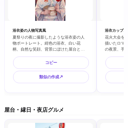
浴衣姿の人物写真風
浴衣カップル
夏祭りの夜に撮影したような浴衣姿の人
花火大会を
物ポートレート。紺色の浴衣、白い花
描いたロマン
柄、自然な笑顔、背景にぼけた屋台と赤
の夜景、手
い提灯、浅い被写界深度、柔らかな肌の
な花火、提
質感、上品で清潔な写真風、SNSアイコ
ライティン
コピー
ンやブログ素材向け。
紙に合う縦
類似の作成↗
屋台・縁日・夜店グルメ