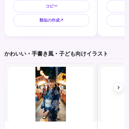
を入れやすい上部余白、縦長構図、明る
景に近い清
コピー
く親しみやすい配色、文字なし。
に使いやす
類似の作成↗
かわいい・手書き風・子ども向けイラスト
›