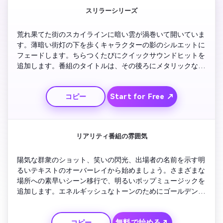
スリラーシリーズ
荒れ果てた街のスカイラインに暗い雲が渦巻いて開いていま
す。薄暗い街灯の下を歩くキャラクターの影のシルエットに
フェードします。ちらつくたびにクイックサウンドヒットを
追加します。番組のタイトルは、その後ろにメタリックな質
感が変わるにつれて、不具合のある赤い文字で表示されま
す。雷のフラッシュや神秘的なシンボルへのショートカット
Start for Free ↗
コピー
を含めます。ロゴのフェードアウトを最小限に抑え、視聴者
を瞬時に掴むサスペンスを生み出します。
リアリティ番組の雰囲気
陽気な群衆のショット、笑いの閃光、出場者の名前を示す明
るいテキストのオーバーレイから始めましょう。さまざまな
場所への素早いシーン移行で、明るいポップミュージックを
追加します。エネルギッシュなトーンのためにゴールデンラ
イトトランジションを含めてください。番組のタイトルは紙
吹雪と鮮やかなグロー効果で画面に飛び出します。ビートが
無料で始める↗
コピー
落ちるにつれてロゴで終わり、楽しく魅力的なエネルギーを