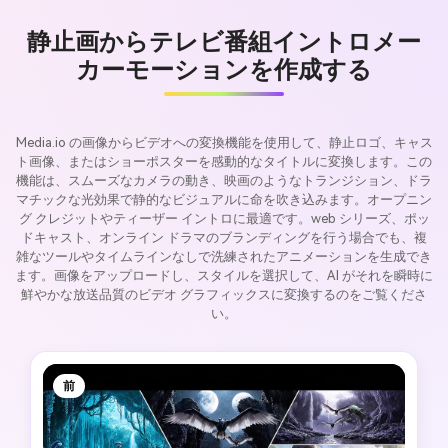
静止画からテレビ番組イントロメー
カーモーションを作成する
Media.io の画像からビデオへの変換機能を使用して、静止ロゴ、キャス
ト画像、またはショーポスターを感動的なタイトルに変換します。この
機能は、スムーズなカメラの動き、映画のようなトランジション、ドラ
マチックな光効果で静的なビジュアルに命を吹き込みます。オープニン
グ クレジットやティーザー イントロに最適です。web シリーズ、ポッ
ドキャスト、オンライン ドラマのブランディングを行う場合でも、複
雑なツールやタイムラインなしで洗練されたアニメーションを生成でき
ます。画像をアップロードし、スタイルを選択して、AI がそれを瞬時に
鮮やかな放送品質のビデオ グラフィックスに変換するのをご覧くださ
い。
前