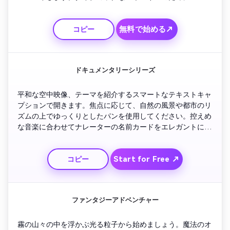
のぼかしとモーションシェイクを使用してください。「煙と
火から立ち上がる」番組名を表示します。最後に、突然黒に
無料で始める↗
コピー
カットし、輝くタイトルだけをホバリングさせ、サスペンス
でフェードアウトします。
ドキュメンタリーシリーズ
平和な空中映像、テーマを紹介するスマートなテキストキャ
プションで開きます。焦点に応じて、自然の風景や都市のリ
ズムの上でゆっくりとしたパンを使用してください。控えめ
な音楽に合わせてナレーターの名前カードをエレガントに表
示します。白いタイポグラフィで色あせた背景の上に番組の
タイトルを明らかにします。事実に基づいたストーリーテリ
Start for Free ↗
コピー
ングに適した時代を超越した信頼できる美学を維持し、詳細
に着実にズームして終わります。
ファンタジーアドベンチャー
霧の山々の中を浮かぶ光る粒子から始めましょう。魔法のオ