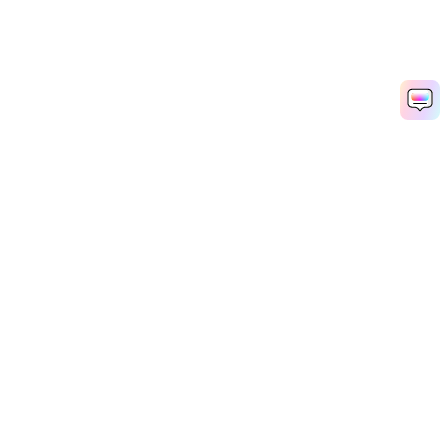
テレビ番組イントロをすぐ作成
Media.io Online Tools Quality Rating：
4.7 (162,357 Votes)
Popular Tools