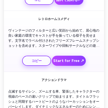
残し、観客を興奮させます。
レトロホームコメディ
ヴィンテージのフィルターと広い笑顔から始めて、居心地の
良い家庭の環境でキャストが手を振っている様子を見せま
す。文字名でラベル付けされたフリーズフレームスナップシ
ョットを含めます。スターワイプや回転サークルなどの遊び
心のあるトランジションを追加します。番組名は太いセリフ
フォントで、柔らかいジャズの曲が入っています。グループ
Start for Free ↗
コピー
ポーズで締めくくります。笑いが消え、ロゴが一瞬輝きま
す。
アクションドラマ
点滅するサイレン、ズームする車、緊張したキャラクターの
視線のペースの速いクリップで始まります。タイトルフラッ
シュと同期するハートビートのようなパーカッションをオー
バーレイします。ダイナミックなエネルギーのためにレンズ