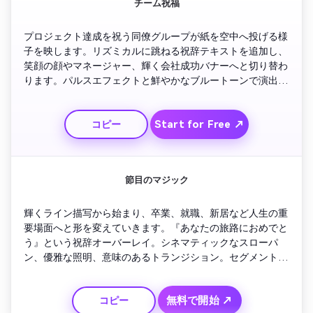
チーム祝福
プロジェクト達成を祝う同僚グループが紙を空中へ投げる様
子を映します。リズミカルに跳ねる祝辞テキストを追加し、
笑顔の顔やマネージャー、輝く会社成功バナーへと切り替わ
ります。パルスエフェクトと鮮やかなブルートーンで演出。
最後は『皆さん、お疲れ様！』という強いフィニッシュ画面
でチームの士気を高めましょう。
Start for Free ↗
コピー
節目のマジック
輝くライン描写から始まり、卒業、就職、新居など人生の重
要場面へと形を変えていきます。『あなたの旅路におめでと
う』という祝辞オーバーレイ。シネマティックなスローパ
ン、優雅な照明、意味のあるトランジション。セグメントご
とにカラフルなきらめきエフェクトで達成感を象徴。最後は
浮かぶバルーンと感動的なBGMで締めくくります。
無料で開始 ↗
コピー