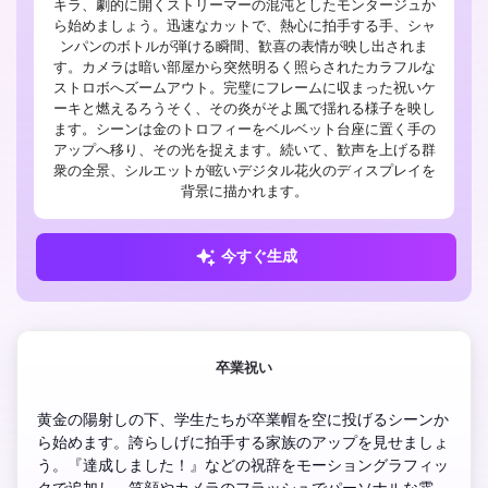
キラ、劇的に開くストリーマーの混沌としたモンタージュか
ら始めましょう。迅速なカットで、熱心に拍手する手、シャ
ンパンのボトルが弾ける瞬間、歓喜の表情が映し出されま
す。カメラは暗い部屋から突然明るく照らされたカラフルな
ストロボへズームアウト。完璧にフレームに収まった祝いケ
ーキと燃えるろうそく、その炎がそよ風で揺れる様子を映し
ます。シーンは金のトロフィーをベルベット台座に置く手の
アップへ移り、その光を捉えます。続いて、歓声を上げる群
衆の全景、シルエットが眩いデジタル花火のディスプレイを
背景に描かれます。
今すぐ生成
卒業祝い
黄金の陽射しの下、学生たちが卒業帽を空に投げるシーンか
ら始めます。誇らしげに拍手する家族のアップを見せましょ
う。『達成しました！』などの祝辞をモーショングラフィッ
クで追加し、笑顔やカメラのフラッシュでパーソナルな雰囲