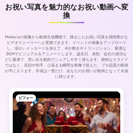
お祝い写真を魅力的なお祝い動画へ変
換
Media.ioの画像から動画生成機能で、静止したお祝い写真を感情豊かな
ビデオストーリーへと変換できます。イベントの画像をアップロード
し、温かいメッセージを加えて、AIが動きやトランジション、最適な
BGMでビジュアルをアニメートします。誕生日、表彰、会社の成功な
どに最適で、思い出を動的でシェアしやすく保ちます。静的なスライド
ではなく、笑顔や拍手、心温まる瞬間を映像で捉えた、プロ品質の動画
が手に入ります。作成は一度だけ、あなたのお祝いが動画となって永遠
に残ります。
ビフォー