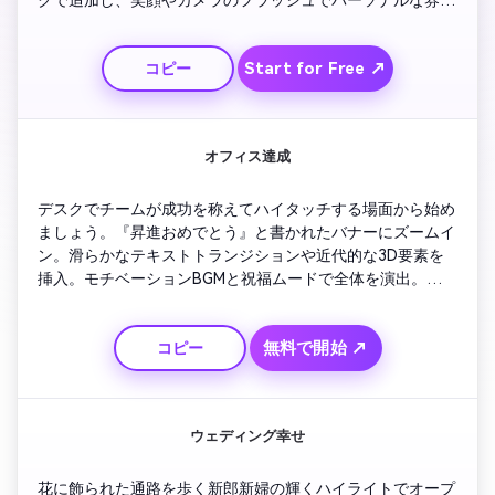
気を強調。シネマティックな深度で演出し、最後は紙吹雪と
陽気なBGMで節目を祝います。
Start for Free ↗
コピー
オフィス達成
デスクでチームが成功を称えてハイタッチする場面から始め
ましょう。『昇進おめでとう』と書かれたバナーにズームイ
ン。滑らかなテキストトランジションや近代的な3D要素を
挿入。モチベーションBGMと祝福ムードで全体を演出。ラス
トは会社ロゴがフェードインし『あなたにふさわしい』とい
うキャプションで締めくくります。社内アナウンスや
無料で開始 ↗
コピー
LinkedInのシェアに最適。
ウェディング幸せ
花に飾られた通路を歩く新郎新婦の輝くハイライトでオープ