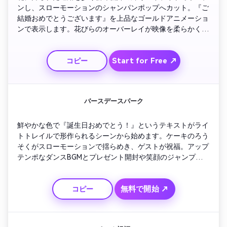
ンし、スローモーションのシャンパンポップへカット。『ご
結婚おめでとうございます』を上品なゴールドアニメーショ
ンで表示します。花びらのオーバーレイが映像を柔らかく漂
い、暖色フィルターで夢のような雰囲気を演出。最後はハー
ト型紙吹雪のバーストと優しい音楽でフィニッシュ。
Start for Free ↗
コピー
バースデースパーク
鮮やかな色で『誕生日おめでとう！』というテキストがライ
トトレイルで形作られるシーンから始めます。ケーキのろう
そくがスローモーションで揺らめき、ゲストが祝福。アップ
テンポなダンスBGMとプレゼント開封や笑顔のジャンプカッ
トで盛り上げましょう。エネルギッシュな紙吹雪アニメも加
え、ラストは全体のパーティーシーンが明るくズームアウト
無料で開始 ↗
コピー
し陽気なモーショングラフィックで包まれます。