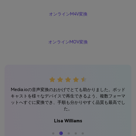
オンラインM4V変換
オンラインMOV変換
変換
動
Media.ioの音声変換のおかげでとても助かりました。ポッド
換は完
Me
キャストを様々なデバイスで再生できるよう、複数フォーマ
ード
レ
ットへすぐに変換でき、手順も分かりやすく品質も最高でし
た。
Lisa Williams