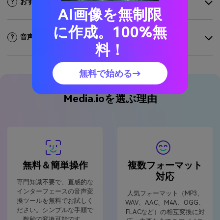
おすすめの無料音声変換ツールは何ですか？
?
AI画像を無制限
に作成。100%無
音声変換ツールの仕組みは？
?
料！
無料で始める→
Media.ioを選ぶ理由
無料＆簡単操作
複数フォーマット
対応
専門知識不要で、直感的な
インターフェースの音声変
人気フォーマット（MP3、
換ツールを無料でお試しく
WAV、AAC、M4A、OGG、
ださい。シンプルな手順で
FLACなど）の相互変換に対
数秒で変換可能です。