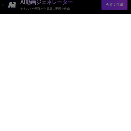
AI動画ジェネレーター
今すぐ生成
テキストや画像から簡単に動画を作成
Media.io オンラインツール
品質評価:
4.8
(215,357 Votes)
AI動画ジェネレーター
AI画像ジェネレーター
AI音楽ジェネレーター
AIテンプレート＆フィルター
AI透かし除去