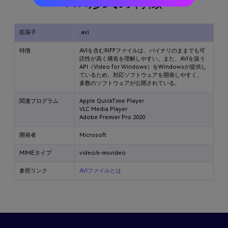
AVI形式の特徴
拡張子
.avi
特徴
AVIを含むRIFFファイルは、バイナリのままでも可
読性が高く構造を理解しやすい。また、AVIを扱う
API（Video for Windows）をWindowsが提供し
ているため、対応ソフトウェアを開発しやすく、
多数のソフトウェアが公開されている。
関連プログラム
Apple QuickTime Player
VLC Media Player
Adobe Premier Pro 2020
開発者
Microsoft
MIMEタイプ
video/x-msvideo
参照リンク
AVIファイルとは