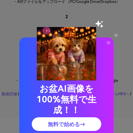
・AVIファイルをアップロード （PC/Google Drive/Dropbox）
2
Step 2: 設定を変更
・設定を詳細えを変更して、
圧縮
をクリック
3
Step 3: 圧縮したファイルを保存
・圧縮したAVIフアイルをダウンロード＆保存 （PC/Google
Drive/Dropbox）
お盆AI画像を
動画圧縮
|
MP4圧縮
|
MOV圧縮
|
AVI圧縮
|
MOVからMP4へ
|
MP4からMP3へ
|
100%無料で生
WAVからMP3へ
|
MP3からWAVへ
|
WMVからMP4へ
成！！
無料で始める→