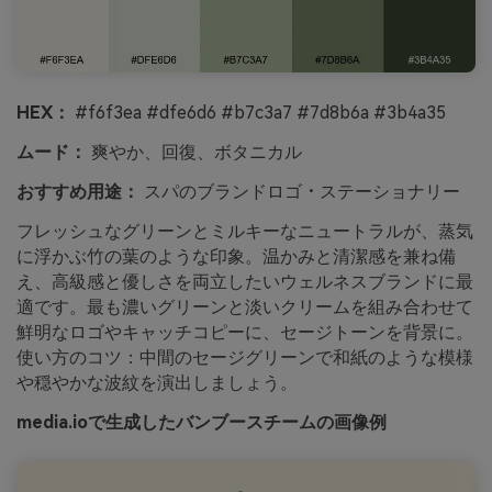
HEX：
#f6f3ea #dfe6d6 #b7c3a7 #7d8b6a #3b4a35
ムード：
爽やか、回復、ボタニカル
おすすめ用途：
スパのブランドロゴ・ステーショナリー
フレッシュなグリーンとミルキーなニュートラルが、蒸気
に浮かぶ竹の葉のような印象。温かみと清潔感を兼ね備
え、高級感と優しさを両立したいウェルネスブランドに最
適です。最も濃いグリーンと淡いクリームを組み合わせて
鮮明なロゴやキャッチコピーに、セージトーンを背景に。
使い方のコツ：中間のセージグリーンで和紙のような模様
や穏やかな波紋を演出しましょう。
media.ioで生成したバンブースチームの画像例