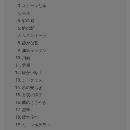
ストーンリル
茶道
砂の庭
鯉の影
リネンオーラ
静かな苔
和紙ランタン
川石
雲墨
暖かい粘土
シーグラス
杉の安らぎ
月夜の障子
蘭のささやき
墨筆
暖炉侘び
ミニマルテラス