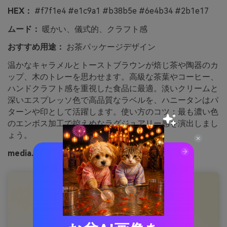
HEX：
#f7f1e4 #e1c9a1 #b38b5e #6e4b34 #2b1e17
ムード：
暖かい、儀式的、クラフト感
おすすめ用途：
お茶パッケージデザイン
温かなキャラメルとトーストブラウンが焙じ茶や陶器のカ
ップ、木のトレーを思わせます。高級な茶葉やコーヒー、
ハンドクラフト感を重視した食品に最適。淡いクリームと
深いエスプレッソ色で高品質なラベルを、ハニータンはパ
ターンや印として活躍します。使い方のコツ：最も濃い色
のエンボス加工で控えめなラグジュアリー感を演出しまし
ょう。
media.ioで生成した茶道の画像例