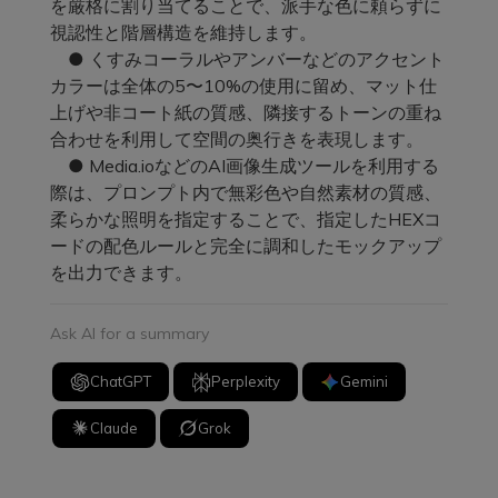
を厳格に割り当てることで、派手な色に頼らずに
視認性と階層構造を維持します。
● くすみコーラルやアンバーなどのアクセント
カラーは全体の5〜10%の使用に留め、マット仕
上げや非コート紙の質感、隣接するトーンの重ね
合わせを利用して空間の奥行きを表現します。
● Media.ioなどのAI画像生成ツールを利用する
際は、プロンプト内で無彩色や自然素材の質感、
柔らかな照明を指定することで、指定したHEXコ
ードの配色ルールと完全に調和したモックアップ
を出力できます。
Ask AI for a summary
ChatGPT
Perplexity
Gemini
Claude
Grok