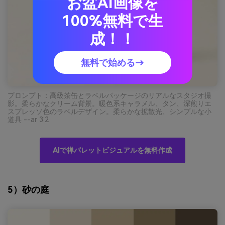
お盆AI画像を
100%無料で生
成！！
無料で始める→
プロンプト：高級茶缶とラベルパッケージのリアルなスタジオ撮
影。柔らかなクリーム背景。暖色系キャラメル、タン、深煎りエ
スプレッソ色のラベルデザイン。柔らかな拡散光、シンプルな小
道具 --ar 3:2
AIで禅パレットビジュアルを無料作成
5）砂の庭