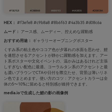
HEX：
#f3efe8 #c9b8a8 #8b6f63 #4a3b35 #d08c6a
ムード：
アース感、ムーディー、控えめな躍動感
おすすめ用途：
ギャラリーオープニングポスター
くすみ系の粘土色やココア色が夕暮れの水面を思わせ、鯉
を連想させるアクセントが静かに躍動感を加えます。アー
ト系ポスターや文化イベントの、温かみはあるけれど主張
しすぎない配色に最適。コーラルタン系のアクセントと最
も濃いブラウンでCTAや日付を際立たせ、背景は薄いリネ
ン色でまとめます。使い方のコツ：アクセントカラーは全
体の5〜10%に留めると特別感が維持できます。
media.ioで生成した鯉の影の画像例