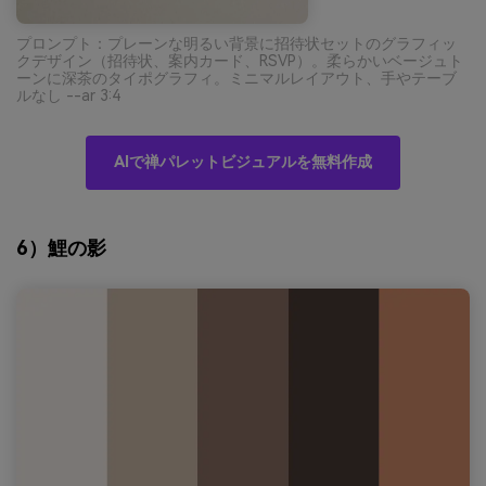
プロンプト：プレーンな明るい背景に招待状セットのグラフィッ
クデザイン（招待状、案内カード、RSVP）。柔らかいベージュト
ーンに深茶のタイポグラフィ。ミニマルレイアウト、手やテーブ
ルなし --ar 3:4
AIで禅パレットビジュアルを無料作成
6）鯉の影