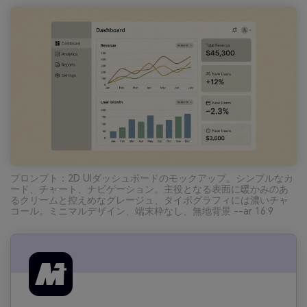
プロンプト：2D UIダッシュボードのモックアップ。シンプルなカ
ード、チャート、ナビゲーション。主役となる表面に暖かみのあ
るクリームと控えめなグレージュ、タイポグラフィには濃いチャ
コール。ミニマルデザイン、端末枠なし、無地背景 --ar 16:9