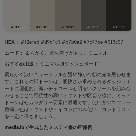
HEX：
#f2efe6 #d9d1c1 #b7b0a2 #7c776e #3f3c37
ムード：
柔らかく、落ち着きがあり、ミニマル
おすすめ用途：
ミニマルUIダッシュボード
柔らかく淡いニュートラルが畳や静かな朝の光を思わせま
す。これらの禅トーンは、明快さが求められるダッシュボ
ードに理想的。濃いチャコールと明るいクリームを組み合
わせることで可読性の高いテキストや区切り線に、ミッド
トーンはセカンダリー要素に最適です。使い方のコツ：一
番濃い色はテキストやアイコンにのみ使い、コントラスト
を一定に保ちましょう。
media.ioで生成したミスティ畳の画像例