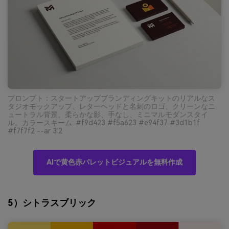
プロンプト：スタートアップブランディングキットのリアルなス
タジオモックアップ、レターヘッドと名刺のロゴ、クリーンなニ
ュートラル背景、柔らかな影、手なし、ミニマルモダンスタイ
ル。カラースキーム: #f9d423 #f5a623 #e94f37 #3d1b1f
#f7f7f2 --ar 3:2
AIで黄色赤パレットビジュアルを無料作成
5）シトラスブリック