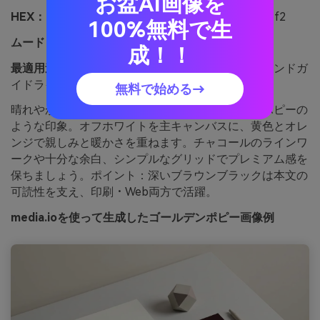
お盆AI画像を
HEX：
#f9d423 #f5a623 #e94f37 #3d1b1f #f7f7f2
100%無料で生
ムード：
ムード：晴れやか、自信、モダン
成！！
最適用途：
最適用途：スタートアップのロゴやブランドガ
イドライン
無料で始める→
晴れやかで自信に満ち、明るい空の下で咲き誇るポピーの
ような印象。オフホワイトを主キャンバスに、黄色とオレ
ンジで親しみと暖かさを重ねます。チャコールのラインワ
ークや十分な余白、シンプルなグリッドでプレミアム感を
保ちましょう。ポイント：深いブラウンブラックは本文の
可読性を支え、印刷・Web両方で活躍。
media.ioを使って生成したゴールデンポピー画像例