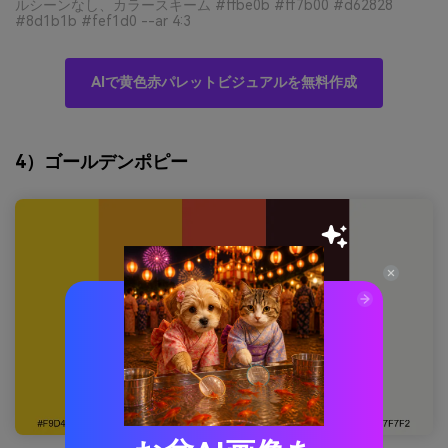
ルシーンなし、カラースキーム #ffbe0b #ff7b00 #d62828
#8d1b1b #fef1d0 --ar 4:3
AIで黄色赤パレットビジュアルを無料作成
4）ゴールデンポピー