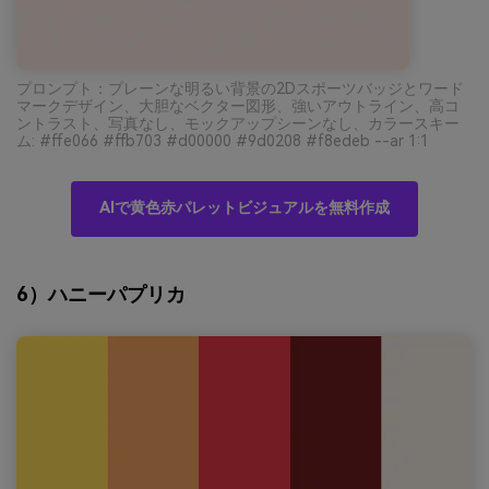
プロンプト：プレーンな明るい背景の2Dスポーツバッジとワード
マークデザイン、大胆なベクター図形、強いアウトライン、高コ
ントラスト、写真なし、モックアップシーンなし、カラースキー
ム: #ffe066 #ffb703 #d00000 #9d0208 #f8edeb --ar 1:1
AIで黄色赤パレットビジュアルを無料作成
6）ハニーパプリカ