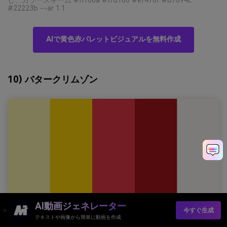
し、カラースキーム #fff06a #ffd166 #ef476f #b7094c
#22223b --ar 1:1
AIで黄色赤パレットビジュアルを無料作成
10) バタークリムゾン
AI動画ジェネレーター
今すぐ生成
テキストや画像から簡単に動画を作成