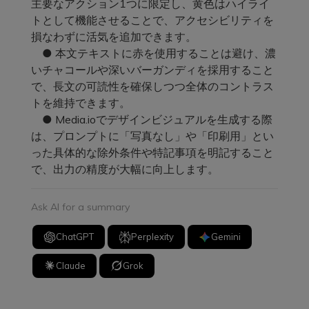
主要なアクション1つに限定し、黄色はハイライ
トとして機能させることで、アクセシビリティを
損なわずに活気を追加できます。
● 本文テキストに赤を使用することは避け、濃
いチャコールや深いバーガンディを採用すること
で、長文の可読性を確保しつつ全体のコントラス
トを維持できます。
● Media.ioでデザインビジュアルを生成する際
は、プロンプトに「写真なし」や「印刷用」とい
った具体的な除外条件や特記事項を明記すること
で、出力の精度が大幅に向上します。
Ask AI for a summary
ChatGPT
Perplexity
Gemini
Claude
Grok