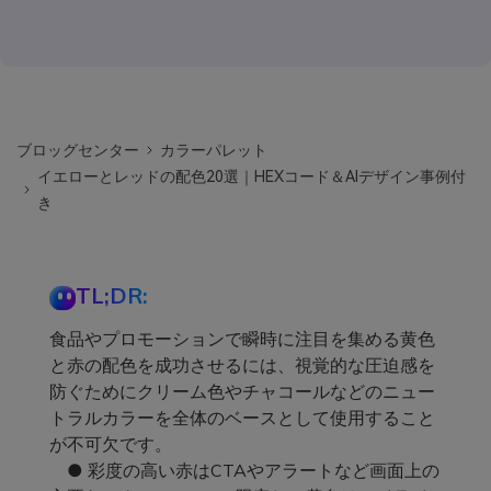
ブロッグセンター
カラーパレット
イエローとレッドの配色20選｜HEXコード＆AIデザイン事例付
き
TL;DR:
食品やプロモーションで瞬時に注目を集める黄色
と赤の配色を成功させるには、視覚的な圧迫感を
防ぐためにクリーム色やチャコールなどのニュー
トラルカラーを全体のベースとして使用すること
が不可欠です。
● 彩度の高い赤はCTAやアラートなど画面上の