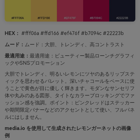
HEX：
#fff06a #ffd166 #ef476f #b7094c #22223b
ムード：
ムード：大胆、トレンディ、高コントラスト
最適用途：
最適用途：ビューティー製品ローンチグラフィ
ックやSNSプロモーション
大胆でトレンディ、明るいレモンにツヤのあるリップステ
ィックを思わせるパレット。深いチャコールをベースに使
うことで黄色が目に優しく輝きます。モダンなサンセリフ
体や丸みのある図形、タイトなカラーブロッキングでファ
ッション感を強調。ポイント：ピンクレッドはステッカー
や期間限定バナーなどのアクセントとして使い、フルパネ
ルにはしません。
media.io を使用して生成されたレモンガーネットの画像
例