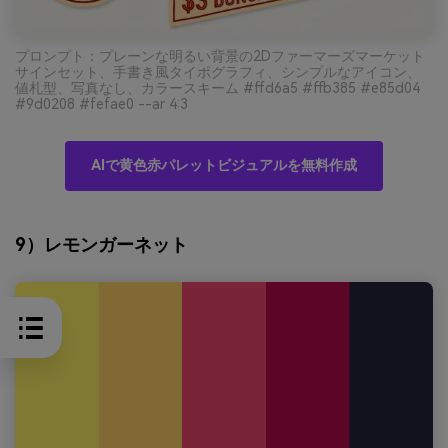
プロンプト：プレーンな明るい背景の2Dファーマーズマーケット
サインセット、手書き風タイポグラフィ、シンプルなアイコン、
値札型、写真なし、カラースキーム #ffd6a5 #ffb385 #e85d04
#9d0208 #fefae0 --ar 4:3
AIで黄色赤パレットビジュアルを無料作成
9）レモンガーネット