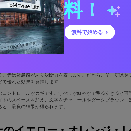
料！
ロー・オレンジ・レッドパレ
れている理由
無料で始める→
ジ、赤は温かみや動きを伝えます。類似色なので、淡い色と深
も、デザイン全体がまとまりやすいのが特徴です。
ンは自然と注目を集めます。黄色は明るく楽観的、オレンジは
く、赤は緊急感があり決断力を表します。だからこそ、CTAや
どで優れた効果を発揮します。
のコントロールがカギです。すべてが鮮やかで明るすぎると可
イトのスペースを加え、文字をチャコールやダークブラウン、
ると、最良の結果が得られます。
以上のイエロー・オレンジ・