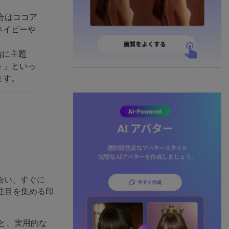
合はココア
ネイビーや
内に主題
ト」といっ
ます。
合い、すぐに
注目を集める印
と、実用的な