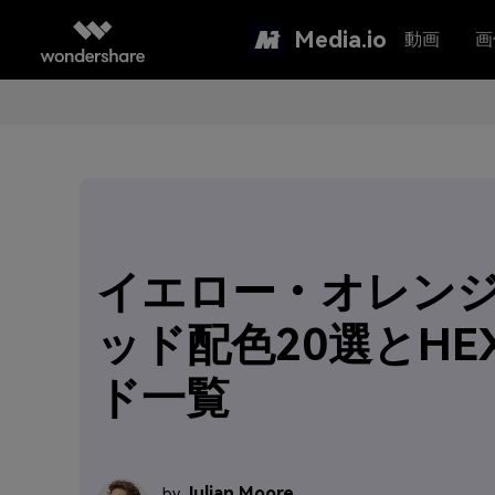
Media.io
動画
画
イエロー・オレン
ッド配色20選とHE
ド一覧
Julian Moore
by