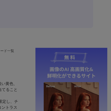
コード一覧
淡い黄色、
当てること
限定し、チ
コントラス