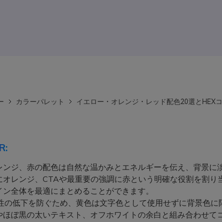
ー
カラーパレット
イエロー・オレンジ・レッド配色20選とHEX
R:
レンジ、赤の配色は自然な温かみとエネルギーを伝え、背景に
にオレンジ、CTAや最重要の強調に赤という明確な役割を割り
イン全体を最適にまとめることができます。
性の低下を防ぐため、黄色は文字色として使用せずに背景色に
やほぼ黒の太いテキスト、オフホワイトの余白と組み合わせて