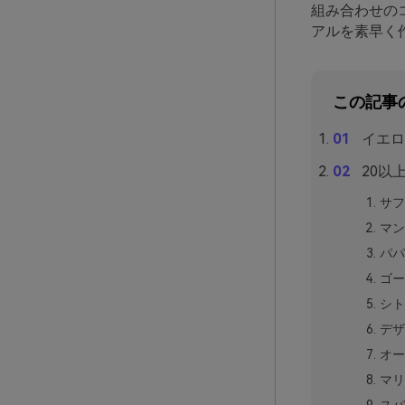
組み合わせの
アルを素早く
この記事
イエロ
20以
サフ
マン
パパ
ゴー
シト
デザ
オー
マリ