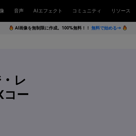
像
音声
AIエフェクト
コミュニティ
リソース
AI画像を無制限に作成。100%無料！！
無料で始める→
ジ・レ
Xコー