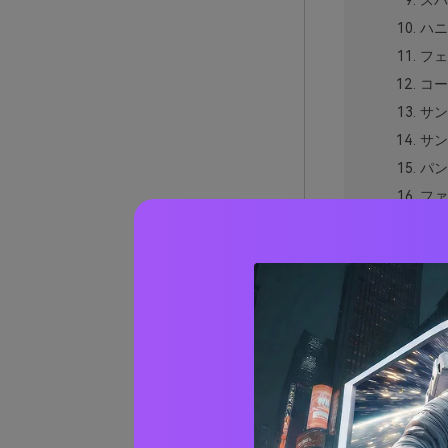
スパ
ハニ
フェ
コー
サン
サン
パン
ファ
タン
クリ
アン
ソー
イエロ
実際の
AIで