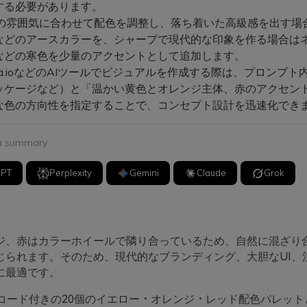
する必要があります。
の雰囲気に合わせて配色を調整し、落ち着いた高級感を出す場
などのアースカラーを、シャープで現代的な印象を作る場合は
などの寒色を少量のアクセントとして追加します。
ia.ioなどのAIツールでビジュアルを作成する際は、プロンプト
パッケージなど）と「温かい黄色とオレンジ主体、赤のアクセン
な色の方向性を指定することで、コンセプト設計を迅速化でき
 a summary
GPT
Perplexity
Gemini
Claude
Grok
ジ、赤はカラーホイールで隣り合っているため、自然に混ざり
じられます。そのため、現代的なブランディング、大胆なUI、
に最適です。
Xコード付きの20個のイエロー・オレンジ・レッド配色パレット