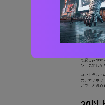
イエ
が優
黄色、オレン
混ぜ合わせて
これらのトー
で親しみやす
ン、見出しな
コントラスト
め、オフホワ
どで引き締め
20