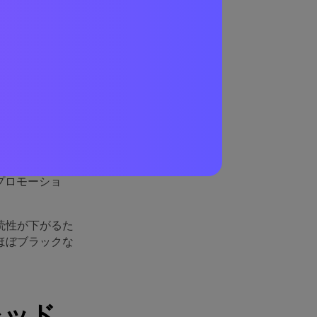
ット
い鮮やかな色を
エネルギッシュ
プロモーショ
読性が下がるた
ほぼブラックな
レッド