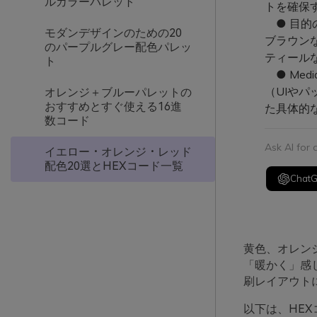
ルカラーパレット
トを確保
● 目的
モダンデザインのための20
ブラウン
のパープルグレー配色パレッ
ティール
ト
● Med
（UIや
オレンジ＋ブルーパレットの
おすすめとすぐ使える16進
た具体的
数コード
Ask AI for
イエロー・オレンジ・レッド
配色20選とHEXコード一覧
Chat
黄色、オレン
「暖かく」感
刷レイアウト
以下は、HE