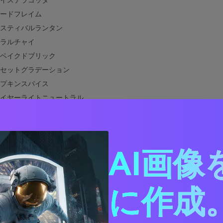
イステラコッタ
ードフレイム
スティバルランタン
ラルチャイ
ベイクドブリック
セットグラデーション
プキンスパイス
イヤーライトニュートラル
ジェリンソルベ
ムゾンシトラス
バーハーベスト
AI画像
ラーラブノート
ー・オレンジ・レッドと相性の良い色は？
デザインでイエロー・オレンジ・レッドパレットを使う方法
に作成。
イエロー・オレンジ・レッドパレットのビジュアルを作成する