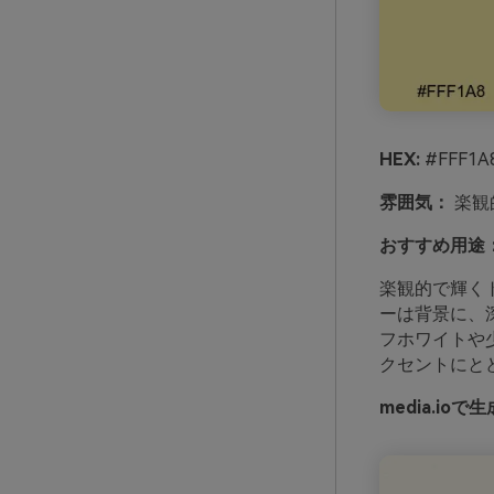
HEX:
#FFF1A8
雰囲気：
楽観
おすすめ用途
楽観的で輝く
ーは背景に、
フホワイトや
クセントにと
media.i