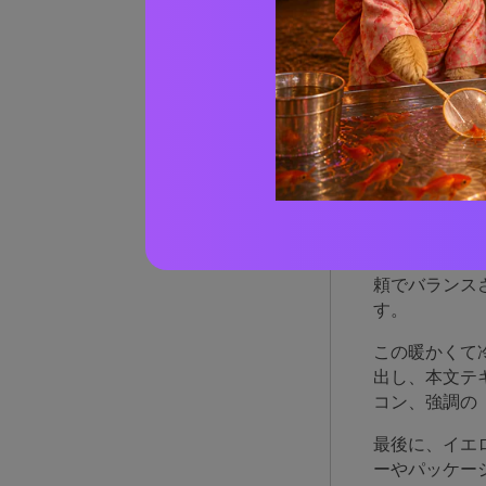
AIで
イエロ
く機
黄色とオレン
イライト、ま
頼でバランス
す。
この暖かくて
出し、本文テ
コン、強調の
最後に、イエ
ーやパッケー