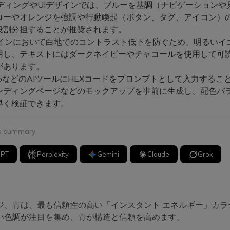
ンディングやUIデザインでは、ブルーを基調（ナビゲーションや
ローやオレンジを強調や行動喚起（ボタン、タグ、アイコン）
役割分担することが推奨されます。
デザインにおいて白地でのコントラスト低下を防ぐため、明るいイ
用し、テキストにはダークネイビーやチャコールを使用して可
があります。
ia.ioなどのAIツールにHEXコードをプロンプトとして入力する
ンディングページなどのモックアップを事前に生成し、配色バ
早く検証できます。
 a summary
GPT
Perplexity
Gemini
Claude
Grok
ジ、青は、最も信頼性の高い「インスタント エネルギー」カラー
い色調が注目を集め、青が構造と信頼を高めます。