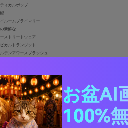
ティカルポップ
鯉
イルームプライマリー
の新鮮な
ーストリートウェア
ピカルトランジット
ルデンアワースプラッシュ
ン壁画
ーンなインフォグラフィック
ドリット アドベンチャー
ースポーツ
お盆AI
の海岸
マルアクセントトリオ
100%
ー オレンジ ブルーと合う色は何ですか?
ー オレンジ ブルーのカラー パレットを実際のデザインで使用