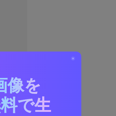
画像を
無料で生
する方法