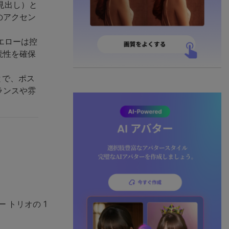
見出し）と
のアクセン
エローは控
読性を確保
ことで、ポス
ランスや雰
 トリオの 1