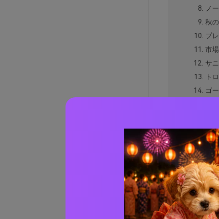
ノー
秋の
プレ
市場
サニ
トロ
ゴー
モダ
クリ
キッ
サマ
曇り
ミニ
イエロ
イエロ