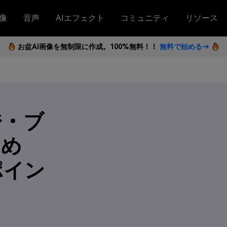
像
音声
AIエフェクト
コミュニティ
リソース
お盆AI画像を無制限に作成。100%無料！！
無料で始める→
ジ・ブ
すめ
ポイン