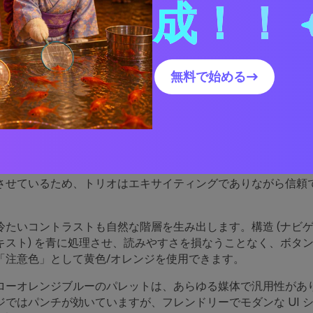
成！！
イエローオレンジブルーのパレットビジュアルを作成
ー オレンジ ブルーの配色
無料で始める→
能する理由
ジは、暖かさ、動き、楽観主義をもたらします。重要なメッセ
たは行動の呼びかけに目を引くのに最適です。ブルーはその強
させているため、トリオはエキサイティングでありながら信頼
冷たいコントラストも自然な階層を生み出します。構造 (ナビ
キスト) を青に処理させ、読みやすさを損なうことなく、ボタ
「注意色」として黄色/オレンジを使用できます。
ローオレンジブルーのパレットは、あらゆる媒体で汎用性があ
ジではパンチが効いていますが、フレンドリーでモダンな UI 