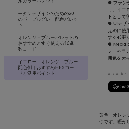
ルカラーパレット
● ブラ
し、イエ
モダンデザインのための20
トとして
のパープルグレー配色パレッ
● UI
ト
えめに使
する必要
オレンジ＋ブルーパレットの
おすすめとすぐ使える16進
● Med
数コード
ターやラ
囲気を素
イエロー・オレンジ・ブルー
配色例｜おすすめHEXコー
ドと活用ポイント
Ask AI for
Chat
黄色、オレン
つです。暖か