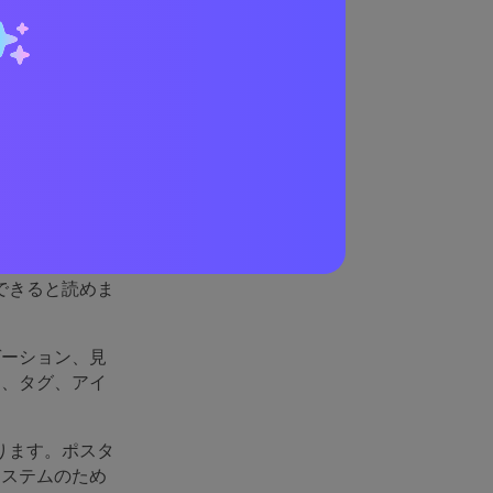
がうま
ージ、製品のハ
度を明快さと信
できると読めま
ゲーション、見
ン、タグ、アイ
ります。ポスタ
システムのため