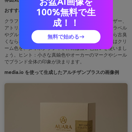
お盆AI画像を
100%無料で生
おすすめ用途：
プレミアム商品パッケージ
成！！
クラフト感のある高級な印象で、磨かれた金属やレザー、
アトリエのパティーナを連想させます。スピリッツラベル
やグルーミング商品、またはクラシカルでありながら古臭
無料で始める→
くならないパッケージに最適です。ラベルベースにはクリ
ーム色を、タイポグラフィや枠には濃い色合いを使いまし
ょう。ヒント：小さな真鍮色やオーカーのマークやシール
でブランド全体の印象が決まります。
media.io を使って生成したアルチザンブラスの画像例