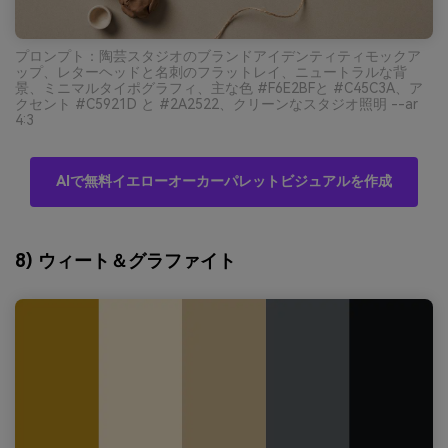
プロンプト：陶芸スタジオのブランドアイデンティティモックア
ップ、レターヘッドと名刺のフラットレイ、ニュートラルな背
景、ミニマルタイポグラフィ、主な色 #F6E2BFと #C45C3A、ア
クセント #C5921D と #2A2522、クリーンなスタジオ照明 --ar
4:3
AIで無料イエローオーカーパレットビジュアルを作成
8) ウィート＆グラファイト