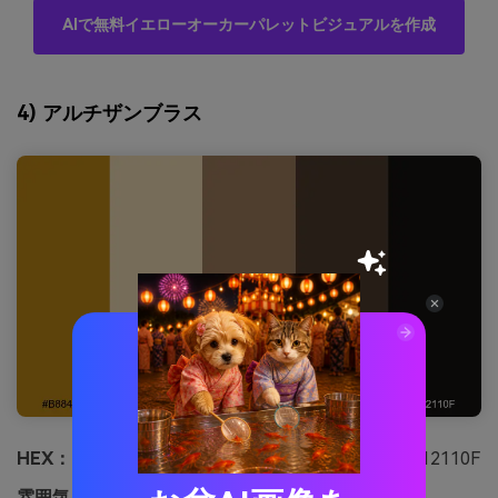
AIで無料イエローオーカーパレットビジュアルを作成
4) アルチザンブラス
HEX：
#B88415 #EAD7B0 #9C7B5C #4E3A2C #12110F
雰囲気：
クラフト、高級感、マスキュリン