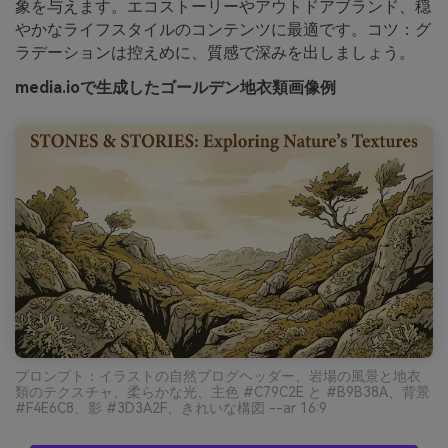
象を与えます。エコストーリーやアウトドアブランド、穏
やかなライフスタイルのコンテンツに最適です。コツ：グ
ラデーションは控えめに、質感で深みを出しましょう。
media.ioで生成したゴールデン地衣類画像例
プロンプト：イラストの自然ブログヘッダー、岩場の風景と地衣
類のテクスチャ、柔らかな光、主色 #C79C2E と #B9B38A、背景
#F4E6C8、影 #3D3A2F、きれいな構図 --ar 16:9