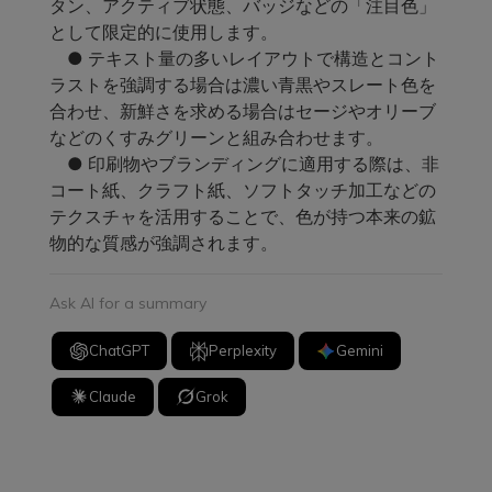
タン、アクティブ状態、バッジなどの「注目色」
として限定的に使用します。
● テキスト量の多いレイアウトで構造とコント
ラストを強調する場合は濃い青黒やスレート色を
合わせ、新鮮さを求める場合はセージやオリーブ
などのくすみグリーンと組み合わせます。
● 印刷物やブランディングに適用する際は、非
コート紙、クラフト紙、ソフトタッチ加工などの
テクスチャを活用することで、色が持つ本来の鉱
物的な質感が強調されます。
Ask AI for a summary
ChatGPT
Perplexity
Gemini
Claude
Grok