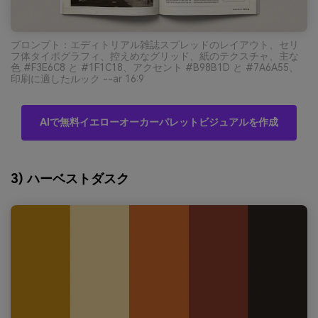
プロンプト：エディトリアル雑誌スプレッドのレイアウト、セリ
フ体タイポグラフィ、控えめなグリッド、紙のテクスチャ、主な
色 #F3E6C8 と #1F1C18、アクセント #B98B1D と #7A6A55、
印刷に適したルック --ar 16:9
AIで無料イエローオーカーパレットビジュアルを作成
3) ハーベストダスク