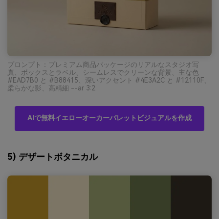
プロンプト：プレミアム商品パッケージのリアルなスタジオ写
真、ボックスとラベル、シームレスでクリーンな背景、主な色
#EAD7B0 と #B88415、深いアクセント #4E3A2C と #12110F、
柔らかな影、高精細 --ar 3:2
AIで無料イエローオーカーパレットビジュアルを作成
5) デザートボタニカル