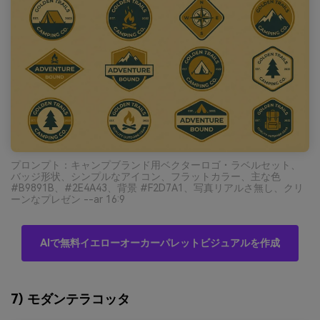
プロンプト：キャンプブランド用ベクターロゴ・ラベルセット、
バッジ形状、シンプルなアイコン、フラットカラー、主な色
#B9891B、#2E4A43、背景 #F2D7A1、写真リアルさ無し、クリ
ーンなプレゼン --ar 16:9
AIで無料イエローオーカーパレットビジュアルを作成
7) モダンテラコッタ