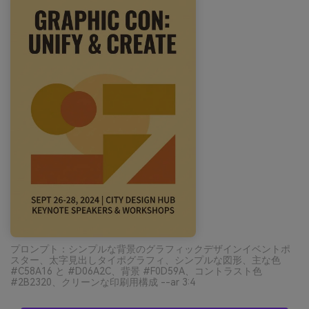
プロンプト：シンプルな背景のグラフィックデザインイベントポ
スター、太字見出しタイポグラフィ、シンプルな図形、主な色
#C58A16 と #D06A2C、背景 #F0D59A、コントラスト色
#2B2320、クリーンな印刷用構成 --ar 3:4