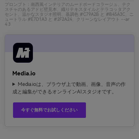
プロンプト：南西風インテリアのムードボードコラージュ、テク
スチャのあるアドビ壁見本、織りテキスタイルとテラコッタアク
セント、温かなスタジオ照明、基調色 #C79A2B と #B45A3C、ニ
ュートラル #E7D1A3 と #2F2A24、クリーンなレイアウト --ar
4:3
Media.io
Media.ioは、ブラウザ上で動画、画像、音声の作
成と編集ができるオンラインAIスタジオです。
今すぐ無料でお試しください