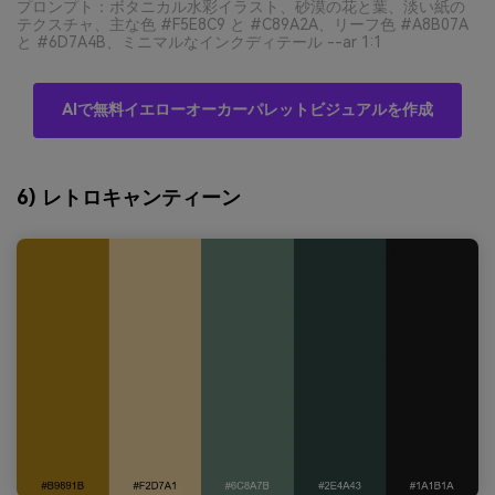
プロンプト：ボタニカル水彩イラスト、砂漠の花と葉、淡い紙の
テクスチャ、主な色 #F5E8C9 と #C89A2A、リーフ色 #A8B07A
と #6D7A4B、ミニマルなインクディテール --ar 1:1
AIで無料イエローオーカーパレットビジュアルを作成
6) レトロキャンティーン