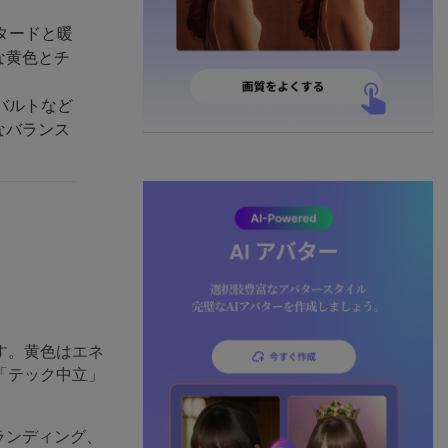
タードと暖
な黄色とチ
バルトなど
なバランス
す。黄色はエネ
「テック中立」
ランディング、