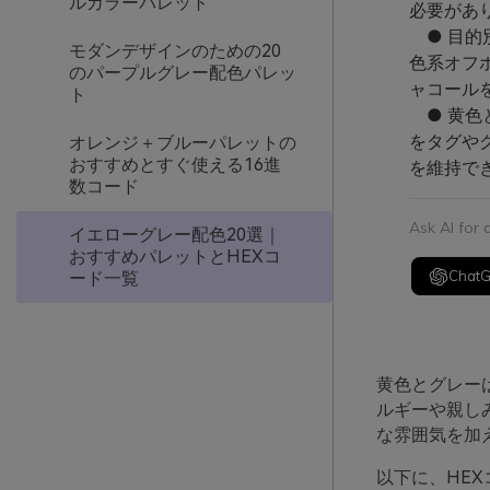
ルカラーパレット
必要があ
● 目的
モダンデザインのための20
色系オフ
のパープルグレー配色パレッ
ャコール
ト
● 黄色
をタグや
オレンジ＋ブルーパレットの
おすすめとすぐ使える16進
を維持で
数コード
Ask AI for
イエローグレー配色20選｜
おすすめパレットとHEXコ
Chat
ード一覧
黄色とグレー
ルギーや親し
な雰囲気を加
以下に、HEX