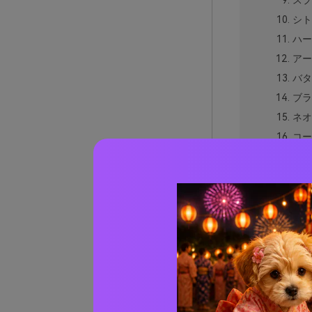
スプ
シト
ハー
アー
バタ
ブラ
ネオ
コー
モダ
デザ
サフ
黄ば
黄色と
黄色×
AIで