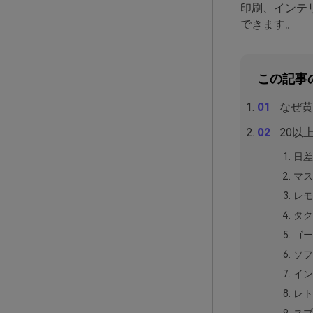
印刷、インテ
できます。
この記事
なぜ黄
20以
日差
マス
レモ
タク
ゴー
ソフ
イン
レト