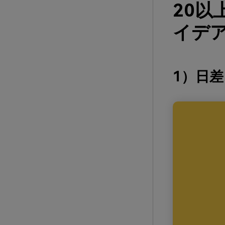
20以
イデア
1）日