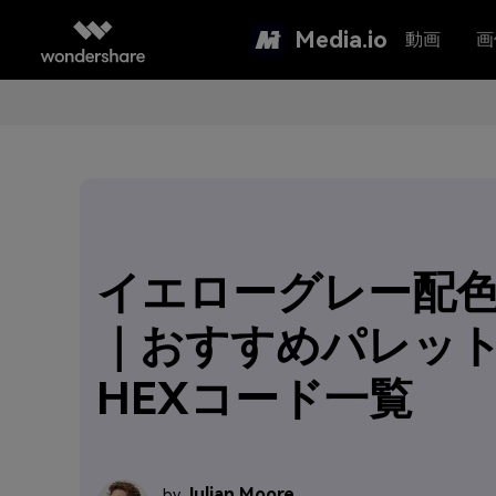
Media.io
動画
画
イエローグレー配色
｜おすすめパレッ
HEXコード一覧
Julian Moore
by