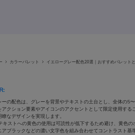
ー
カラーパレット
イエローグレー配色20選｜おすすめパレットと
R:
レーの配色は、グレーを背景やテキストの土台とし、全体の5〜
をアクション要素やアイコンのアクセントとして限定使用する
明瞭なデザインを実現します。
テキストへの黄色の使用は可読性が低下するため避け、黄色の
ニアブラックなどの濃い文字色を組み合わせてコントラスト基