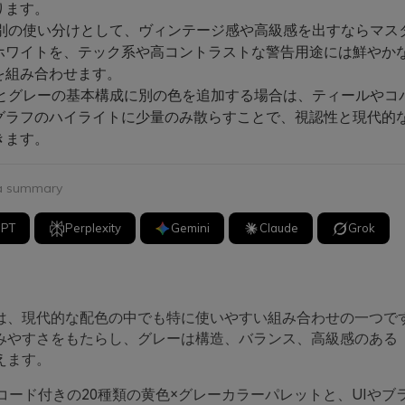
ります。
別の使い分けとして、ヴィンテージ感や高級感を出すならマス
ホワイトを、テック系や高コントラストな警告用途には鮮やか
を組み合わせます。
とグレーの基本構成に別の色を追加する場合は、ティールやコ
グラフのハイライトに少量のみ散らすことで、視認性と現代的
きます。
 a summary
GPT
Perplexity
Gemini
Claude
Grok
は、現代的な配色の中でも特に使いやすい組み合わせの一つで
みやすさをもたらし、グレーは構造、バランス、高級感のある
えます。
コード付きの20種類の黄色×グレーカラーパレットと、UIやブ