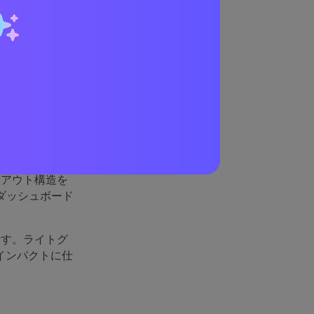
にう
なインテリアア
ツの邪魔をしま
イアウト構造を
ダッシュボード
ます。ライトグ
インパクトに仕