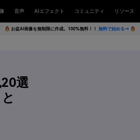
像
音声
AIエフェクト
コミュニティ
リソース
お盆AI画像を無制限に作成。100%無料！！
無料で始める→
20選
トと