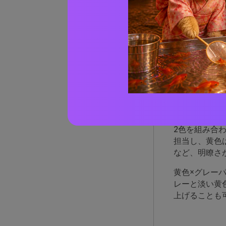
なぜ
まく
黄色は自然と
クセント）に
せん。
2色を組み合
担当し、黄色
など、明瞭さ
黄色×グレー
レーと淡い黄
上げることも