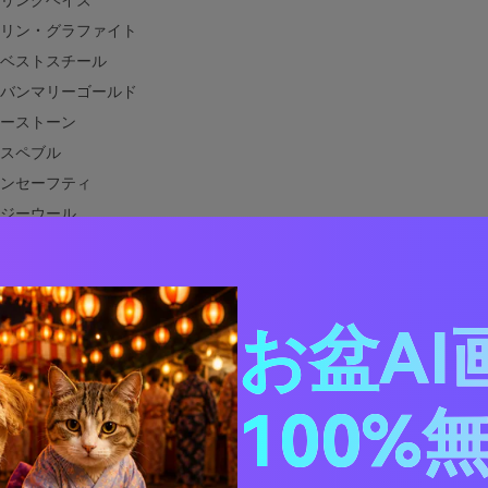
リングヘイズ
リン・グラファイト
ベストスチール
バンマリーゴールド
ーストーン
スペブル
ンセーフティ
ジーウール
ン・バウハウス
ートロード
ランスモーク
お盆AI
み新聞
グレーに合う他の色は？
グレーパレットを実際のデザインで使う方法
100%
黄色×グレービジュアルを作成する