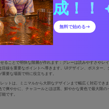
成！！
黄色とグレーの配色はこんな
いくのか
無料で始める→
目を引くため、ハイライト（ボタン、バッジ、アイコン、小さ
最適です。一方、グレーは落ち着いた土台を提供し、コンテン
わせることで明快な階層が作れます：グレーは読みやすさやレ
は目線を重要なポイントへ導きます。UIデザイン、ポスター、
が重要な場面で特に役立ちます。
パレットは、ミニマルから大胆なデザインまで幅広く対応でき
色で爽やかに、チャコールとほぼ黒、鮮やかな黄色で最大限の
可能です。