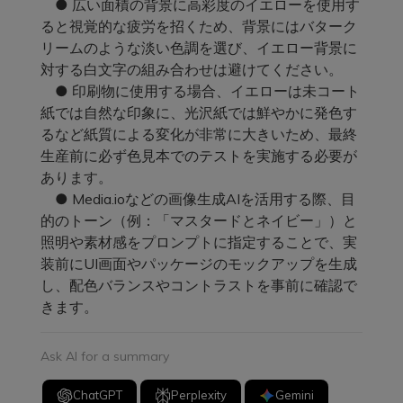
● 広い面積の背景に高彩度のイエローを使用す
ると視覚的な疲労を招くため、背景にはバターク
リームのような淡い色調を選び、イエロー背景に
対する白文字の組み合わせは避けてください。
● 印刷物に使用する場合、イエローは未コート
紙では自然な印象に、光沢紙では鮮やかに発色す
るなど紙質による変化が非常に大きいため、最終
生産前に必ず色見本でのテストを実施する必要が
あります。
● Media.ioなどの画像生成AIを活用する際、目
的のトーン（例：「マスタードとネイビー」）と
照明や素材感をプロンプトに指定することで、実
装前にUI画面やパッケージのモックアップを生成
し、配色バランスやコントラストを事前に確認で
きます。
Ask AI for a summary
ChatGPT
Perplexity
Gemini