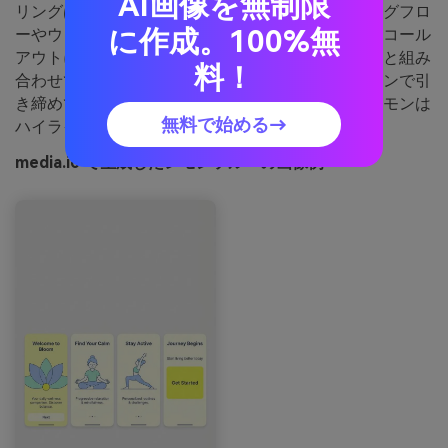
AI画像を無制限
リングは、明るく前向きな気分に。オンボーディングフロ
に作成。100%無
ーやウェルネスダッシュボード、落ち着きが欲しいコール
アウトに最適です。淡いイエローはクールなブルーと組み
料！
合わせてバランスを取り、キータグはスレートトーンで引
き締めて。ポイント：広い面では低彩度、明るいレモンは
無料で始める→
ハイライトや進捗用に。
media.io で生成したレモンソルベの画像例