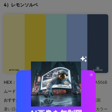
4）レモンソルベ
HEX：
#FFF7AE #FEE440 #B8F2E6 #A0C4FF #3A506B
ムード：
フレッシュ、軽やか、スイート
おすすめ：
ウェルネスアプリのオンボーディング画面
暑い日のレモンソルベのようにさわやかでクリアなカラー