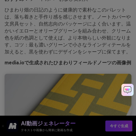
ひまわり畑の日記のように健康的で素朴なこのパレット
は、落ち着きと手作り感を感じさせます。ノートカバーや
文房具セット、自然志向のパッケージによく合います。温
かいイエローとオリーブグリーンを組み合わせ、クリーム
色を紙の色調として使えば、より本物らしい外観になりま
す。コツ：最も濃いグリーンで小さなラインディテールを
加えると、黒を使わずにデザインをシャープに保てます。
media.ioで生成されたひまわりフィールドノーツの画像例
AI動画ジェネレーター
今すぐ生成
テキストや画像から簡単に動画を作成