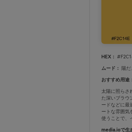
HEX：
#F2C1
ムード：
陽だ
おすすめ用途
太陽に照らさ
た深いブラウ
ードなどに最
ートな雰囲気
使うことで、
media.i