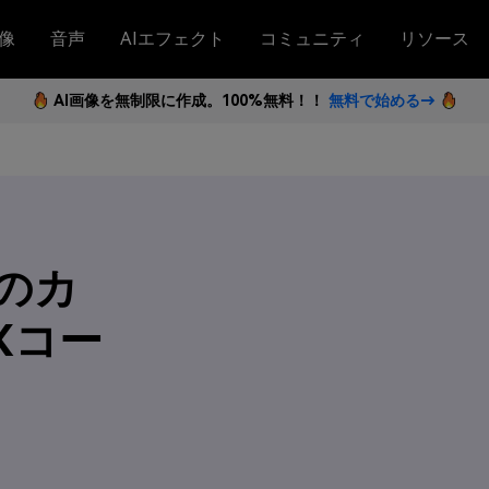
像
音声
AIエフェクト
コミュニティ
リソース
AI画像を無制限に作成。100%無料！！
無料で始める→
のカ
Xコー