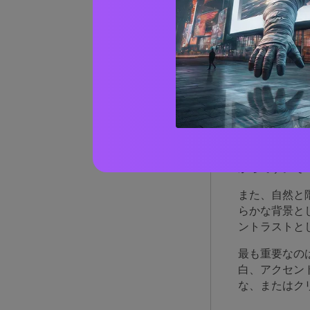
イエ
いる
イエローブラ
ーク、陶器、
からです。そ
また、自然と
らかな背景と
ントラストと
最も重要なの
白、アクセン
な、またはク