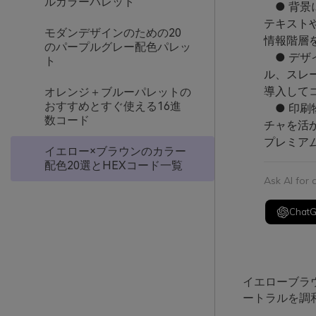
ルカラーパレット
● 背景
テキスト
モダンデザインのための20
情報階層
のパープルグレー配色パレッ
● デザ
ト
ル、スレ
導入して
オレンジ＋ブルーパレットの
おすすめとすぐ使える16進
● 印刷
数コード
チャを活
プレミア
イエロー×ブラウンのカラー
配色20選とHEXコード一覧
Ask AI for
Chat
イエローブラ
ートラルを調