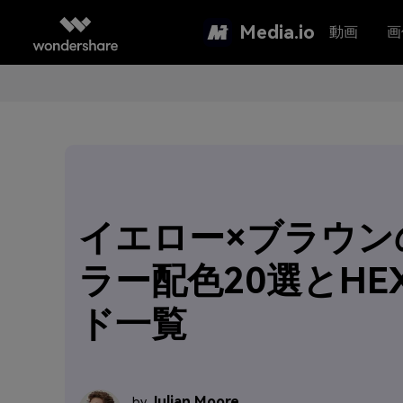
Media.io
動画
画
イエロー×ブラウン
ラー配色20選とHE
ド一覧
Julian Moore
by