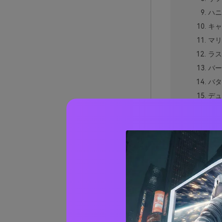
ハニ
キャ
マリ
ラス
バー
バタ
デュ
ヴィ
オー
プレ
セピ
ココ
イエロ
イエロ
AIで