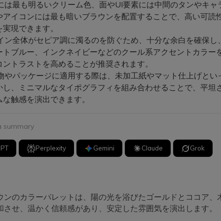
には最も明るいクリーム色、面やUI要素には中間のタンやキャ
やアイコンには最も暗いブラウンを配置することで、高い可読
を実現できます。
イン全体がセピア調に濁るのを防ぐため、十分な余白を確保し
ートブルー、インクネイビーなどのクール系アクセントカラー
コントラストを高めることが推奨されます。
物やパッケージに適用する際は、未加工紙やマット仕上げとい
かし、ミニマルなタイポグラフィを組み合わせることで、平坦
ムな触感を演出できます。
 a summary
GPT
Perplexity
Gemini
Claude
Grok
ウンのカラーパレットは、陽の光を浴びたゴールドとココア、
和させ、温かく信頼感があり、安定した雰囲気を演出します。