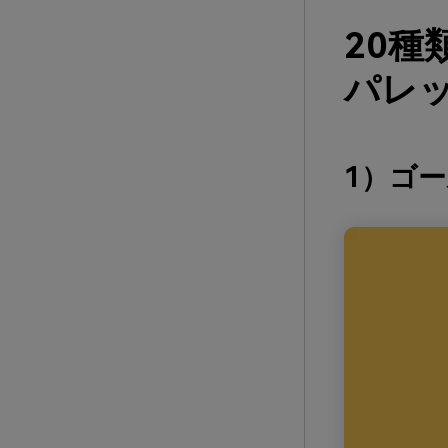
20
パレッ
1）ゴ