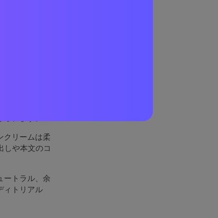
優れて
チミツ、革、オ
を反映している
じられます。
ンクリームは柔
出しや本文のコ
ュートラル、余
ディトリアル