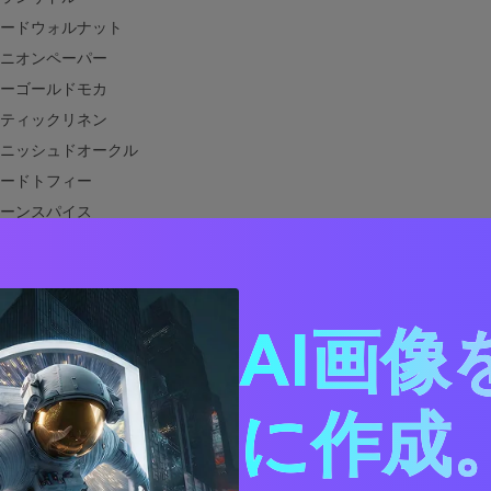
ードウォルナット
ニオンペーパー
ーゴールドモカ
ティックリネン
ニッシュドオークル
ードトフィー
ーンスパイス
ンテージレジャー
タムカートン
ーリーピクニック
AI画像
アサンライズ
アサンビーム
ーブラウンと相性の良い色は？
に作成。
ーブラウンカラーパレットを実際のデザインで使うには
イエローブラウンのパレットビジュアルを作成