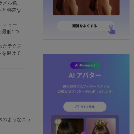
ラメル色、
性と明確な
、ティー
を最低1つ
ったテクス
さを避けて
木のようなニュ