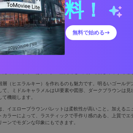
料！
ローブラウンのパレットが
無料で始める→
理由
ウン系の色味は親しみやすさを感じさせます。それは小麦、ハ
コーヒーといった、私たちがすでに信頼している自然素材の色
のため、デザインはデジタル空間でも“本物”で親しみやすく感
階層（ヒエラルキー）を作れるのも魅力です。明るいゴールデ
して、ミドルキャラメルはUI要素や図形、ダークブラウンは見
して機能します。
は、イエローブラウンパレットは柔軟性が高いこと。加えるニ
トカラーによって、ラスティックで手作り感のある、上質でエ
リーンでモダンな印象にもできます。