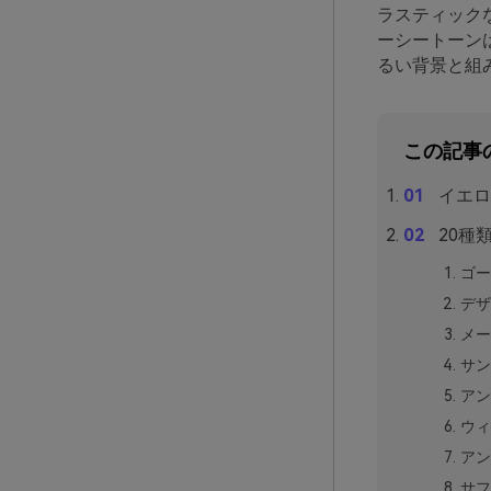
ラスティック
ーシートーン
るい背景と組
この記事
イエロ
20種
ゴー
デザ
メー
サン
アン
ウィ
アン
サフ