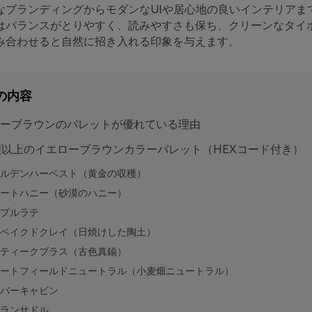
なブランディングからモダンなUIや居心地の良いインテリアま
はバランスがとりやすく、読みやすさも保ち、クリーンなタイ
み合わせると自然に招き入れる印象を与えます。
の内容
ーブラウンのパレットが優れている理由
類以上のイエローブラウンカラーパレット（HEXコード付き）
ルデンハーベスト（黄金の収穫）
ートハニー（砂漠のハニー）
プルラテ
ベイクドクレイ（日焼けした陶土）
ティークブラス（古色真鍮）
ートフィールドニュートラル（小麦畑ニュートラル）
バーキャビン
ランサドル