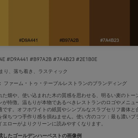
4E #D9A441 #B97A2B #7A4B23 #2E1B0E
まり、落ち着き、ラスティック
：
ファーム・トゥ・テーブルレストランのブランディング
れた畑や、使い込まれた木の質感を思わせる、明るい麦のトー
ンが特徴。温もりが本物であるべきレストランのロゴやメニュ
適です。オフホワイトの紙質やシンプルなスラブセリフ書体と
を保ちつつ手作り感を損ねません。使い方のコツ：最も濃いブ
イエローがよりクリーンに読みやすくなります。
oで生成したゴールデンハーベストの画像例