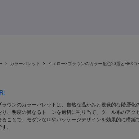
ー
カラーパレット
イエロー×ブラウンのカラー配色20選とHEXコ
R:
ブラウンのカラーパレットは、自然な温かみと視覚的な階層化
おり、明度の異なるトーンを適切に割り当て、クール系のアク
せることで、モダンなUIやパッケージデザインを効果的に構築
です。