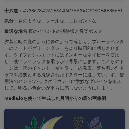
十六進：
#738678#2A2F3A#6C7AA3#C7CEDF#E8E6F1
気分：
夢のような、クールな、エレガントな
最適な場合:
夜のイベントの招待状と音楽ポスター
夕暮れ時の庭のように夢のようで涼しく、ブルーラベンダ
ーのノートがグリーングレーをより映画的に感じさせま
す。タイプとシルエットにはインキーなネイビーを使用
し、淡いライラックを柔らかい背景にします。これらのト
ーンは、夜のイベント、ギャラリーの発表、落ち着いたド
ラマを必要とする洗練されたポスターに適しています。使
用法のヒント: バックグラウンドに微妙なグレインを追加
して、明るい色合いが平らに感じないようにします。
media.ioを使って生成した月明かりの庭の画像例