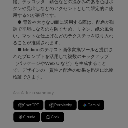
鍮、テラコッタ、錆色などの温かみのある色はボ
タンや見出しなどのアクセントとして限定的に使
用するのが最適です。
● 背景や大きなUI面に適用する際は、配色が単
調で平坦になるのを防ぐため、リネン、紙の風合
い、マットな仕上げなどのテクスチャを取り入れ
ることが推奨されます。
● Media.ioのテキスト画像変換ツールと提供さ
れたプロンプトを活用して複数のモックアップ
（パッケージやWeb UIなど）を生成すること
で、デザインの一貫性と配色の効果を迅速に比較
検証できます。
Ask AI for a summary
ChatGPT
Perplexity
Gemini
Claude
Grok