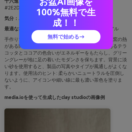
お盆AI画像を
十六進：
#738678 #C46A4A #F2E5D7 #A1523B
#2E2D2A
100%無料で生
気分：
ハンドメイド、土のような、大胆な
成！！
最適な場合:
陶芸ブランドと職人ショップのビジュアル
無料で始める→
手作りで土っぽいこれらの色調は、粘土のほこりと窯の熱
がある陶芸工房のように感じられます。温かみのあるテラ
コッタとココアの色合いがエネルギーをもたらし、グリー
ングレーが地に足の着いたモダンさを保ちます。背景に淡
い砂を使用すると、製品の写真やタイプが風通しがよくな
ります。使用法のヒント: 柔らかいニュートラルを圧倒し
ないように、アイコンや細い線に最も濃い茶色を塗りま
す。
media.ioを使って生成したclay studioの画像例