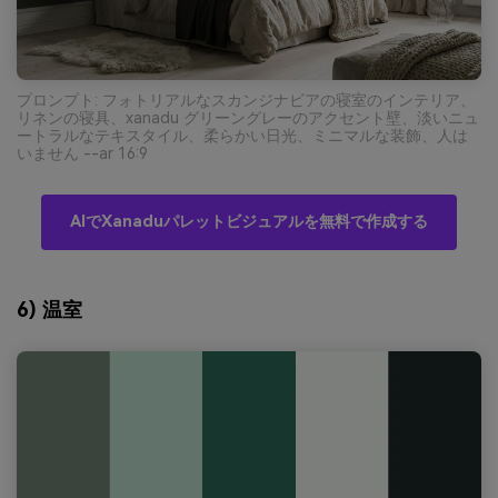
プロンプト: フォトリアルなスカンジナビアの寝室のインテリア、
リネンの寝具、xanadu グリーングレーのアクセント壁、淡いニュ
ートラルなテキスタイル、柔らかい日光、ミニマルな装飾、人は
いません --ar 16:9
AIでXanaduパレットビジュアルを無料で作成する
6) 温室