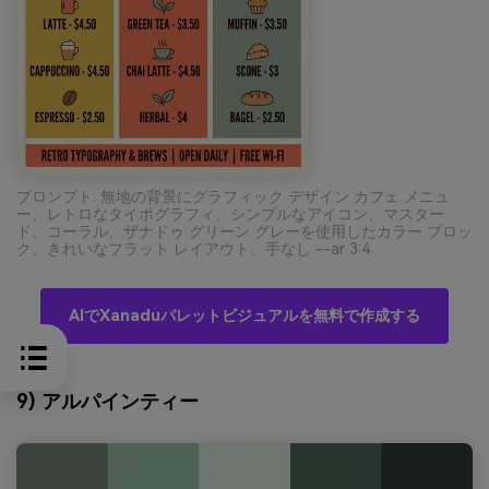
プロンプト: 無地の背景にグラフィック デザイン カフェ メニュ
ー、レトロなタイポグラフィ、シンプルなアイコン、マスター
ド、コーラル、ザナドゥ グリーン グレーを使用したカラー ブロッ
ク、きれいなフラット レイアウト、手なし --ar 3:4
AIでXanaduパレットビジュアルを無料で作成する
9) アルパインティー