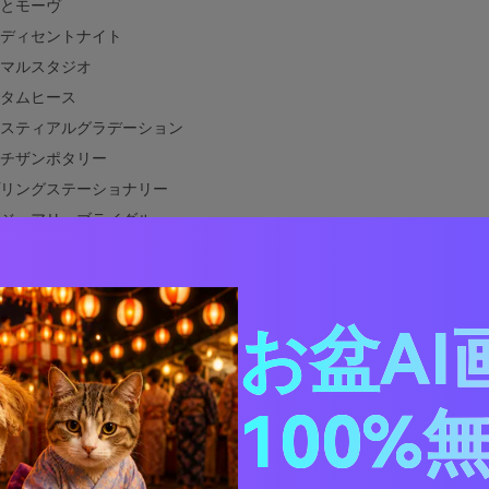
とモーヴ
ディセントナイト
マルスタジオ
タムヒース
スティアルグラデーション
チザンポタリー
リングステーショナリー
ジュアリーブライダル
ロアーケード
レストフェアリー
ィトリアルインク
お盆AI
トチャコールブルーム
デッドオーチャード
イエットグラデーションUI
100%
テリアと相性の良い色は？
テリアカラーパレットを実際のデザインで使うには