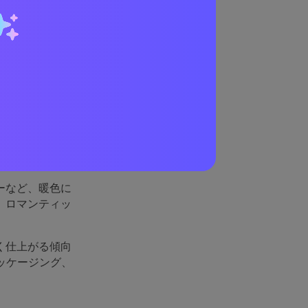
理由
プルの柔らかさ
め、メインのブ
。
ーなど、暖色に
、ロマンティッ
く仕上がる傾向
ッケージング、