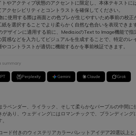
イトやアクティブ状態のアクセントに限定し、本体テキストに
てアクセシビリティとコントラストを確保してください。
物に使用する際は画面との色ブレが生じやすいため事前の校正
工紙を選択することでより柔らかく自然な色合いを表現できま
ザインに適用する前に、Media.ioのText to Image機能で指
の質感などを入力してビジュアルを生成することで、特定のレ
層やコントラストが適切に機能するかを事前検証できます。
 a summary
GPT
Perplexity
Gemini
Claude
Grok
はラベンダー、ライラック、そして柔らかなパープルの中間に位
きがあり、ウェディングにはロマンチックで、ブランディング
す。
Xコード付きのウィステリアカラーパレットアイデア20選以上と