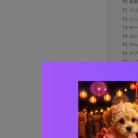
抹茶
イリ
ミニ
オー
セレ
アル
スプ
ラグ
レト
フォ
エデ
ソフ
ギル
クワ
ウィス
ウィス