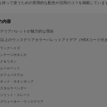
を持って使うための実用的な配色や活用のコツを掲載していま
の内容
テリアパレットが魅力的な理由
類以上のウィステリアカラーパレットアイデア（HEXコード付
ラックヘイズ
ンテージボタニカ
ク＆リネン
ムベルベット
カフェパステル
キッド・ネオンポップ
スタルラベンダー
ンリット・スレート
ズウォーター・ウィステリア