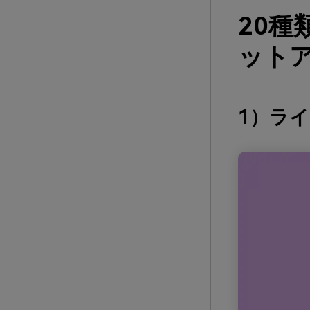
20
ットア
1）ラ