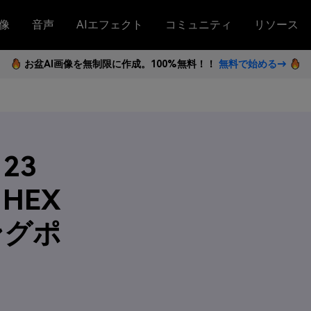
像
音声
AIエフェクト
コミュニティ
リソース
お盆AI画像を無制限に作成。100%無料！！
無料で始める→
23
HEX
ングポ