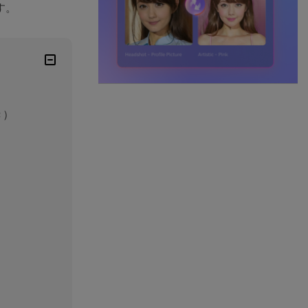
す。
き）