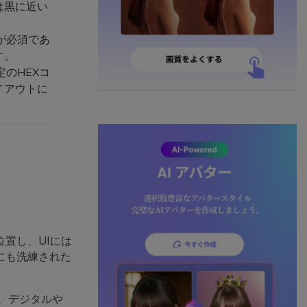
は黒に近い
が必須であ
す。
定のHEXコ
イアウトに
置し、UIには
にも洗練された
、デジタルや