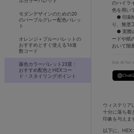
ルカラーパレット
のハイラ
色を用い
モダンデザインのための20
● 印刷
のパープルグレー配色パレッ
り、無塗
ト
● 実際のデ
ードや紙
オレンジ＋ブルーパレットの
おすすめとすぐ使える16進
おいて階
数コード
Ask AI for
藤色カラーパレット23選：
おすすめ配色とHEXコー
Chat
ド・スタイリングポイント
ウィステリア
十分に落ち着
印象を与えま
以下に、HE