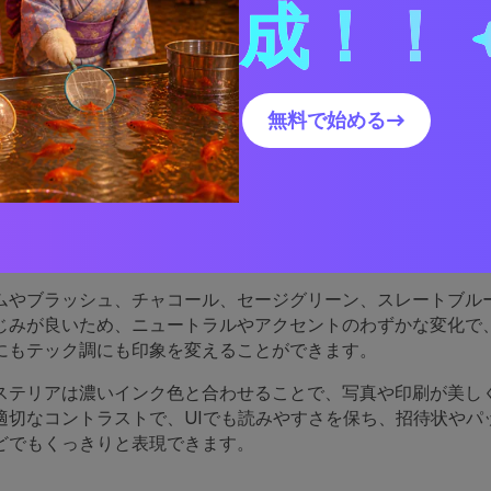
成！！
ウィステリアパレットのビジュアルを作成
無料で始める→
ステリアパレットが魅力的な
は自然と「バランスが取れている」と感じられ、パステルパー
も、意図的で先進的なデザイン性を兼ね備えています。そのた
やアクセントとしても使いやすく、レイアウトを圧迫しません
ムやブラッシュ、チャコール、セージグリーン、スレートブル
じみが良いため、ニュートラルやアクセントのわずかな変化で
にもテック調にも印象を変えることができます。
ステリアは濃いインク色と合わせることで、写真や印刷が美し
適切なコントラストで、UIでも読みやすさを保ち、招待状やパ
どでもくっきりと表現できます。