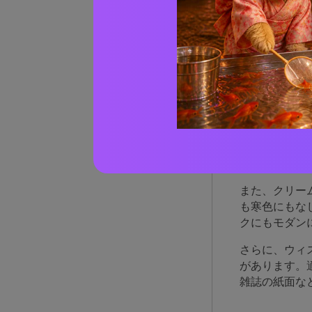
AIで
ウィ
ウィステリア
を持ちながら
ランドカラー
また、クリー
も寒色にもな
クにもモダン
さらに、ウィ
があります。
雑誌の紙面な