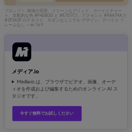
プロンプト: 無地の背景、クリーンなグリッド、カードとチャー
ト、支配的な色 #F4EBDD と #E7D7C1、アクセント #9AA79A と
#2F3A3F のテキスト、モダンなミニマル デザイン、デバイス フ
レームなし --ar 16:9
メディア.io
Media.io は、ブラウザでビデオ、画像、オーデ
ィオを作成および編集するためのオンライン AI ス
タジオです。
今すぐ無料でお試しください