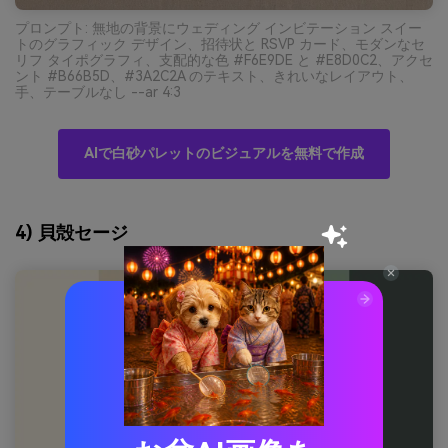
プロンプト: 無地の背景にウェディング インビテーション スイー
トのグラフィック デザイン、招待状と RSVP カード、モダンなセ
リフ タイポグラフィ、支配的な色 #F6E9DE と #E8D0C2、アクセ
ント #B66B5D、#3A2C2A のテキスト、きれいなレイアウト、
手、テーブルなし --ar 4:3
AIで白砂パレットのビジュアルを無料で作成
4) 貝殻セージ