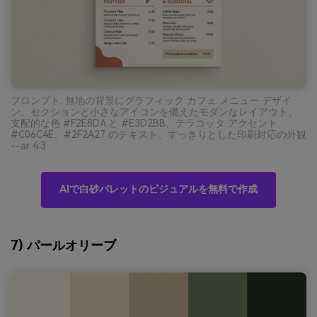
プロンプト: 無地の背景にグラフィック カフェ メニュー デザイ
ン、セクションと小さなアイコンを備えたモダンなレイアウト、
支配的な色 #F2E8DA と #E3D2BB、テラコッタ アクセント
#C06C4E、#2F2A27 のテキスト、すっきりとした印刷対応の外観
--ar 4:3
AIで白砂パレットのビジュアルを無料で作成
7) パールオリーブ