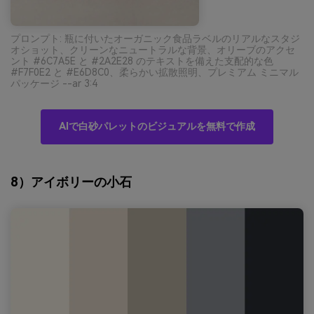
プロンプト: 瓶に付いたオーガニック食品ラベルのリアルなスタジ
オショット、クリーンなニュートラルな背景、オリーブのアクセ
ント #6C7A5E と #2A2E28 のテキストを備えた支配的な色
#F7F0E2 と #E6D8C0、柔らかい拡散照明、プレミアム ミニマル
パッケージ --ar 3:4
AIで白砂パレットのビジュアルを無料で作成
8）アイボリーの小石