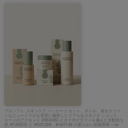
プロンプト: スキンケア パッケージ セット、ボトル、箱をクリー
ンなニュートラルな背景に撮影したリアルなスタジオ ショット、
セージのアクセント #8FA58D とタイポグラフィを備えた支配的な
色 #F3EBDD と #E0D2B8、#46514B の柔らかい拡散照明 --ar