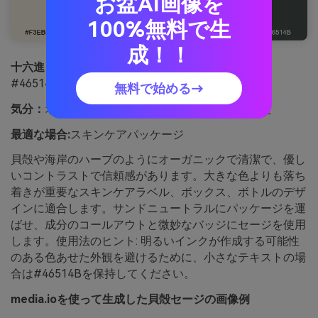
お盆AI画像を
100%無料で生
成！！
十六進：
#F3EBDD #E0D2B8 #BFAF8E #8FA58D
#46514B
無料で始める→
気分：
オーガニック、柔らかく、バランスの取れた
最適な場合:
スキンケアパッケージ
貝殻や海岸のハーブのようにオーガニックで清潔で、優し
いコントラストで信頼感があります。大きな色よりも落ち
着きが重要なスキンケアラベル、ボックス、ボトルのデザ
インに適合します。サンドニュートラルにパッケージを運
ばせ、成分のコールアウトと微妙なバッジにセージを使用
します。使用法のヒント: 明るいインクが作成する可能性
のある色あせた外観を避けるために、小さなテキストの場
合は#46514Bを保持してください。
media.ioを使って生成した貝殻セージの画像例