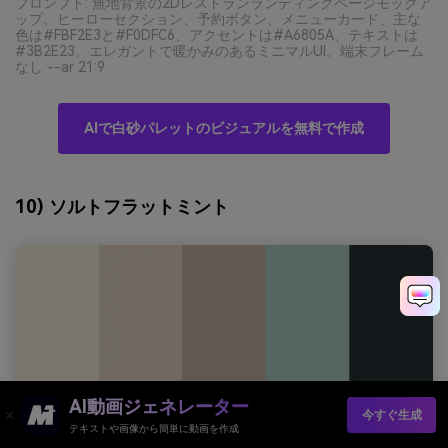
プロンプト: 無地背景の2Dレストランランディングページモックア
ップ。ヒーローセクション、予約ボタン、メニューカード、主な
色は#FBF2E3と#F0DFC6、アクセントは#A6805A、テキストは
#3B2E23。エレガントで暖かみのあるミニマルUI。端末フレーム
なし --ar 21:9
AIで白砂パレットのビジュアルを無料で作成
10) ソルトフラットミント
AI動画ジェネレーター
今すぐ生成
テキストや画像から簡単に動画を作成