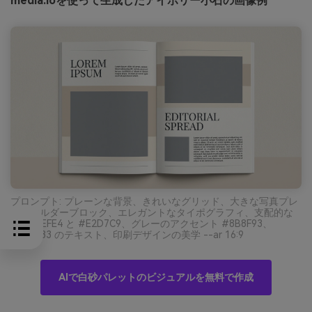
media.ioを使って生成したアイボリー小石の画像例
プロンプト: プレーンな背景、きれいなグリッド、大きな写真プレ
ースホルダーブロック、エレガントなタイポグラフィ、支配的な
色 #F5EFE4 と #E2D7C9、グレーのアクセント #8B8F93、
#2B2F33 のテキスト、印刷デザインの美学 --ar 16:9
AIで白砂パレットのビジュアルを無料で作成