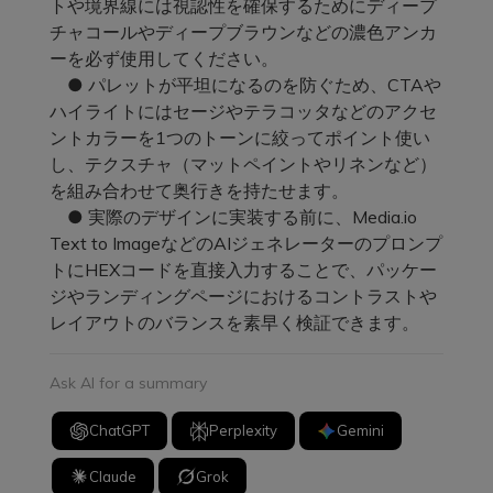
トや境界線には視認性を確保するためにディープ
チャコールやディープブラウンなどの濃色アンカ
ーを必ず使用してください。
● パレットが平坦になるのを防ぐため、CTAや
ハイライトにはセージやテラコッタなどのアクセ
ントカラーを1つのトーンに絞ってポイント使い
し、テクスチャ（マットペイントやリネンなど）
を組み合わせて奥行きを持たせます。
● 実際のデザインに実装する前に、Media.io
Text to ImageなどのAIジェネレーターのプロンプ
トにHEXコードを直接入力することで、パッケー
ジやランディングページにおけるコントラストや
レイアウトのバランスを素早く検証できます。
Ask AI for a summary
ChatGPT
Perplexity
Gemini
Claude
Grok