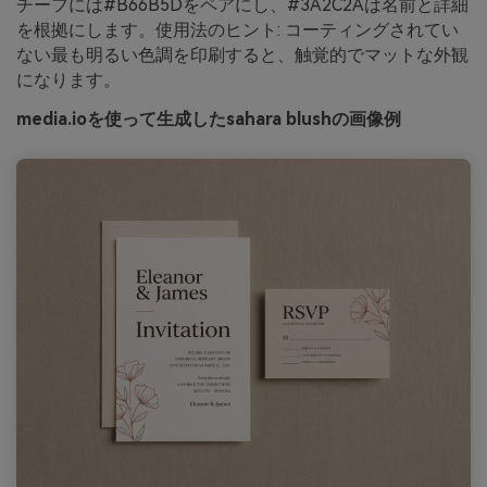
チーフには#B66B5Dをペアにし、#3A2C2Aは名前と詳細
を根拠にします。使用法のヒント: コーティングされてい
ない最も明るい色調を印刷すると、触覚的でマットな外観
になります。
media.ioを使って生成したsahara blushの画像例