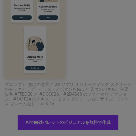
プロンプト: 無地の背景に 2d アプリ オンボーディング スクリーン
のモックアップ、イラストとボタンを備えた 3 つのパネル、主要
な色 #F5EDE0 と #DCCCB6、#2D4B63 のプライマリ アクショ
ン、#1A1F24 のテキスト、モダンでクリーンなデザイン、デバイ
ス フレームなし --ar 9:16
AIで白砂パレットのビジュアルを無料で作成