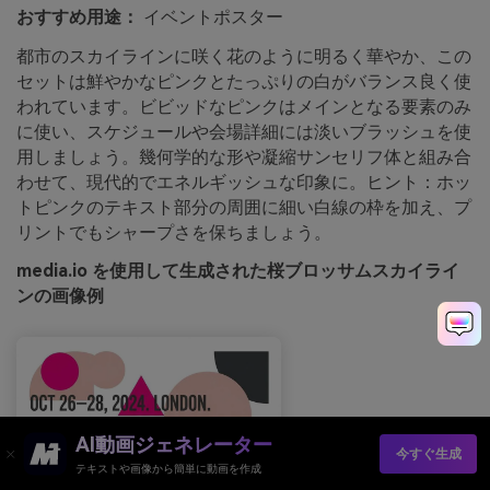
おすすめ用途：
イベントポスター
都市のスカイラインに咲く花のように明るく華やか、この
セットは鮮やかなピンクとたっぷりの白がバランス良く使
われています。ビビッドなピンクはメインとなる要素のみ
に使い、スケジュールや会場詳細には淡いブラッシュを使
用しましょう。幾何学的な形や凝縮サンセリフ体と組み合
わせて、現代的でエネルギッシュな印象に。ヒント：ホッ
トピンクのテキスト部分の周囲に細い白線の枠を加え、プ
リントでもシャープさを保ちましょう。
media.io を使用して生成された桜ブロッサムスカイライ
ンの画像例
AI動画ジェネレーター
今すぐ生成
テキストや画像から簡単に動画を作成