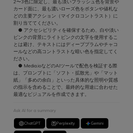
2〜3色に限定し、最も淡いブラッシュ色を背景や
カード面に、最も濃いローズ色をボタンや値札な
どの主要アクション（マイクロコントラスト）に
割り当ててください。
● アクセシビリティを確保するため、白や淡い
ピンクの背景にライトピンクの文字を使用するこ
とは避け、テキストにはディーププラムやチャコ
ールなどの高コントラストな暗い色を指定してく
ださい。
● Media.ioなどのAIツールで配色を検証する際
は、プロンプトに「ソフト・拡散光」や「マット
紙」「多めの余白」といった具体的な照明や質感
の指示を含めることで、最終的な用途に合わせた
最適なビジュアルを作成できます。
Ask AI for a summary
ChatGPT
Perplexity
Gemini