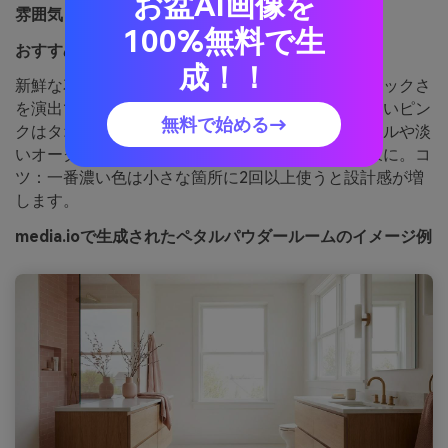
お盆AI画像を
雰囲気：
コージー、シック、スパ風
100%無料で生
おすすめ用途：
バスルームインテリア
成！！
新鮮な花びらのように、スパのような心地よさとシックさ
を演出できます。薄いモーブを壁際の中立色に、濃いピン
無料で始める→
クはタオルやアート、小物に。ブラッシュドニッケルや淡
いオーク、テラゾーとの組み合わせで現代的な印象に。コ
ツ：一番濃い色は小さな箇所に2回以上使うと設計感が増
します。
media.ioで生成されたペタルパウダールームのイメージ例