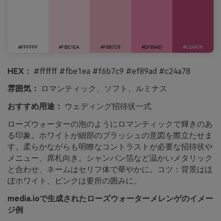
HEX：
#ffffff #fbe1ea #f6b7c9 #ef89ad #c24a78
雰囲気：
ロマンティック、ソフト、ルミナス
おすすめ用途：
ウェディング招待状一式
ローズウォーターの泡のようにロマンティックで輝きのあ
る印象。ホワイトが細部のブラッシュの意図を際立たせま
す。柔らかながらも明瞭なコントラストが必要な招待状や
メニュー、席札向き。シャンパン箔など温かいメタリック
と合わせ、ネームはセリフ体で華やかに。コツ：背景はほ
ぼホワイト、ピンクは要所の囲みに。
media.ioで生成されたローズウォーターメレンゲのイメー
ジ例