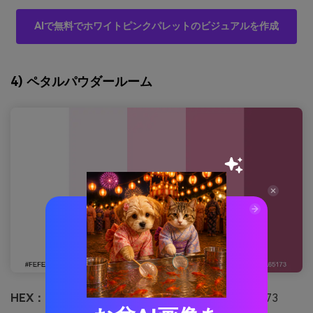
AIで無料でホワイトピンクパレットのビジュアルを作成
4) ペタルパウダールーム
HEX：
#fefefe #f4e9ef #f3c1d5 #dc87a7 #a65173