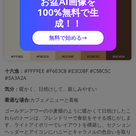
お盆AI画像を
100%無料で生
成！！
無料で始める→
十六進：
#FFF9EE #F6E3C8 #E3C08F #C58C5C
#5A3A2A
気分：
暖かく、日焼けして、親しみやすい
最適な場合:
カフェメニューと看板
ゴールデンアワーの小麦畑のように暖かくて日焼けしたこ
れらのトーンは、フレンドリーで食欲をそそる感じがしま
す。ライトアイボリーでレイアウトを構築し、セクション
ヘッダーとアイコンにハニーとキャラメルの色合いを取り