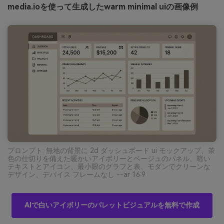
media.ioを使って生成したwarm minimal uiの画像例
プロンプト: 無地の背景に 2d ダッシュボード ui モックアップ、茶
色の仕切りを備えた暖かいアイボリーとベージュのパネル、暗い
テキストとアイコン、最小限のグラフと表、モダンでクリーンな
デザイン、デバイス フレームなし --ar 16:9
AIで白いアイボリーのパレットビジュアルを無料で作成