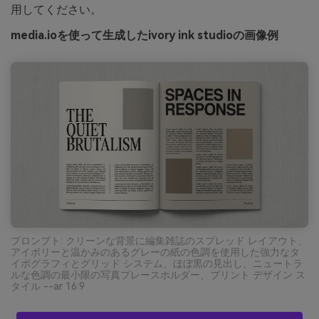
用してください。
media.ioを使って生成したivory ink studioの画像例
プロンプト: クリーンな背景に編集雑誌のスプレッド レイアウト、
アイボリーと温かみのあるグレーの紙の色調を使用した強力なタ
イポグラフィとグリッド システム、ほぼ黒の見出し、ニュートラ
ルな色調の最小限の写真プレースホルダー、プリント デザイン ス
タイル --ar 16:9