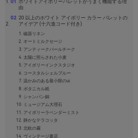
ホワイトアイボリーパレットがうまく機能する理
由
20 以上のホワイト アイボリー カラー パレットの
アイデア (十六進コード付き)
磁器リネン
オートミルクセージ
アンティークパールチーク
太陽に照らされた小麦
アイボリーインクスタジオ
コースタルシェルブルー
温かみのある最小限のui
ボタニカル紙
シャンパン銅
ミュージアム大理石
アイボリーラベンダーミスト
静かなテラコッタ
北欧の霧
ヴィンテージ書店