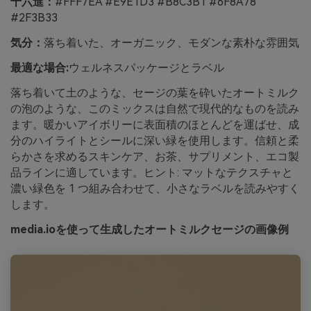
十六進：
#FFF7EA #E9E1D3 #B8C3B1 #6F8A78
#2F3B33
気分：
落ち着いた、オーガニック、モダンな素朴な雰囲気
最適な場合:
ウェルネスパッケージとラベル
落ち着いて土のような、セージの葉を砕いたオートミルク
の泡のような、このミックスは自然で現代的なものを読み
ます。暖かいアイボリーに表面積のほとんどを運ばせ、成
分のハイライトとシールに深い緑を使用します。信頼と柔
らかさを求めるスキンケア、お茶、サプリメント、エコ製
品ラインに適しています。ヒント: マットなテクスチャと
濃い緑色を 1 つ組み合わせて、小さなラベルを読みやすく
します。
media.ioを使って生成したオートミルクセージの画像例