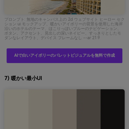
プロンプト: 無地のキャンバス上の 2d ウェブサイト ヒーロー セク
ション ui モックアップ、暖かいアイボリーの背景を使用した海岸
沿いのホテルのテーマ、ほこりっぽいブルーのナビゲーション、
ボタン、アクセント、見出しの深いネイビー、すっきりとしたモ
ダンなレイアウト、デバイス フレームなし --ar 21:9
AIで白いアイボリーのパレットビジュアルを無料で作成
7) 暖かい最小UI