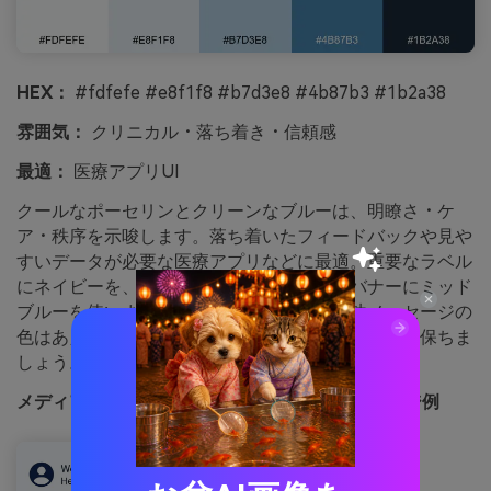
HEX：
#fdfefe #e8f1f8 #b7d3e8 #4b87b3 #1b2a38
雰囲気：
クリニカル・落ち着き・信頼感
最適：
医療アプリUI
クールなポーセリンとクリーンなブルーは、明瞭さ・ケ
ア・秩序を示唆します。落ち着いたフィードバックや見や
すいデータが必要な医療アプリなどに最適。重要なラベル
にネイビーを、リンクやトグル、インフォバナーにミッド
ブルーを使いましょう。コツ：エラーや成功メッセージの
色はあえてこのセットから外し、アラートを明確に保ちま
しょう。
メディア.ioで生成したポーセリンブルーのイメージ例