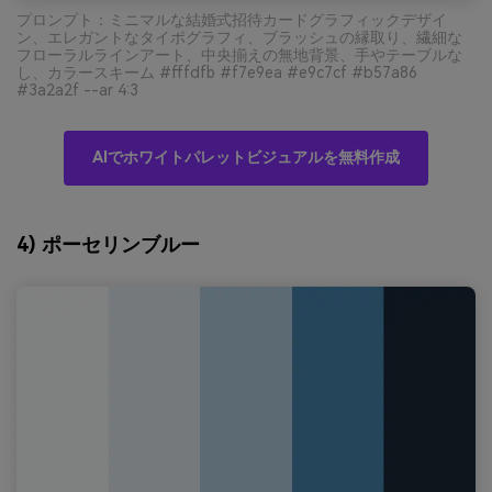
プロンプト：ミニマルな結婚式招待カードグラフィックデザイ
ン、エレガントなタイポグラフィ、ブラッシュの縁取り、繊細な
フローラルラインアート、中央揃えの無地背景、手やテーブルな
し、カラースキーム #fffdfb #f7e9ea #e9c7cf #b57a86
#3a2a2f --ar 4:3
AIでホワイトパレットビジュアルを無料作成
4) ポーセリンブルー