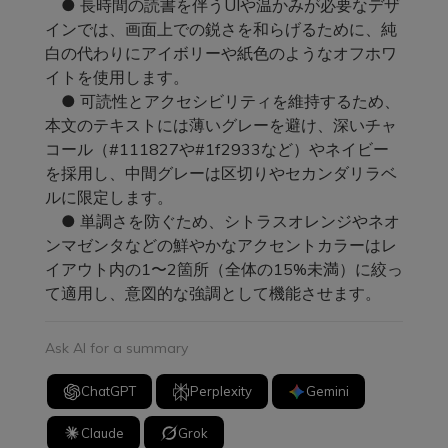
● 長時間の読書を伴うUIや温かみが必要なデザ
インでは、画面上での鋭さを和らげるために、純
白の代わりにアイボリーや紙色のようなオフホワ
イトを使用します。
● 可読性とアクセシビリティを維持するため、
本文のテキストには薄いグレーを避け、深いチャ
コール（#111827や#1f2933など）やネイビー
を採用し、中間グレーは区切りやセカンダリラベ
ルに限定します。
● 単調さを防ぐため、シトラスオレンジやネオ
ンマゼンタなどの鮮やかなアクセントカラーはレ
イアウト内の1〜2箇所（全体の15%未満）に絞っ
て適用し、意図的な強調として機能させます。
Ask AI for a summary
ChatGPT
Perplexity
Gemini
Claude
Grok