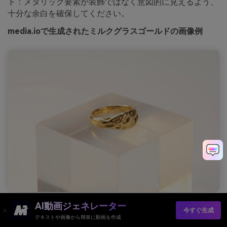
ト：メタリック要素が装飾ではなく意図的に見えるよう、
十分な余白を確保してください。
media.ioで生成されたミルクグラスゴールドの画像例
プロンプト：ミルクグラスアクリル台座に置かれたゴールドリン
AI動画ジェネレーター
グのリアルなスタジオ製品広告、柔らかく暖かいライト、クリー
今すぐ生成
ンなオフホワイト背景、ミニマルな構成、高級感のある美学 --ar
テキストや画像から簡単に動画を作成
3:2