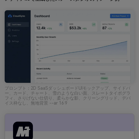
プロンプト：2D SaaSダッシュボードUIモックアップ、サイドバ
ー、カード、チャート、雪のような白い面、スレートタイポグラ
フィ、さりげない仕切り、柔らかな影、クリーングリッド、デバ
イス枠なし、無地背景 --ar 16:9