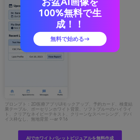
お盆AI画像を
100%無料で生
成！！
無料で始める→
プロンプト：2D医療アプリUIモックアップ、予約カード、検査結
果テーブル、ポーセリンホワイト背景、ソフトブルーのハイライ
ト、クリアなネイビーテキスト、クリーンなスペーシング、デバ
イス枠なし、無地背景 --ar 9:16
AIでホワイトパレットビジュアルを無料作成