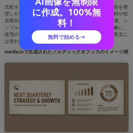
AI画像を無制限
北欧オフィスのような清潔感で、ニュートラルは内容を整
に作成。100%無
理しやすく、ブルーは階層構造を支えます。社内資料や投
料！
資家向けのアップデートなど構造が大切な用途に最適。シ
ンプルなアイコンとたっぷりの余白でシャープな印象に。
使用のコツ：ブルーは見出しや重要数値に限定し、長文に
無料で始める→
は使わないように。
media.ioで生成されたノルディックオフィスのイメージ例