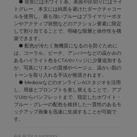
● 背景にはホワイト系、表面や区切りにはライ
トグレー、本文には純黒を避けたダークチャコー
ルを使用し、最も強いブルーはプライマリーボタ
ンやアクティブ状態などのアクション要素に限定
して割り当てることで、明確な階層と操作性を構
築できます。
● 配色が冷たく無機質になるのを防ぐために
は、コーラル、ピーチ、アンバーなどの温かみの
あるハイライト色をCTAやバッジに少量追加する
か、写真にリネンの質感やベージュ、温かい肌の
トーンを取り入れる手法が推奨されます。
● Media.ioなどのオンラインAIスタジオを活用
し、用途とプロンプトを差し替えることで、アプ
リUIからパンフレットまで、指定したホワイト・
ブルー・グレーの配色を維持した一貫性のあるモ
ックアップ画像を迅速に生成することが可能で
す。
Ask AI for a summary