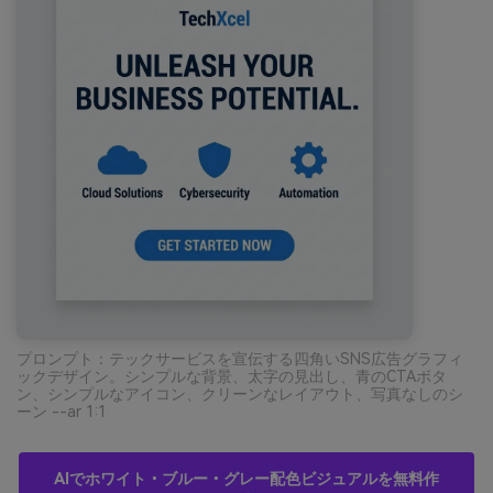
プロンプト：テックサービスを宣伝する四角いSNS広告グラフィ
ックデザイン。シンプルな背景、太字の見出し、青のCTAボタ
ン、シンプルなアイコン、クリーンなレイアウト、写真なしのシ
ーン --ar 1:1
AIでホワイト・ブルー・グレー配色ビジュアルを無料作