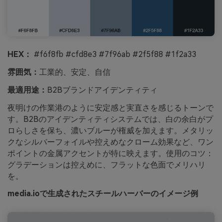
HEX：
#f6f8fb #cfd8e3 #7f96ab #2f5f88 #1f2a33
雰囲気：
工業的、安定、自信
最適用途：
B2Bブランドアイデンティティ
夜明けの作業港のように安定感と実直さを感じるトーンで
す。B2Bのアイデンティティシステムでは、白の余白がプ
ロらしさを保ち、濃いブルーが権威を加えます。メタリッ
クなシルバーフォイルや控えめなクローム効果など、ワン
ポイントの金属アクセントが特に映えます。使用のコツ：
グラデーションは控えめに、フラットな色面でメリハリ
を。
media.ioで生成されたスチールハーバーのイメージ例