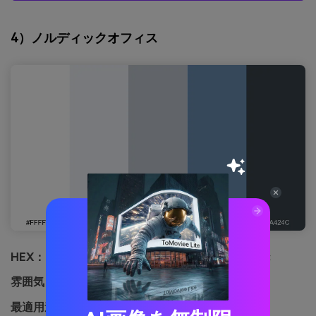
4）ノルディックオフィス
HEX：
#ffffff #eef2f6 #c0c7cf #6b8fb2 #3a424c
雰囲気：
クリーン、実用的、整然
最適用途：
プレゼンテーション用スライド