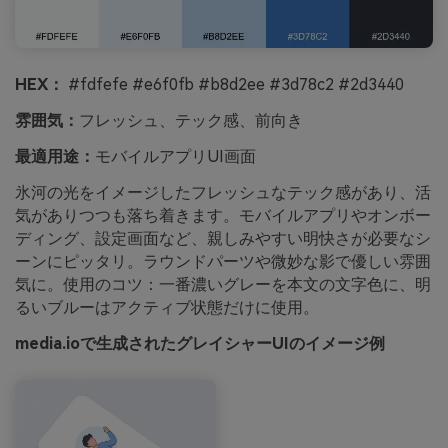
HEX：
#fdfefe #e6f0fb #b8d2ee #3d78c2 #2d3440
雰囲気：
フレッシュ、テック感、前向き
最適用途：
モバイルアプリUI画面
氷河の光をイメージしたフレッシュなテック感があり、活
気がありつつも落ち着きます。モバイルアプリやオンボー
ディング、設定画面など、親しみやすい明快さが必要なシ
ーンにピッタリ。ラウンドパーツや微妙な影で優しい雰囲
気に。使用のコツ：一番濃いグレーを本文の文字色に、明
るいブルーはアクティブ状態だけに使用。
media.ioで生成されたグレイシャーUIのイメージ例