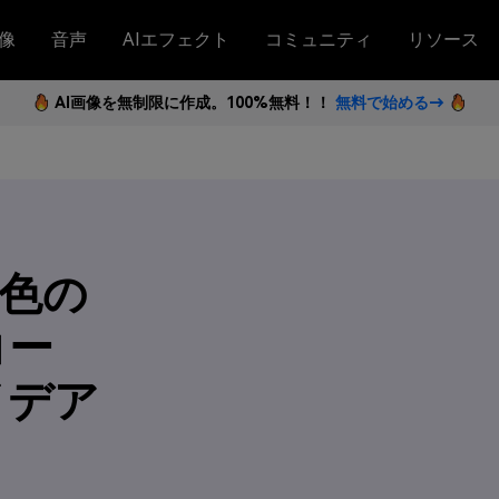
像
音声
AIエフェクト
コミュニティ
リソース
AI画像を無制限に作成。100%無料！！
無料で始める→
20色の
コー
イデア