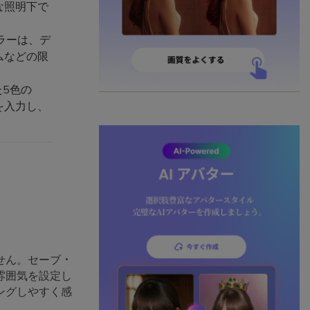
な照明下で
ラーは、デ
ムなどの限
た5色の
を入力し、
せん。セーブ・
雰囲気を設定し
ングしやすく感