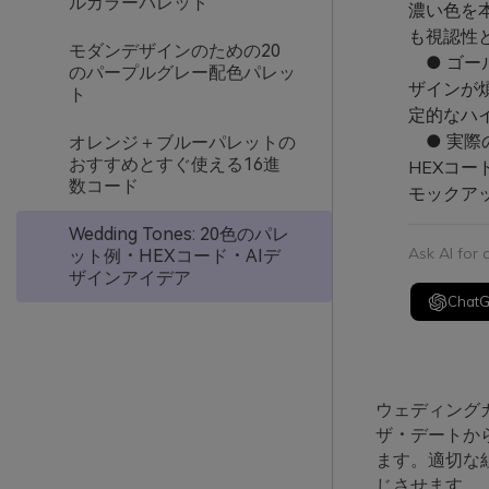
ルカラーパレット
濃い色を
も視認性
モダンデザインのための20
● ゴー
のパープルグレー配色パレッ
ザインが
ト
定的なハ
● 実際の
オレンジ＋ブルーパレットの
おすすめとすぐ使える16進
HEXコ
数コード
モックア
Wedding Tones: 20色のパレ
Ask AI for
ット例・HEXコード・AIデ
ザインアイデア
Chat
ウェディング
ザ・デートか
ます。適切な
じさせます。