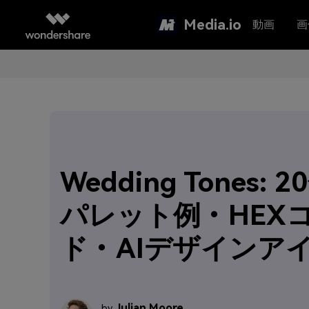
Media.io
動画
画
Wedding Tones: 
パレット例・HEX
ド・AIデザインア
Julian Moore
by