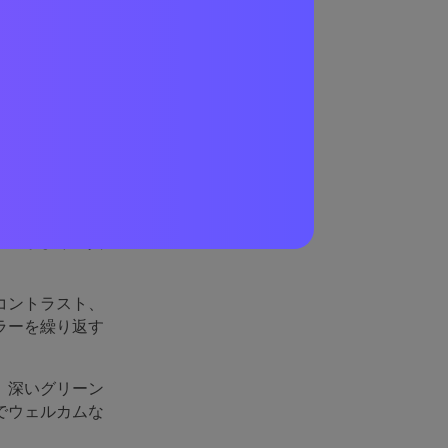
れほど
装、デジタルア
ると感じさせま
ットがより上質
コントラスト、
ラーを繰り返す
、深いグリーン
でウェルカムな