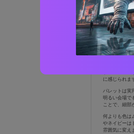
なぜ
効果
洗練されたウ
イテム全体で
す。シンプル
に感じられま
パレットは実
明るい会場で
ことで、細部
何よりも色は
やネイビーは
雰囲気に変え