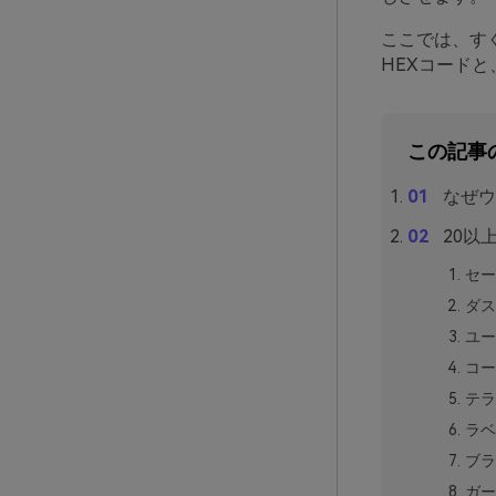
ここでは、す
HEXコード
この記事
なぜウ
20以
セー
ダス
ユー
コー
テラ
ラベ
ブラ
ガー