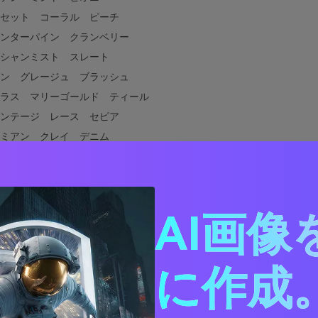
セット コーラル ピーチ
ンターパイン クランベリー
シャンミスト スレート
ン グレージュ ブラッシュ
ラス マリーゴールド ティール
ンテージ レース セピア
ミアン クレイ デニム
ピカル オーキッド パーム
マル ホワイト セージ チャコール
ティック バーラップ セージ
AI画像
ルデコ エメラルド ゴールド
スティアル ミッドナイト ラベンダー
に合う色は？
に作成。
ィングカラーパレットを実際のデザインで使う方法
ウェディングパレットのビジュアルを作成