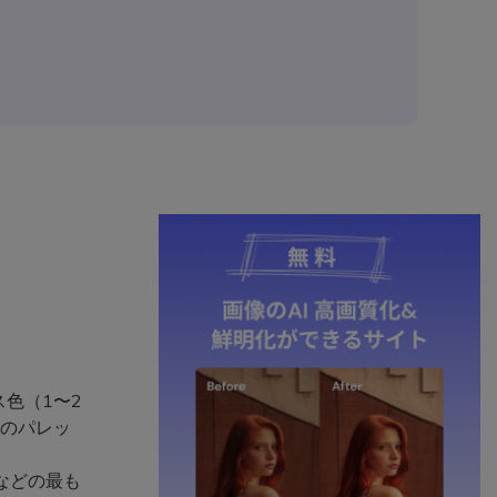
色（1〜2
成のパレッ
などの最も