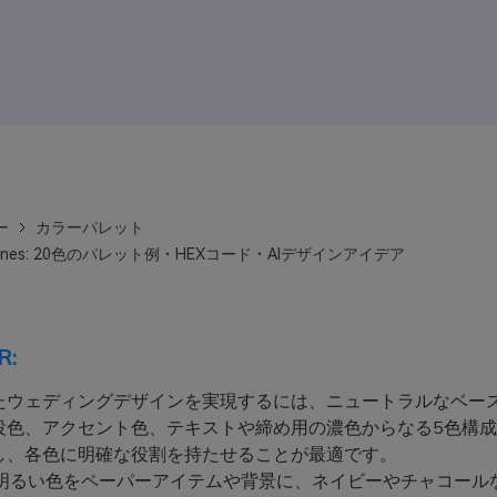
ー
カラーパレット
 Tones: 20色のパレット例・HEXコード・AIデザインアイデア
R:
たウェディングデザインを実現するには、ニュートラルなベース
役色、アクセント色、テキストや締め用の濃色からなる5色構
し、各色に明確な役割を持たせることが最適です。
明るい色をペーパーアイテムや背景に、ネイビーやチャコール