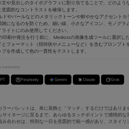
本文や見出しのタイポグラフィに割り当てることで、どのよう
と意図的なコントラストを確保します。
ルドやパールなどのメタリックトーンや鮮やかなアクセントカ
煩雑になるのを防ぐため、細い線、小さなアイコン、モノグラ
イライトにのみ使用してください。
印刷や発注を行う前に、Media.ioの画像生成ツールに選択し
ードとフォーマット（招待状やメニューなど）を含むプロンプト
ップを作成して色の一貫性をテストします。
 a summary
GPT
Perplexity
Gemini
Claude
Grok
カラーパレットは、単に装飾と「マッチ」するだけではありま
らサイネージに至るまで、あらゆるタッチポイントで感情的な
組み合わせは、特別な一日を意図的で統一感があり、スタイリ