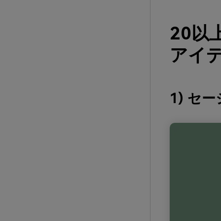
20
アイデ
1) セ