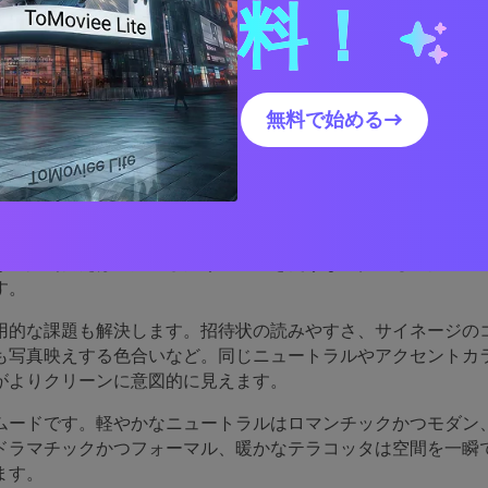
料！
ウェディングパレットがこ
無料で始める→
的なのか
ェディングパレットは、招待状、フラワーアレンジメント、衣
視覚的一貫性を生み出し、すべてが同じストーリーに属してい
な選択（例えば、見出しだけ濃い色を使うなど）でも全体のセ
す。
用的な課題も解決します。招待状の読みやすさ、サイネージの
も写真映えする色合いなど。同じニュートラルやアクセントカ
がよりクリーンに意図的に見えます。
ムードです。軽やかなニュートラルはロマンチックかつモダン
ドラマチックかつフォーマル、暖かなテラコッタは空間を一瞬
ます。