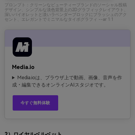
プロンプト：クリーンなビューティーブランドのソーシャル投稿
デザイン、シンプルな淡色背景上の2Dグラフィックレイアウト、
深いバイオレットと淡いラベンダーブロックにブラッシュのアク
セント、エレガントでミニマルなタイポグラフィ --ar 1:1
Media.io
Media.ioは、ブラウザ上で動画、画像、音声を作
成・編集できるオンラインAIスタジオです。
今すぐ無料体験
2）ロイヤルベルベット