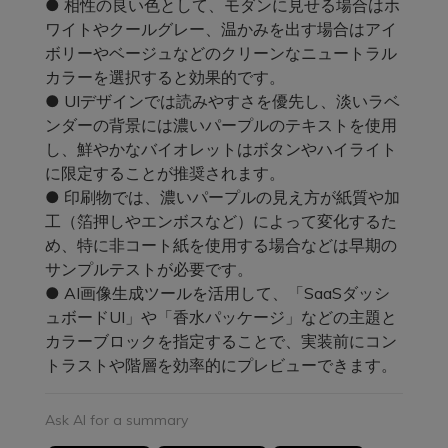
● 相性の良い色として、モダンに見せる場合はホ
ワイトやクールグレー、温かみを出す場合はアイ
ボリーやベージュなどのクリーンなニュートラル
カラーを選択すると効果的です。
● UIデザインでは読みやすさを優先し、淡いラベ
ンダーの背景には濃いパープルのテキストを使用
し、鮮やかなバイオレットはボタンやハイライト
に限定することが推奨されます。
● 印刷物では、濃いパープルの見え方が紙質や加
工（箔押しやエンボスなど）によって変化するた
め、特に非コート紙を使用する場合などは早期の
サンプルテストが必要です。
● AI画像生成ツールを活用して、「SaaSダッシ
ュボードUI」や「香水パッケージ」などの主題と
カラーブロックを指定することで、実装前にコン
トラストや階層を効率的にプレビューできます。
Ask AI for a summary