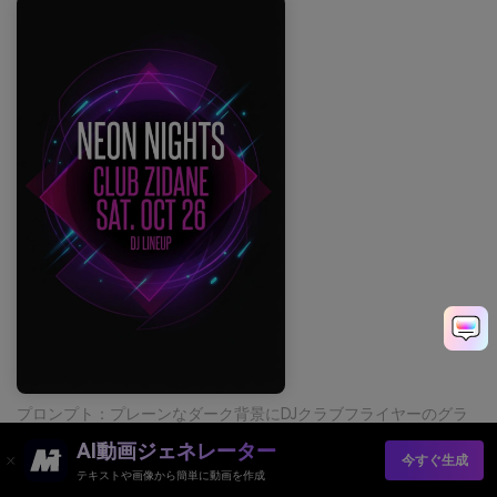
プロンプト：プレーンなダーク背景にDJクラブフライヤーのグラ
フィックデザイン、目立つネオンバイオレットとマゼンタの形、
AI動画ジェネレーター
小さなシアンのハイライト、太字の凝縮タイポグラフィ、写真な
今すぐ生成
し、手なし --ar 2:3
テキストや画像から簡単に動画を作成