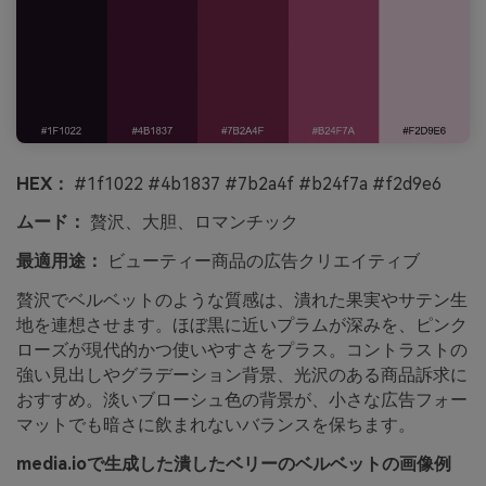
HEX：
#1f1022 #4b1837 #7b2a4f #b24f7a #f2d9e6
ムード：
贅沢、大胆、ロマンチック
最適用途：
ビューティー商品の広告クリエイティブ
贅沢でベルベットのような質感は、潰れた果実やサテン生
地を連想させます。ほぼ黒に近いプラムが深みを、ピンク
ローズが現代的かつ使いやすさをプラス。コントラストの
強い見出しやグラデーション背景、光沢のある商品訴求に
おすすめ。淡いブローシュ色の背景が、小さな広告フォー
マットでも暗さに飲まれないバランスを保ちます。
media.ioで生成した潰したベリーのベルベットの画像例