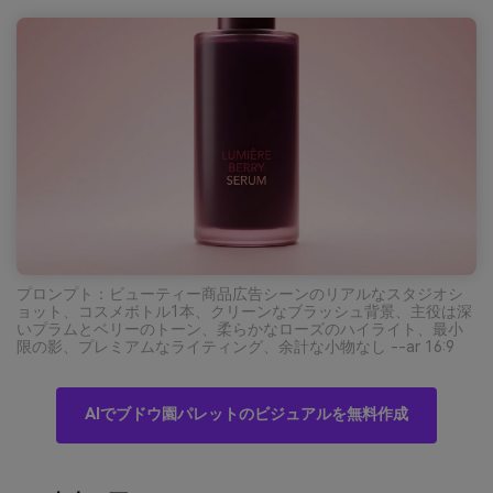
プロンプト：ビューティー商品広告シーンのリアルなスタジオシ
ョット、コスメボトル1本、クリーンなブラッシュ背景、主役は深
いプラムとベリーのトーン、柔らかなローズのハイライト、最小
限の影、プレミアムなライティング、余計な小物なし --ar 16:9
AIでブドウ園パレットのビジュアルを無料作成