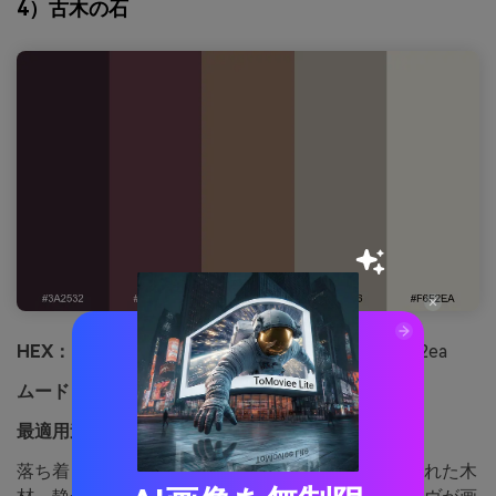
4）古木の石
HEX：
#3a2532 #6a3f4c #9a7b6a #b7b1a6 #f6f2ea
ムード：
落ち着き、時代を超えた、穏やか
最適用途：
ブティックホテルのウェブサイトUI
落ち着きと時代を超えた雰囲気は、石壁や使い込まれた木