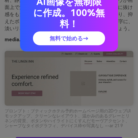
AI画像を無制限
材、静かな試飲ルームを思わせます。くすんだモーヴが画
面上で洗練され、温かみのあるグレーはレイアウトに抜け
に作成。100%無
感をもたらします。ソフトなカード、控えめな仕切り、抑
料！
えたボタンでブティックUIに適用。最も暗い色を文字に、
淡いリネン色は広い背景に使って明瞭さを保ちましょう。
無料で始める→
media.ioで生成した古木の石の画像例
プロンプト：ブティックホテル予約ホームページ用の2DウェブUI
モックアップ、クリーンなレイアウト、温かみのあるグレーとリ
ネンの背景、ボタンやハイライトにくすんだモーヴアクセント、
シャープなタイポグラフィ、デバイス枠や写真なし --ar 21:9