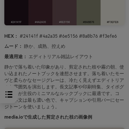
HEX：
#24141f #4a2a35 #6e5156 #8a8b76 #f3efe6
ムード：
静か、成熟、控えめ
最適用途：
エディトリアル雑誌レイアウト
静かで落ち着いた印象があり、剪定された枝や霧の朝、使
い込まれたノートブックを連想させます。落ち着いたモー
ヴと柔らかなセージグレーは、冷たく見えずエディトリア
ルな雰囲気を演出します。長文記事や印刷特集、タイポグ
ラフィが主役のミニマルなルックブックに最適です。コ
ツ：本文は最も濃い色で、キャプションや引用バーにセー
ジトーンを使いましょう。
media.ioで生成した剪定された枝の画像例