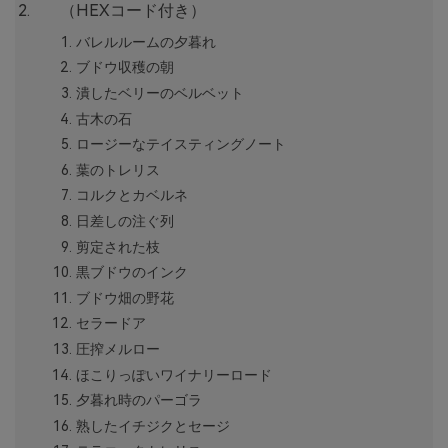
（HEXコード付き）
バレルルームの夕暮れ
ブドウ収穫の朝
潰したベリーのベルベット
古木の石
ロージーなテイスティングノート
葉のトレリス
コルクとカベルネ
日差しの注ぐ列
剪定された枝
黒ブドウのインク
ブドウ畑の野花
セラードア
圧搾メルロー
ほこりっぽいワイナリーロード
夕暮れ時のパーゴラ
熟したイチジクとセージ