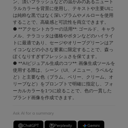
ン、淡いブラッシュなどの温かみのあるニュート
ラルカラーを背景に使用し、テキストや主要UIに
は純粋な黒ではなく深いプラムやメルローを使用
することで、高級感と可読性を両立できます。
● **アクセントカラーの活用**: ゴールド、キャラ
メル、テラコッタは価格やボタンなどのハイライ
トに最適であり、セージやオリーブグリーンはア
イコンなどの小さな要素に限定することで、森っ
ぽくなりすぎずフレッシュさを保てます。
● **AIビジュアル生成のコツ**: 画像生成ツールを
使用する際は、シーン（UI、メニュー、ラベルな
ど）と主要な色（プラム、ベリー、クリーム、オ
リーブなど）をプロンプトで明確に指定し、フォ
ーカルカラーを1つに絞ることで、色の一貫した
ブランド画像を作成できます。
Ask AI for a summary
ChatGPT
Perplexity
Gemini