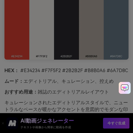
HEX：
#E34234 #F7F5F2 #2B2B2F #B8B0A6 #6A7D8C
ムード：
エディトリアル、キュレーション、控えめ
おすすめ用途：
雑誌のエディトリアルレイアウト
キュレーションされたエディトリアルスタイルで、ニュー
トラルなベースが暖かなアクセントを意図的でモダンな印
象にします。バーミリオンは引用や小さな区切りやセクシ
AI動画ジェネレーター
ョンマーカーに、チャコールは本文テキストに。ダスティ
今すぐ生成
テキストや画像から簡単に動画を作成
スレートはグラフやサイドバーに使うことで落ち着いた印