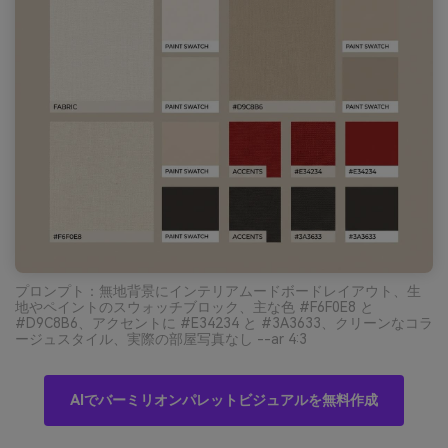
プロンプト：無地背景にインテリアムードボードレイアウト、生
地やペイントのスウォッチブロック、主な色 #F6F0E8 と
#D9C8B6、アクセントに #E34234 と #3A3633、クリーンなコラ
ージュスタイル、実際の部屋写真なし --ar 4:3
AIでバーミリオンパレットビジュアルを無料作成