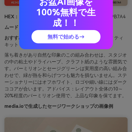
お盆AI画像を
100%無料で生
HEX：
#E34234 #6B8F71 #F7EFE6 #3A3435 #C9B7A4
成！！
ムード：
落ち着き、自然、スタジオの静けさ
無料で始める→
おすすめ用途：
ハンドメイドブランドアイデンティティ
キット
落ち着きがあり自然な印象のこの組み合わせは、スタジオ
の中の粘土やドライハーブ、クラフト紙のような雰囲気で
す。バーミリオンとセージグリーンは実用度の高い組み合
わせで、緑が熱を和らげつつも魅力を損ないません。ステ
ーショナリーにはオフホワイト、ロゴや細い線にはダーク
ココアが合います。アドバイス：レイアウト全体の10～
20%程度のバーミリオン使用で、上品な印象を保てます。
media.ioで生成したセージワークショップの画像例