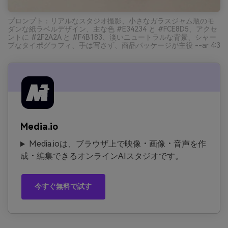
プロンプト：リアルなスタジオ撮影、小さなガラスジャム瓶のモ
ダンな紙ラベルデザイン、主な色 #E34234 と #FCE8D5、アクセ
ントに #2F2A2A と #F4B183、淡いニュートラルな背景、シャー
プなタイポグラフィ、手は写さず、商品パッケージが主役 --ar 4:3
Media.io
Media.ioは、ブラウザ上で映像・画像・音声を作
成・編集できるオンラインAIスタジオです。
今すぐ無料で試す