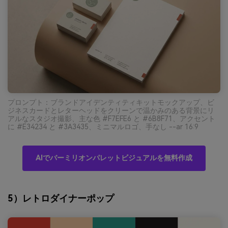
プロンプト：ブランドアイデンティティキットモックアップ、ビ
ジネスカードとレターヘッドをクリーンで温かみのある背景にリ
アルなスタジオ撮影、主な色 #F7EFE6 と #6B8F71、アクセント
に #E34234 と #3A3435、ミニマルロゴ、手なし --ar 16:9
AIでバーミリオンパレットビジュアルを無料作成
5）レトロダイナーポップ