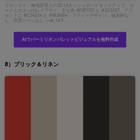
プロンプト：無地背景上の2D UIダッシュボードモックアップ、カ
ードとボタンのレイアウト、主な色 #F3F1ED と #222227、アク
セントに #E34234 と #8E8A84、フラットデザイン、端末枠な
し、背景シーンなし --ar 16:9
AIでバーミリオンパレットビジュアルを無料作成
8）ブリック＆リネン