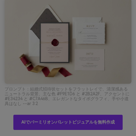
プロンプト：結婚式招待状セットをフラットレイで、清潔感ある
ニュートラル背景、主な色 #F9E1D6 と #2B2A2F、アクセントに
#E34234 と #C7A46B、エレガントなタイポグラフィ、手や小道
具はなし --ar 3:2
AIでバーミリオンパレットビジュアルを無料作成