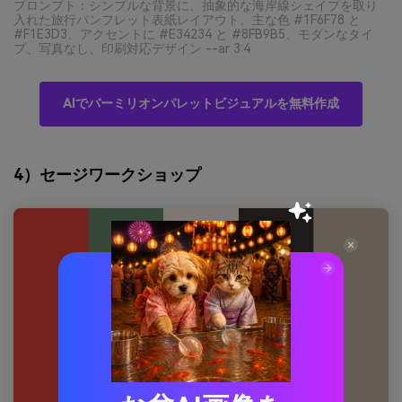
プロンプト：シンプルな背景に、抽象的な海岸線シェイプを取り
入れた旅行パンフレット表紙レイアウト、主な色 #1F6F78 と
#F1E3D3、アクセントに #E34234 と #8FB9B5、モダンなタイ
プ、写真なし、印刷対応デザイン --ar 3:4
AIでバーミリオンパレットビジュアルを無料作成
4）セージワークショップ