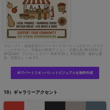
プロンプト：無地背景のファーマーズマーケットのチラシグラフ
ィックデザイン、手描きの野菜アイコン、主要な色 #E34234 と
#F2D2A9、アクセントカラー #6E7F3A と #2E2B28、素朴な書
体、写真なし --ar 3:4
AIでバーミリオンパレットビジュアルを無料作成
10）ギャラリーアクセント