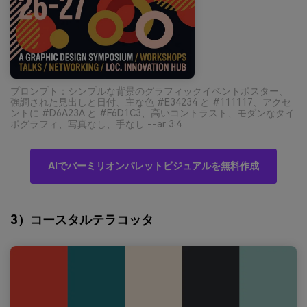
プロンプト：シンプルな背景のグラフィックイベントポスター、
強調された見出しと日付、主な色 #E34234 と #111117、アクセ
ントに #D6A23A と #F6D1C3、高いコントラスト、モダンなタイ
ポグラフィ、写真なし、手なし --ar 3:4
AIでバーミリオンパレットビジュアルを無料作成
3）コースタルテラコッタ