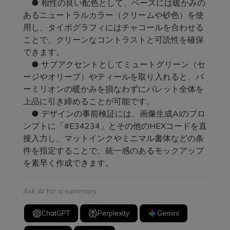
● 相性の良い配色として、ベースには暖かみの
あるニュートラルカラー（クリームや砂色）を使
用し、タイポグラフィにはチャコールを合わせる
ことで、クリーンなコントラストと可読性を確保
できます。
● サブアクセントとしてミュートグリーン（セ
ージやオリーブ）やティールを取り入れると、バ
ーミリオンの暖かみを損なわずにパレット全体を
上品に引き締めることが可能です。
● デザインの事前検証には、画像生成AIのプロ
ンプトに「#E34234」とその他のHEXコードを直
接入力し、マットインクやミニマル書体などの条
件を指定することで、統一感のあるモックアップ
を素早く作成できます。
Ask AI for a summary
ChatGPT
Perplexity
Gemini